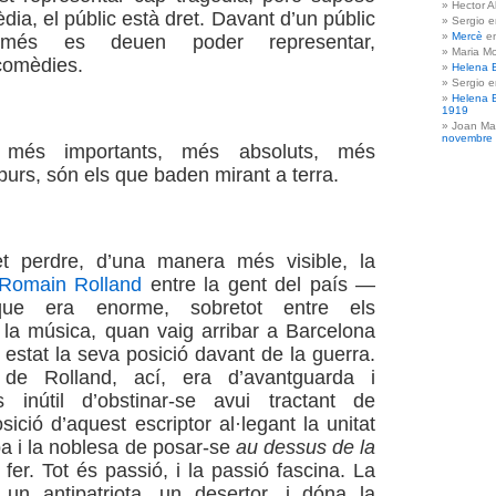
Hector A
èdia, el públic està dret. Davant d’un públic
Sergio 
Mercè
e
omés es deuen poder representar,
Maria Mo
comèdies.
Helena 
Sergio 
Helena 
1919
Joan Ma
novembre
 més importants, més absoluts, més
urs, són els que baden mirant a terra.
t perdre, d’una manera més visible, la
Romain Rolland
entre la gent del país —
 que era enorme, sobretot entre els
 la música, quan vaig arribar a Barcelona
stat la seva posició davant de la guerra.
 de Rolland, ací, era d’avantguarda i
És inútil d’obstinar-se avui tractant de
posició d’aquest escriptor al·legant la unitat
a i la noblesa de posar-se
au dessus de la
 fer. Tot és passió, i la passió fascina. La
 un antipatriota, un desertor, i dóna la