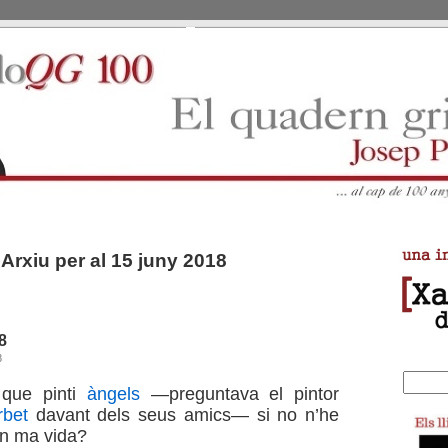
Arxiu per al 15 juny 2018
8
8
que pinti
àngels
—preguntava el pintor
bet
davant dels seus amics— si no n’he
en ma vida?