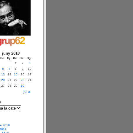
juny 2018
Dc.
Dj.
Dv.
Ds.
Dg.
1
2
3
6
7
8
9
10
13
14
15
16
17
20
21
22
23
24
27
28
29
30
i
jul »
s
e 2019
 2019