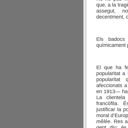
que, a la trag
assegut, n
decentment, 
Els badocs
químicament p
El que ha fe
popularitat a
popularitat
afeccionats a
en 1913— ha e
La clientela
francòfila. 
justificar la 
moral d’Europ
mêlée
. Res a
gent diu: és