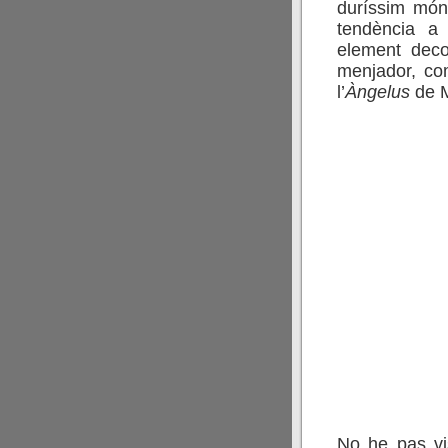
duríssim món
tendència a 
element dec
menjador, co
l’
Àngelus
de M
No he pas vi