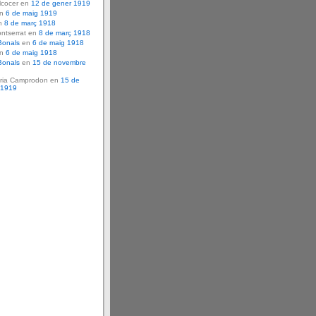
lcocer en
12 de gener 1919
en
6 de maig 1919
n
8 de març 1918
ntserrat en
8 de març 1918
Bonals
en
6 de maig 1918
en
6 de maig 1918
Bonals
en
15 de novembre
ria Camprodon en
15 de
 1919