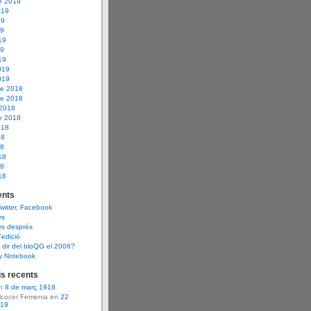
e 2019
019
19
19
19
19
19
019
019
e 2018
e 2018
 2018
e 2018
018
18
18
18
18
18
nts
Twitter, Facebook
ys
ys després
d’edició
dir del bloQG el 2008?
y Notebook
s recents
en
8 de març 1918
Alcocer Femenia en
22
919