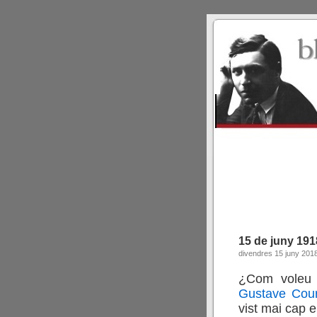
15 de juny 191
divendres 15 juny 201
¿Com voleu 
Gustave Cour
vist mai cap 