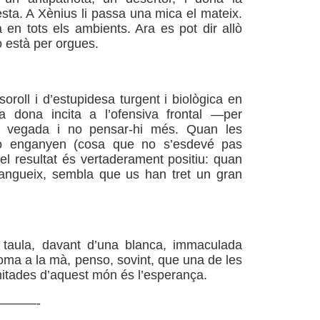
esta. A Xènius li passa una mica el mateix.
 en tots els ambients. Ara es pot dir allò
o està per orgues.
oroll i d’estupidesa turgent i biològica en
na dona incita a l’ofensiva frontal —per
a vegada i no pensar-hi més. Quan les
o enganyen (cosa que no s’esdevé pas
 el resultat és vertaderament positiu: quan
sllangueix, sembla que us han tret un gran
 taula, davant d’una blanca, immaculada
ploma a la mà, penso, sovint, que una de les
itades d’aquest món és l’esperança.
———-