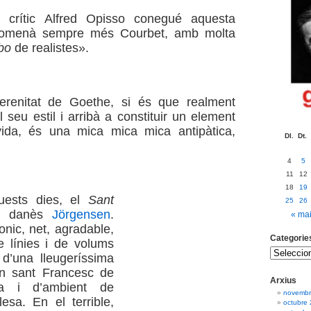
 crític Alfred Opisso conegué aquesta
nomenà sempre més Courbet, amb molta
bo
de realistes».
renitat de Goethe, si és que realment
 seu estil i arribà a constituir un element
ida, és una mica mica mica antipàtica,
Dl.
Dt.
4
5
11
12
18
19
quests dies, el
Sant
25
26
l danès
Jörgensen
.
« ma
onic, net, agradable,
Categorie
e línies i de volums
 d’una lleugeríssima
un sant Francesc de
Arxius
sa i d’ambient de
novembr
esa. En el terrible,
octubre