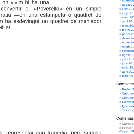
setembr
 on vivim hi ha una
agost 2
convertir el «Poverello» en un simple
juliol 20
juny 20
oratiu —en una estampeta o quadret de
maig 20
m ha esdevingut un quadret de menjador
abril 20
març 20
illet.
febrer 2
gener 2
desembr
novembr
octubre
setembr
agost 2
juliol 20
juny 20
maig 20
abril 20
març 20
Compleme
Butlletí,
Cent an
Cent an
Criteris 
Què van 
The Gra
Comentari
Carles 
Hector 
d’agost 1
st representar cap tragèdia, però suposo