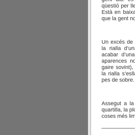
qüestió per ll
Està en baixa
que la gent n
Un excés de s
la rialla d’u
acabar d’un
aparences n
gaire sovint),
la rialla s’e
pes de sobre.
Assegut a la
quartilla, la 
coses més lim
——————