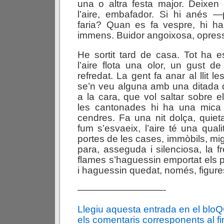
una o altra festa major. Deixen
l’aire, embafador. Si hi anés
faria? Quan es fa vespre, hi ha
immens. Buidor angoixosa, opress
He sortit tard de casa. Tot ha e
l’aire flota una olor, un gust de
refredat. La gent fa anar al llit l
se’n veu alguna amb una ditada d
a la cara, que vol saltar sobre el
les cantonades hi ha una mica 
cendres. Fa una nit dolça, quieta
fum s’esvaeix, l’aire té una qual
portes de les cases, immòbils, mi
para, asseguda i silenciosa, la 
flames s’haguessin emportat els p
i haguessin quedat, només, figure
—————————-
Llegiu aquesta entrada en el blo
els comentaris corresponents al fin