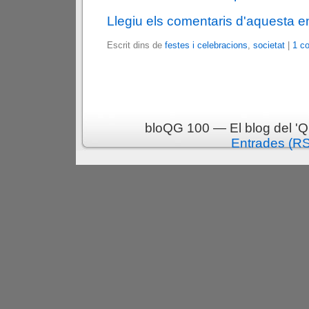
Llegiu els comentaris d'aquesta e
Escrit dins de
festes i celebracions
,
societat
|
1 c
bloQG 100 — El blog del 'Q
Entrades (R