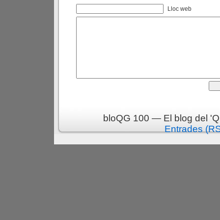
Lloc web
bloQG 100 — El blog del 'Q
Entrades (R