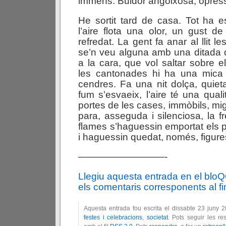
immens. Buidor angoixosa, opress
He sortit tard de casa. Tot ha e
l’aire flota una olor, un gust de
refredat. La gent fa anar al llit l
se’n veu alguna amb una ditada d
a la cara, que vol saltar sobre el
les cantonades hi ha una mica 
cendres. Fa una nit dolça, quieta
fum s’esvaeix, l’aire té una qual
portes de les cases, immòbils, mi
para, asseguda i silenciosa, la 
flames s’haguessin emportat els p
i haguessin quedat, només, figure
—————————-
Llegiu aquesta entrada en el blo
els comentaris corresponents al fin
Aquesta entrada fou escrita el dissabte 23 juny 
festes i celebracions
,
societat
. Pots seguir les r