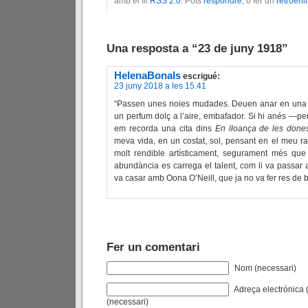
amb el fil
RSS 2.0
. Pots
respondre
, o fer un
retroenl
Una resposta a “23 de juny 1918”
HelenaBonals
escrigué:
23 juny 2018 a les 15.41
“Passen unes noies mudades. Deuen anar en una o 
un perfum dolç a l’aire, embafador. Si hi anés —pe
em recorda una cita dins
En lloança de les don
meva vida, en un costat, sol, pensant en el meu ra
molt rendible artísticament, segurament més que el
abundància es carrega el talent, com li va passar
va casar amb Oona O’Neill, que ja no va fer res de 
Fer un comentari
Nom (necessari)
Adreça electrònica (
(necessari)