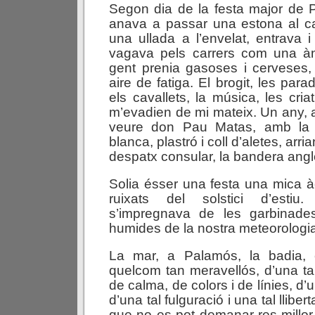
Segon dia de la festa major de 
anava a passar una estona al 
una ullada a l’envelat, entrava i
vagava pels carrers com una à
gent prenia gasoses i cervese
aire de fatiga. El brogit, les par
els cavallets, la música, les criat
m’evadien de mi mateix. Un any, a
veure don Pau Matas, amb la
blanca, plastró i coll d’aletes, arri
despatx consular, la bandera angl
Solia ésser una festa una mica à
ruixats del solstici d’estiu
s’impregnava de les garbinade
humides de la nostra meteorologi
La mar, a Palamós, la badia, e
quelcom tan meravellós, d’una tal
de calma, de colors i de línies, d’u
d’una tal fulguració i una tal lliber
que no es pot demanar res millor 