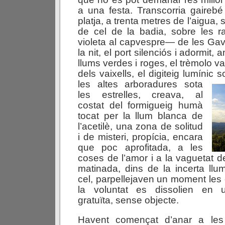
a una festa. Transcorria gairebé 
platja, a trenta metres de l’aigua,
de cel de la badia, sobre les r
violeta al capvespre— de les Gav
la nit, el port silenciós i adormit, 
llums verdes i roges, el trèmolo v
dels vaixells, el digiteig lumínic
s
les altes arboradures sota
les estrelles, creava, al
costat del formigueig humà
tocat per la llum blanca de
l’acetilè, una zona de solitud
i de misteri, propícia, encara
que poc aprofitada, a les
coses de l’amor i a la vaguetat d
matinada, dins de la incerta llum
cel, parpellejaven un moment les es
la voluntat es dissolien en 
gratuïta, sense objecte.
Havent començat d’anar a les