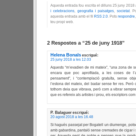
Aquesta entrada fou escrita el dilluns 25 juny 2018
i celebracions
,
geografia i paisatges
,
societat
. P
aquesta entrada amb el fil
RSS 2.0
. Pots
respondre
teu propi web.
2 Respostes a “25 de juny 1918”
Helena Bonals
escrigué:
25 juny 2018 a les 12.03
Aquests “m’evadien de mi mateix”, “una zona de soli
encara que poc aprofitada, a les coses de l’
pensament”, i “contemplació gratuïta, sense obje
l’estona del mateix, del badar sense fer res. Però 
tothom deia que vibrava, però com a vibrar sempre 
que es refereix als artistes i prou, els escriptors com 
P. Balaguer
escrigué:
20 agost 2018 a les 16.48
Si hagués passejat per Bogatell un diumenge, potse
amb gabardina, pantaló sense cremades de cigar i s
ser. Aquesta gent de poble e pensen que la produ