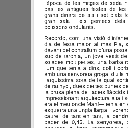
l’època de les mitges de seda n
pas les antigues festes de le
grans dinars de sis i set plats fo
gran sala i els gemecs dels v
polissons ondulants.
Recordo, com una visió d’infante
dia de festa major, al mas Pla, s
davant del contrallum d’una posta
suc de taronja, un jove vestit 
solapes molt petites, una barba r
llum que tenia a dins, coll i corb
amb una senyoreta groga, d’ulls me
llarguíssima sota de la qual sor
de ratinyol, dues petites puntes d
la brusa plena de llacets flàccids 
impressionant arquitectura alta i
era el meu oncle Martí— tenia en el
esquerra una ungla llarga i ivoren
caure, de tant en tant, la cendr
paper de 0,45. La senyoreta, 