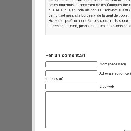
coses materials no provenen de les fàbriques ide l
que és el que abunda als pobles i sobretot al s.XIX
ben dit sotmesa a la burgesia, de la gent de poble.
Ho sento però m’han ofès els comentaris sobre el
obrers on es fèien, precisament, les tel.les dels besti
Fer un comentari
Nom (necessari)
Adreça electrònica (
(necessari)
Lloc web