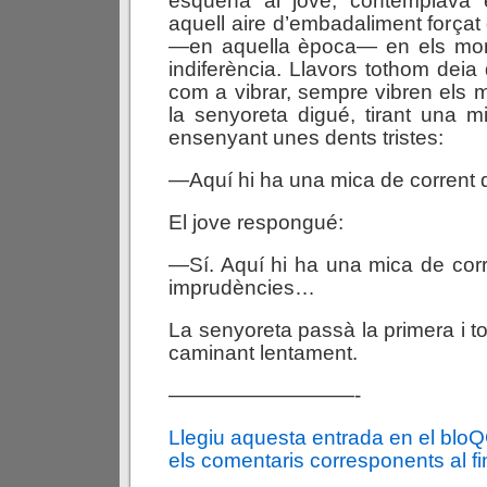
esquena al jove, contemplava 
aquell aire d’embadaliment forçat
—en aquella època— en els mom
indiferència. Llavors tothom deia
com a vibrar, sempre vibren els m
la senyoreta digué, tirant una m
ensenyant unes dents tristes:
—Aquí hi ha una mica de corrent 
El jove respongué:
—Sí. Aquí hi ha una mica de corr
imprudències…
La senyoreta passà la primera i to
caminant lentament.
—————————-
Llegiu aquesta entrada en el blo
els comentaris corresponents al fin