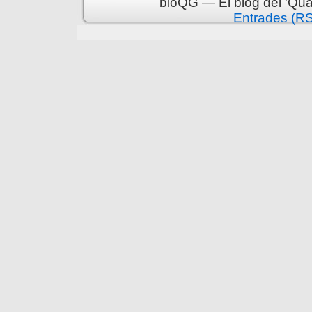
bloQG — El blog del 'Qua
Entrades (R