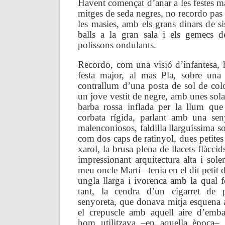
Havent començat d’anar a les festes ma
mitges de seda negres, no recordo pas l
les masies, amb els grans dinars de sis 
balls a la gran sala i els gemecs de
polissons ondulants.
Recordo, com una visió d’infantesa, h
festa major, al mas Pla, sobre una 
contrallum d’una posta de sol de colo
un jove vestit de negre, amb unes sola
barba rossa inflada per la llum que 
corbata rígida, parlant amb una sen
malenconiosos, faldilla llarguíssima so
com dos caps de ratinyol, dues petites
xarol, la brusa plena de llacets flàcci
impressionant arquitectura alta i sol
meu oncle Martí– tenia en el dit petit 
ungla llarga i ivorenca amb la qual f
tant, la cendra d’un cigarret de
senyoreta, que donava mitja esquena 
el crepuscle amb aquell aire d’emba
hom utilitzava –en aquella època–