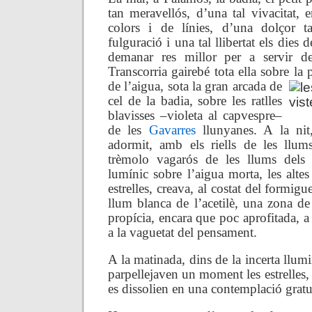
tan meravellós, d’una tal vivacitat, 
colors i de línies, d’una dolçor t
fulguració i una tal llibertat els dies
demanar res millor per a servir d
Transcorria gairebé tota ella sobre la p
de l’aigua, sota la gran arcada de
cel de la badia, sobre les ratlles
blavisses –violeta al capvespre–
de les
Gavarres
llunyanes. A la nit,
adormit, amb els riells de les llum
trèmolo vagarós de les llums dels v
lumínic sobre l’aigua morta, les altes
estrelles, creava, al costat del formig
llum blanca de l’acetilè, una zona de 
propícia, encara que poc aprofitada, a 
a la vaguetat del pensament.
A la matinada, dins de la incerta llumi
parpellejaven un moment les estrelles, l
es dissolien en una contemplació gratuï