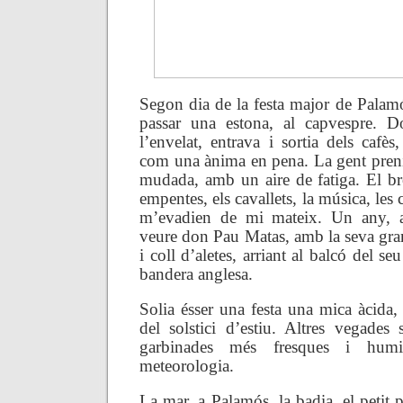
Segon dia de la festa major de Palam
passar una estona, al capvespre. 
l’envelat, entrava i sortia dels cafès
com una ànima en pena. La gent prenia
mudada, amb un aire de fatiga. El bro
empentes, els cavallets, la música, les c
m’evadien de mi mateix. Un any, a
veure don Pau Matas, amb la seva gran
i coll d’aletes, arriant al balcó del se
bandera anglesa.
Solia ésser una festa una mica àcida,
del solstici d’estiu. Altres vegades
garbinades més fresques i hum
meteorologia.
La mar, a Palamós, la badia, el petit