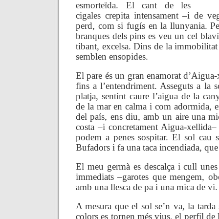
esmorteïda. El cant de les
cigales crepita intensament –i de veg
perd, com si fugís en la llunyania. Per
branques dels pins es veu un cel blaví
tibant, excelsa. Dins de la immobilitat
semblen ensopides.
El pare és un gran enamorat d’Aigua-
fins a l’entendriment. Asseguts a la 
platja, sentint caure l’aigua de la can
de la mar en calma i com adormida, en
del país, ens diu, amb un aire una mi
costa –i concretament Aigua-xellida–
podem a penes sospitar. El sol cau so
Bufadors i fa una taca incendiada, que 
El meu germà es descalça i cull unes 
immediats –garotes que mengem, ob
amb una llesca de pa i una mica de vi.
A mesura que el sol se’n va, la tarda s
colors es tornen més vius, el perfil de 