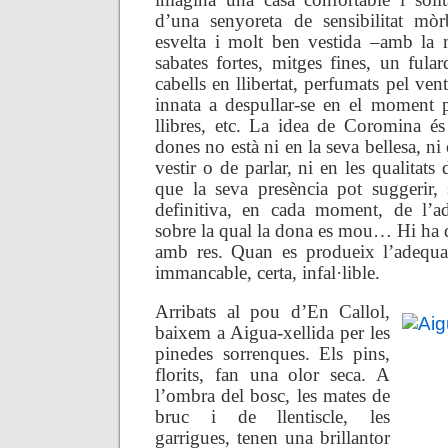
d’una senyoreta de sensibilitat mòr
esvelta i molt ben vestida –amb la 
sabates fortes, mitges fines, un fular
cabells en llibertat, perfumats pel ven
innata a despullar-se en el moment p
llibres, etc. La idea de Coromina és 
dones no està ni en la seva bellesa, ni
vestir o de parlar, ni en les qualitats 
que la seva presència pot suggerir,
definitiva, en cada moment, de l’ad
sobre la qual la dona es mou… Hi ha 
amb res. Quan es produeix l’adequac
immancable, certa, infal·lible.
Arribats al pou d’En Callol,
baixem a Aigua-xellida per les
pinedes sorrenques. Els pins,
florits, fan una olor seca. A
l’ombra del bosc, les mates de
bruc i de llentiscle, les
garrigues, tenen una brillantor