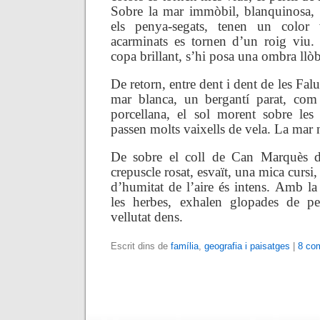
Sobre la mar immòbil, blanquinosa, de
els penya-segats, tenen un color v
acarminats es tornen d’un roig viu.
copa brillant, s’hi posa una ombra llòbr
De retorn, entre dent i dent de les Fal
mar blanca, un bergantí parat, com
porcellana, el sol morent sobre les 
passen molts vaixells de vela. La mar
De sobre el coll de Can Marquès d
crepuscle rosat, esvaït, una mica cursi
d’humitat de l’aire és intens. Amb la
les herbes, exhalen glopades de p
vellutat dens.
Escrit dins de
família
,
geografia i paisatges
|
8 com