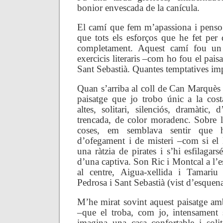
bonior envescada de la canícula.
El camí que fem m’apassiona i penso
que tots els esforços que he fet per d
completament. Aquest camí fou un
exercicis literaris –com ho fou el paisa
Sant Sebastià. Quantes temptatives im
Quan s’arriba al coll de Can Marquès 
paisatge que jo trobo únic a la costa
altes, solitari, silenciós, dramàtic,
trencada, de color moradenc. Sobre la
coses, em semblava sentir que h
d’ofegament i de misteri –com si el l
una ràtzia de pirates i s’hi esfilagars
d’una captiva. Son Ric i Montcal a l’e
al centre, Aigua-xellida i Tamari
Pedrosa i Sant Sebastià (vist d’esquena)
M’he mirat sovint aquest paisatge a
–que el troba, com jo, intensament
imagina una casa confortable i soli