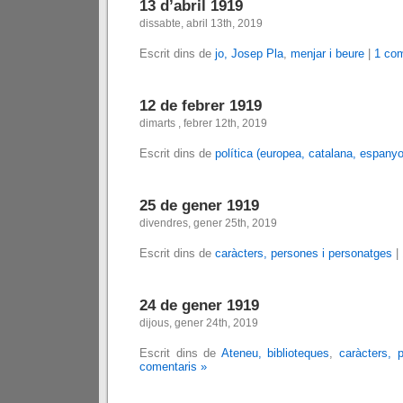
13 d’abril 1919
dissabte, abril 13th, 2019
Escrit dins de
jo, Josep Pla
,
menjar i beure
|
1 com
12 de febrer 1919
dimarts , febrer 12th, 2019
Escrit dins de
política (europea, catalana, espanyo
25 de gener 1919
divendres, gener 25th, 2019
Escrit dins de
caràcters, persones i personatges
|
24 de gener 1919
dijous, gener 24th, 2019
Escrit dins de
Ateneu, biblioteques
,
caràcters, 
comentaris »