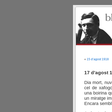
«
15 d’agost 1918
17 d’agost 
Dia mort, nuv
cel de xafogo
una boirina 
un miratge imp
Encara sembla