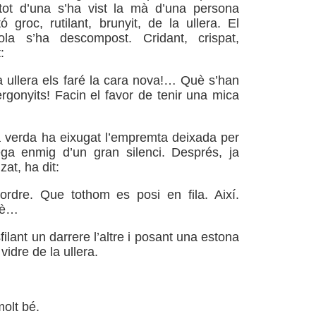
: tot d’una s’ha vist la mà d’una persona
ó groc, rutilant, brunyit, de la ullera. El
la s’ha descompost. Cridant, crispat,
:
 ullera els faré la cara nova!… Què s’han
rgonyits! Facin el favor de tenir una mica
 verda ha eixugat l’empremta deixada per
ega enmig d’un gran silenci. Després, ja
zat, ha dit:
dre. Que tothom es posi en fila. Així.
tè…
lant un darrere l’altre i posant una estona
l vidre de la ullera.
olt bé.