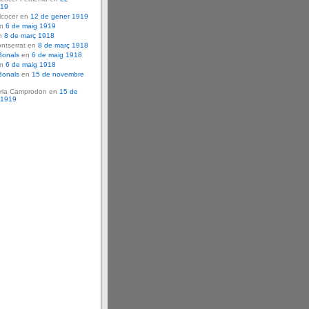
919
lcocer en
12 de gener 1919
en
6 de maig 1919
n
8 de març 1918
ntserrat en
8 de març 1918
Bonals
en
6 de maig 1918
en
6 de maig 1918
Bonals
en
15 de novembre
ria Camprodon en
15 de
 1919