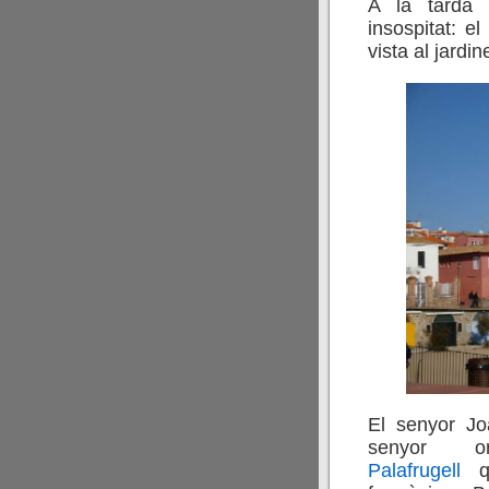
A la tarda 
insospitat: el
vista al jardin
El senyor Jo
senyor o
Palafrugell