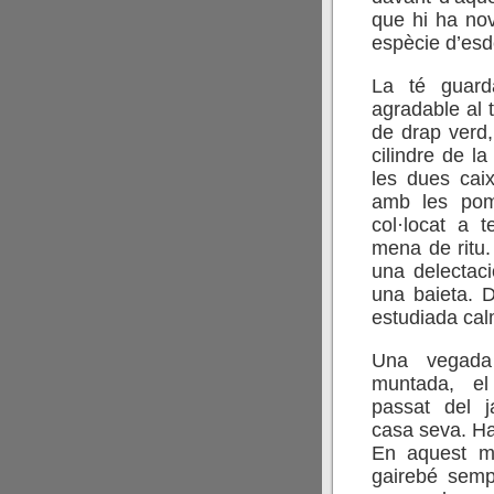
que hi ha no
espècie d’es
La té guard
agradable al 
de drap verd,
cilindre de la
les dues cai
amb les pome
col·locat a t
mena de ritu. 
una delectaci
una baieta. D
estudiada calm
Una vegada
muntada, e
passat del ja
casa seva. Ha
En aquest me
gairebé semp