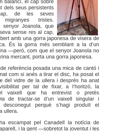
 balancí, el cap sobre
nt dels seus persistents
ap, de les seves
 migranyes tristes.
 senyor Joanola, que
seva sense res al cap,
obert amb una gorra japonesa de visera de
ica. És la gorra més semblant a la d’un
rina —però, com que el senyor Joanola no
arina mercant, porta una gorra japonesa.
de referència posada una mica de cantó i
onat com si anés a tirar el disc, ha posat el
re del vidre de la ullera i després ha anat
sibilitat per tal de fixar, a l’horitzó, la
el vaixell que ha entrevist o pretès
Ha de tractar-se d’un vaixell singular i
t desconegut perquè s’hagi produït el
 ullera.
ha escampat pel Canadell la notícia de
’aparell, i la gent —sobretot la joventut i les