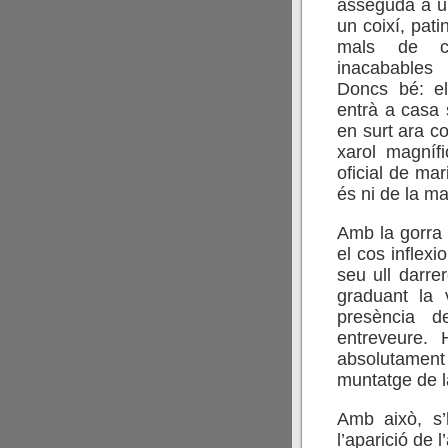
asseguda a un
un coixí, pati
mals de c
inacabables
Doncs bé: el
entrà a casa 
en surt ara c
xarol magníf
oficial de ma
és ni de la m
Amb la gorra 
el cos inflexi
seu ull darre
graduant la vi
presència d
entreveure. 
absolutamen
muntatge de la
Amb això, s’
l’aparició de l