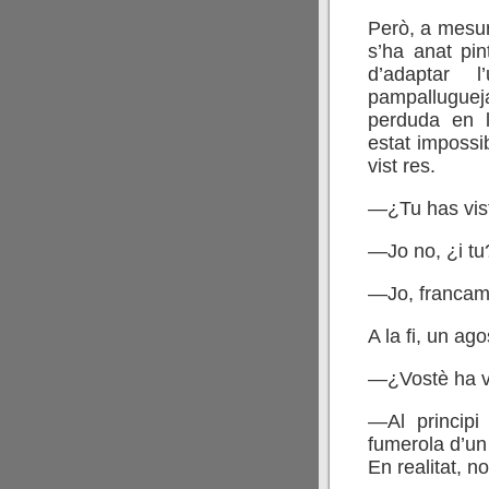
Però, a mesura
s’ha anat pi
d’adaptar l
pampalluguej
perduda en l
estat impossi
vist res.
—¿Tu has vis
—Jo no, ¿i tu
—Jo, francame
A la fi, un ag
—¿Vostè ha vi
—Al princip
fumerola d’u
En realitat, 