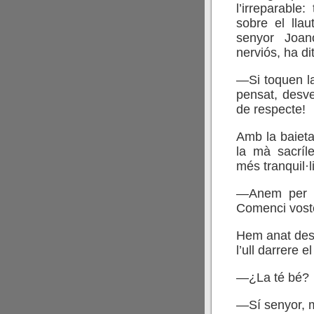
l’irreparable
sobre el llaut
senyor Joano
nerviós, ha dit
—Si toquen la
pensat, desve
de respecte!
Amb la baieta
la mà sacríl
més tranquil·li
—Anem per or
Comenci vos
Hem anat desfi
l’ull darrere e
—¿La té bé?
—Sí senyor, m