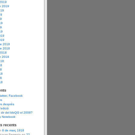
 2019
e 2019
019
19
19
19
19
19
019
019
e 2018
e 2018
 2018
e 2018
018
18
18
18
18
18
nts
Twitter, Facebook
ys
ys després
d’edició
dir del bloQG el 2008?
y Notebook
s recents
en
8 de març 1918
Alcocer Femenia en
22