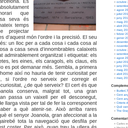
arcelona. És
octubre
setembr
solutament
agost 2
’horari que
juliol 20
juny 20
asa seva és
maig 20
mateix temps
abril 20
març 20
e projectar
febrer 2
s d’aquest món l’ordre i la precisió. El seu
gener 2
desembr
 és: un lloc per a cada cosa i cada cosa al
novembr
posa a casa seva d’innombrables calaixets
octubre
setembr
t admirablement organitzat i etiquetat: els
agost 2
etes, les eines, els caragols, els claus, els
juliol 20
juny 20
. No es pot demanar més. Sembla, a primera
maig 20
home així no hauria de tenir curiositat per
abril 20
març 20
 si l’ordre no serveix per corregir el
curiositat, ¿de què serveix? El cert és que
Compleme
anola conserva, malgrat tot, una gran
Butlletí,
Cent an
uan passa un vaixell per ell desconegut,
Cent an
de llarga vista per tal de fer la corresponent
Criteris 
Què van 
saber a què atenir-se. Això arriba rares
The Gra
uè el senyor Joanola, gran afeccionat a la
Comentari
airebé tota la navegació que desfila per
Carles 
st coster. Per això, quan treu la ullera és
Hector 