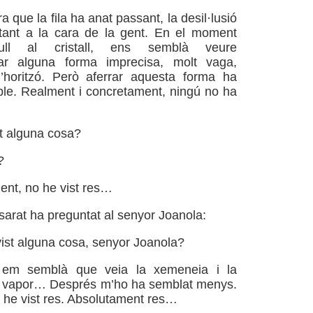
 que la fila ha anat passant, la desil·lusió
ntant a la cara de la gent. En el moment
’ull al cristall, ens semblà veure
ar alguna forma imprecisa, molt vaga,
’horitzó. Però aferrar aquesta forma ha
ble. Realment i concretament, ningú no ha
t alguna cosa?
?
nt, no he vist res…
osarat ha preguntat al senyor Joanola:
st alguna cosa, senyor Joanola?
i em semblà que veia la xemeneia i la
n vapor… Després m’ho ha semblat menys.
no he vist res. Absolutament res…