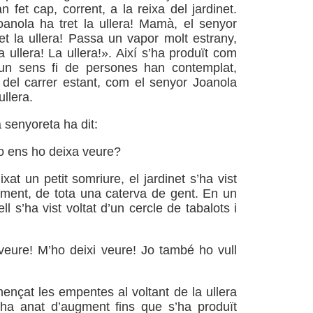
 fet cap, corrent, a la reixa del jardinet.
anola ha tret la ullera! Mamà, el senyor
et la ullera! Passa un vapor molt estrany,
 ullera! La ullera!». Així s’ha produït com
 un sens fi de persones han contemplat,
del carrer estant, com el senyor Joanola
ullera.
 senyoreta ha dit:
 ens ho deixa veure?
ixat un petit somriure, el jardinet s’ha vist
ament, de tota una caterva de gent. En un
ell s’ha vist voltat d’un cercle de tabalots i
eure! M’ho deixi veure! Jo també ho vull
mençat les empentes al voltant de la ullera
ha anat d’augment fins que s’ha produït