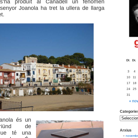
s’ha produït al Canadell un fenomen
 senyor Joanola ha tret la ullera de llarga
et.
Dl.
Dt.
3
4
10
11
17
18
24
25
31
« no
Categorie
anola és un
riünd de
Arxius
que té una
novembr