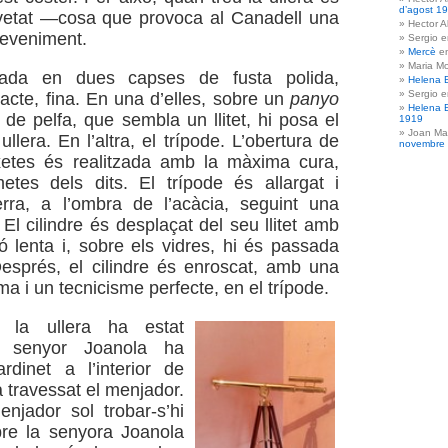
d’agost 1
vetat —cosa que provoca al Canadell una
Hector A
deveniment.
Sergio 
Mercè
e
Maria Mo
ada en dues capses de fusta polida,
Helena 
Sergio 
tacte, fina. En una d’elles, sobre un
panyo
Helena 
 de pelfa, que sembla un llitet, hi posa el
1919
Joan Ma
 ullera. En l’altra, el trípode. L’obertura de
novembre
xetes és realitzada amb la màxima cura,
tes dels dits. El trípode és allargat i
erra, a l’ombra de l’acàcia, seguint una
El cilindre és desplaçat del seu llitet amb
ó lenta i, sobre els vidres, hi és passada
esprés, el cilindre és enroscat, amb una
a i un tecnicisme perfecte, en el trípode.
 la ullera ha estat
l senyor Joanola ha
rdinet a l’interior de
 travessat el menjador.
njador sol trobar-s’hi
re la senyora Joanola