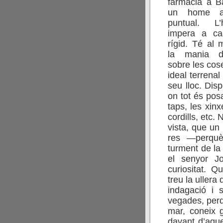
farmàcia a B
un home ab
puntual. L
impera a c
rígid. Té al 
la mania d
sobre les cose
ideal terrenal
seu lloc. Dis
on tot és posa
taps, les xinx
cordills, etc
vista, que un 
res —perquè,
turment de la 
el senyor Jo
curiositat. Q
treu la ullera 
indagació i 
vegades, perq
mar, coneix g
davant d’aque