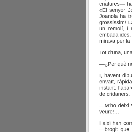
criatures— han
«El senyor Jo
Joanola ha tr
grossíssim! La
un remolí, i
embadalides, 
mirava per la 
Tot d’una, una
—¿Per què no
I, havent dibu
envaït, ràpid
instant, l’apar
de cridaners.
—M’ho deixi v
veure!…
I així han co
—brogit que 