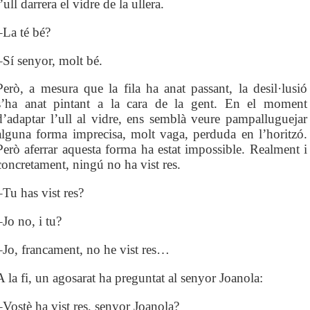
l’ull darrera el vidre de la ullera.
–La té bé?
–Sí senyor, molt bé.
Però, a mesura que la fila ha anat passant, la desil·lusió
s’ha anat pintant a la cara de la gent. En el moment
d’adaptar l’ull al vidre, ens semblà veure pampalluguejar
alguna forma imprecisa, molt vaga, perduda en l’horitzó.
Però aferrar aquesta forma ha estat impossible. Realment i
concretament, ningú no ha vist res.
–Tu has vist res?
–Jo no, i tu?
–Jo, francament, no he vist res…
A la fi, un agosarat ha preguntat al senyor Joanola:
–Vostè ha vist res, senyor Joanola?