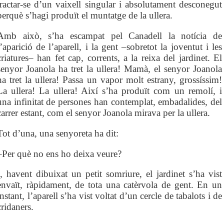
tractar-se d’un vaixell singular i absolutament desconegut
perquè s’hagi produït el muntatge de la ullera.
Amb això, s’ha escampat pel Canadell la notícia de
l’aparició de l’aparell, i la gent –sobretot la joventut i les
criatures– han fet cap, corrents, a la reixa del jardinet. El
senyor Joanola ha tret la ullera! Mamà, el senyor Joanola
ha tret la ullera! Passa un vapor molt estrany, grossíssim!
La ullera! La ullera! Així s’ha produït com un remolí, i
una infinitat de persones han contemplat, embadalides, del
carrer estant, com el senyor Joanola mirava per la ullera.
Tot d’una, una senyoreta ha dit:
–Per què no ens ho deixa veure?
I, havent dibuixat un petit somriure, el jardinet s’ha vist
envaït, ràpidament, de tota una catèrvola de gent. En un
instant, l’aparell s’ha vist voltat d’un cercle de tabalots i de
cridaners.