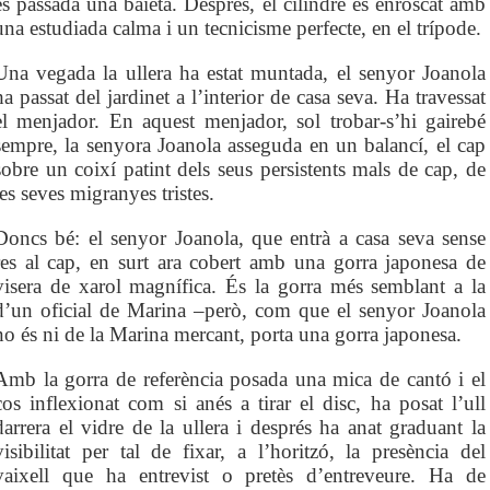
és passada una baieta. Després, el cilindre és enroscat amb
una estudiada calma i un tecnicisme perfecte, en el trípode.
Una vegada la ullera ha estat muntada, el senyor Joanola
ha passat del jardinet a l’interior de casa seva. Ha travessat
el menjador. En aquest menjador, sol trobar-s’hi gairebé
sempre, la senyora Joanola asseguda en un balancí, el cap
sobre un coixí patint dels seus persistents mals de cap, de
les seves migranyes tristes.
Doncs bé: el senyor Joanola, que entrà a casa seva sense
res al cap, en surt ara cobert amb una gorra japonesa de
visera de xarol magnífica. És la gorra més semblant a la
d’un oficial de Marina –però, com que el senyor Joanola
no és ni de la Marina mercant, porta una gorra japonesa.
Amb la gorra de referència posada una mica de cantó i el
cos inflexionat com si anés a tirar el disc, ha posat l’ull
darrera el vidre de la ullera i després ha anat graduant la
visibilitat per tal de fixar, a l’horitzó, la presència del
vaixell que ha entrevist o pretès d’entreveure. Ha de