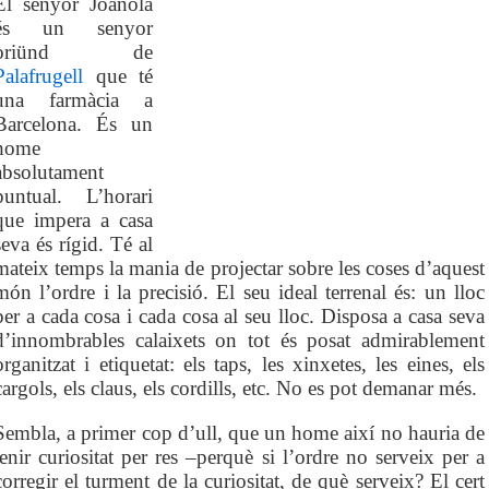
El senyor Joanola
és un senyor
oriünd de
Palafrugell
que té
una farmàcia a
Barcelona. És un
home
absolutament
puntual. L’horari
que impera a casa
seva és rígid. Té al
mateix temps la mania de projectar sobre les coses d’aquest
món l’ordre i la precisió. El seu ideal terrenal és: un lloc
per a cada cosa i cada cosa al seu lloc. Disposa a casa seva
d’innombrables calaixets on tot és posat admirablement
organitzat i etiquetat: els taps, les xinxetes, les eines, els
cargols, els claus, els cordills, etc. No es pot demanar més.
Sembla, a primer cop d’ull, que un home així no hauria de
tenir curiositat per res –perquè si l’ordre no serveix per a
corregir el turment de la curiositat, de què serveix? El cert