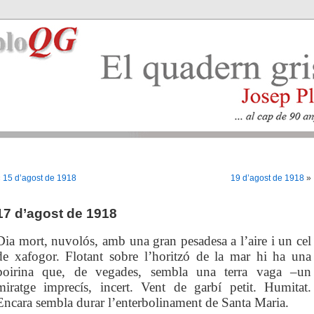
«
15 d’agost de 1918
19 d’agost de 1918
»
17 d’agost de 1918
Dia mort, nuvolós, amb una gran pesadesa a l’aire i un cel
de xafogor. Flotant sobre l’horitzó de la mar hi ha una
boirina que, de vegades, sembla una terra vaga –un
miratge imprecís, incert. Vent de garbí petit. Humitat.
Encara sembla durar l’enterbolinament de Santa Maria.