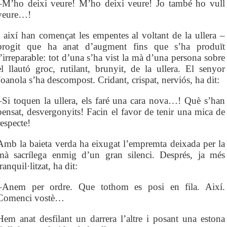
–M’ho deixi veure! M’ho deixi veure! Jo també ho vull
veure…!
I així han començat les empentes al voltant de la ullera –
brogit que ha anat d’augment fins que s’ha produït
l’irreparable: tot d’una s’ha vist la mà d’una persona sobre
el llautó groc, rutilant, brunyit, de la ullera. El senyor
Joanola s’ha descompost. Cridant, crispat, nerviós, ha dit:
–Si toquen la ullera, els faré una cara nova…! Què s’han
pensat, desvergonyits! Facin el favor de tenir una mica de
respecte!
Amb la baieta verda ha eixugat l’empremta deixada per la
mà sacrílega enmig d’un gran silenci. Després, ja més
tranquil·litzat, ha dit:
–Anem per ordre. Que tothom es posi en fila. Així.
Comenci vostè…
Hem anat desfilant un darrera l’altre i posant una estona