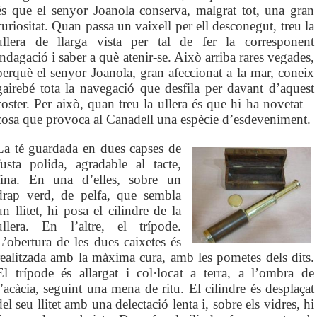
és que el senyor Joanola conserva, malgrat tot, una gran
curiositat. Quan passa un vaixell per ell desconegut, treu la
ullera de llarga vista per tal de fer la corresponent
indagació i saber a què atenir-se. Això arriba rares vegades,
perquè el senyor Joanola, gran afeccionat a la mar, coneix
gairebé tota la navegació que desfila per davant d’aquest
coster. Per això, quan treu la ullera és que hi ha novetat –
cosa que provoca al Canadell una espècie d’esdeveniment.
La té guardada en dues capses de
fusta polida, agradable al tacte,
fina. En una d’elles, sobre un
drap verd, de pelfa, que sembla
un llitet, hi posa el cilindre de la
ullera. En l’altre, el trípode.
L’obertura de les dues caixetes és
realitzada amb la màxima cura, amb les pometes dels dits.
El trípode és allargat i col·locat a terra, a l’ombra de
l’acàcia, seguint una mena de ritu. El cilindre és desplaçat
del seu llitet amb una delectació lenta i, sobre els vidres, hi