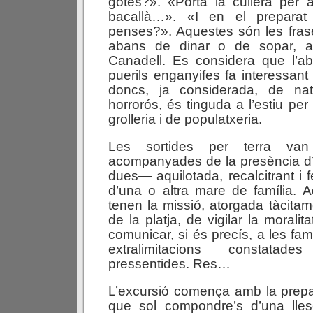
gotes?». «Porta la cullera per a
bacallà…». «I en el preparat
penses?». Aquestes són les fras
abans de dinar o de sopar, a
Canadell. Es considera que l’ab
puerils enganyifes fa interessant i
doncs, ja considerada, de nat
horrorós, és tinguda a l’estiu pe
grolleria i de populatxeria.
Les sortides per terra van 
acompanyades de la presència 
dues— aquilotada, recalcitrant i
d’una o altra mare de família. 
tenen la missió, atorgada tàcitam
de la platja, de vigilar la moralit
comunicar, si és precís, a les fam
extralimitacions constata
pressentides. Res…
L’excursió comença amb la prepa
que sol compondre’s d’una lle