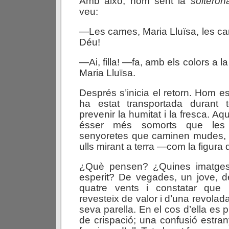
Amb això, hom sent la
solteron
veu:
—Les cames, Maria Lluïsa, les ca
Déu!
—Ai, filla! —fa, amb els colors a l
Maria Lluïsa.
Després s’inicia el retorn. Hom e
ha estat transportada durant 
prevenir la humitat i la fresca. Aq
ésser més somorts que les
senyoretes que caminen mudes, 
ulls mirant a terra —com la figura de
¿Què pensen? ¿Quines imatges 
esperit? De vegades, un jove, d
quatre vents i constatar que 
revesteix de valor i d’una revolad
seva parella. En el cos d’ella es
de crispació; una confusió estran