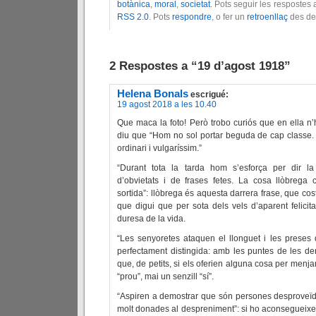
botànica
,
moral
,
societat
. Pots seguir les respostes 
RSS 2.0
. Pots
respondre
, o fer un
retroenllaç
des del
2 Respostes a “19 d’agost 1918”
Helena Bonals
escrigué:
19 agost 2018 a les 10.40
Que maca la foto! Però trobo curiós que en ella n’
diu que “Hom no sol portar beguda de cap classe. S
ordinari i vulgaríssim.”
“Durant tota la tarda hom s’esforça per dir la
d’obvietats i de frases fetes. La cosa llòbrega 
sortida”: llòbrega és aquesta darrera frase, que co
que digui que per sota dels vels d’aparent felicit
duresa de la vida.
“Les senyoretes ataquen el llonguet i les preses
perfectament distingida: amb les puntes de les de
que, de petits, si els oferien alguna cosa per menj
“prou”, mai un senzill “sí”.
“Aspiren a demostrar que són persones desproveïdes
molt donades al despreniment”: si ho aconsegueixen