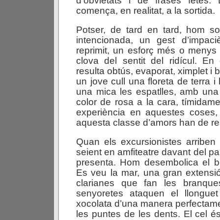
d’obvietats i de frases fetes.
comença, en realitat, a la sortida.
Potser, de tard en tard, hom s
intencionada, un gest d’impac
reprimit, un esforç més o menys c
clova del sentit del ridícul. En 
resulta obtús, evaporat, ximplet i
un jove cull una floreta de terra i 
una mica les espatlles, amb una
color de rosa a la cara, tímidame
experiència en aquestes coses,
aquesta classe d’amors han de res
Quan els excursionistes arriben
seient en amfiteatre davant del p
presenta. Hom desembolica el be
Es veu la mar, una gran extensi
clarianes que fan les branque
senyoretes ataquen el llongue
xocolata d’una manera perfectame
les puntes de les dents. El cel é