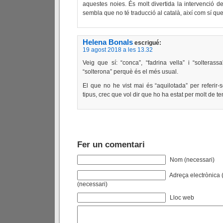
aquestes noies. És molt divertida la intervenció d
sembla que no té traducció al català, així com sí qu
Helena Bonals
escrigué:
19 agost 2018 a les 13.32
Veig que sí: “conca”, “fadrina vella” i “solterass
“solterona” perquè és el més usual.
El que no he vist mai és “aquilotada” per referir
tipus, crec que vol dir que ho ha estat per molt de t
Fer un comentari
Nom (necessari)
Adreça electrònica (
(necessari)
Lloc web