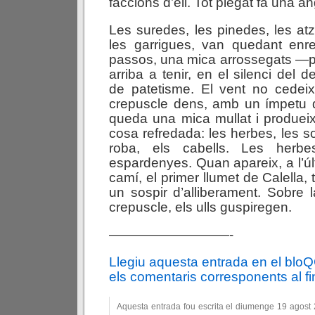
faccions d’ell. Tot plegat fa una an
Les suredes, les pinedes, les atz
les garrigues, van quedant enre
passos, una mica arrossegats —p
arriba a tenir, en el silenci del
de patetisme. El vent no cedeix
crepuscle dens, amb un ímpetu d
queda una mica mullat i produei
cosa refredada: les herbes, les s
roba, els cabells. Les herb
espardenyes. Quan apareix, a l’úl
camí, el primer llumet de Calella,
un sospir d’alliberament. Sobre l
crepuscle, els ulls guspiregen.
—————————-
Llegiu aquesta entrada en el blo
els comentaris corresponents al fin
Aquesta entrada fou escrita el diumenge 19 agost 