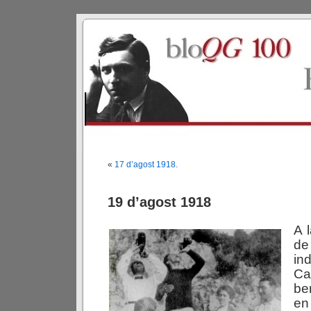
«
17 d’agost 1918.
19 d’agost 1918
A 
d
i
Ca
ber
en 