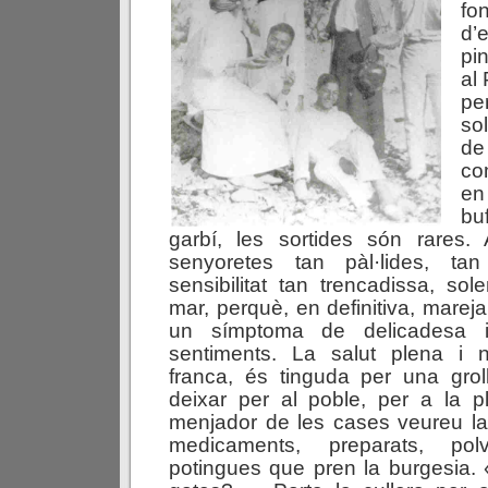
fo
d’
pi
al 
pe
so
de
co
en
bu
garbí, les sortides són rares
senyoretes tan pàl·lides, tan
sensibilitat tan trencadissa, sol
mar, perquè, en definitiva, marej
un símptoma de delicadesa i
sentiments. La salut plena i no
franca, és tinguda per una grol
deixar per al poble, per a la p
menjador de les cases veureu la
medicaments, preparats, pol
potingues que pren la burgesia.