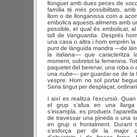
llonguet amb dues peces de xocola
família té més possibilitats, am
llom o de llonganissa com a a
embolica aquests aliments amb un 
possible, el qual és embolicat, a
tall de
Vanguardia
. Després hom
una casa o altra i hom emprèn l
punt de lànguida mandra —de
la
la italiana— que caracteritza l
moment, sobretot la femenina. To
paquetet del berenar, una roba o
una
nube
— per guardar-se de la 
vespre. Hom no sol portar begu
Seria tingut per desplaçat, ordinari
I així es realitza l’excursió. Quan
el grup s’afua en una llarga 
s’eixampla, es produeix l’aparell
de travessar una pineda o una 
en grup o frontalment. Durant 
s’esforça per dir la major qu