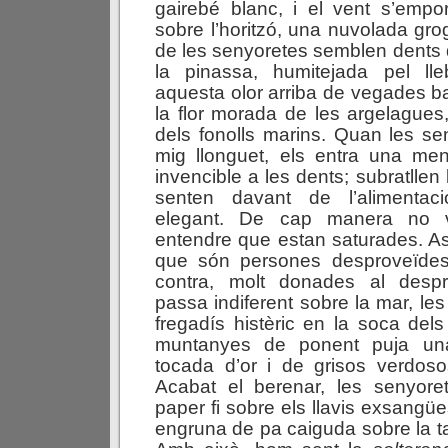
gairebé blanc, i el vent s’empor
sobre l’horitzó, una nuvolada gr
de les senyoretes semblen dents d
la pinassa, humitejada pel lle
aquesta olor arriba de vegades b
la flor morada de les argelagues,
dels fonolls marins. Quan les se
mig llonguet, els entra una men
invencible a les dents; subratllen 
senten davant de l’alimenta
elegant. De cap manera no v
entendre que estan saturades. A
que són persones desproveïdes 
contra, molt donades al despr
passa indiferent sobre la mar, les
fregadís histèric en la soca dels
muntanyes de ponent puja un
tocada d’or i de grisos verdoso
Acabat el berenar, les senyor
paper fi sobre els llavis exsangü
engruna de pa caiguda sobre la tave