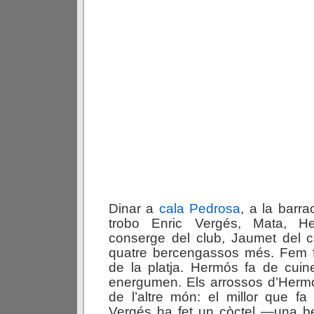
Dinar a
cala Pedrosa
, a la barr
trobo Enric Vergés, Mata, H
conserge del club, Jaumet del ca
quatre bercengassos més. Fem fo
de la platja. Hermós fa de cuin
energumen. Els arrossos d’Herm
de l’altre món: el millor que fa 
Vergés ha fet un còctel —una 