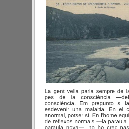
La gent vella parla sempre de l
pes de la consciència —de
consciència. Em pregunto si l
esdevenir una malaltia. En el
anormal, potser sí. En l’home equil
de reflexos normals —la paraula
paraula nova—, no ho crec pa