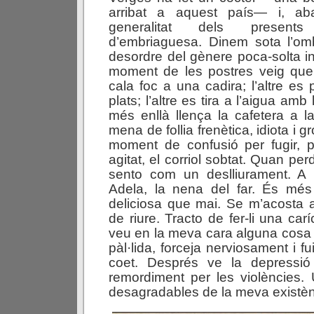
arribat a aquest país— i, ab
generalitat dels present
d’embriaguesa. Dinem sota l’om
desordre del gènere poca-solta in
moment de les postres veig que
cala foc a una cadira; l’altre es
plats; l’altre es tira a l’aigua amb 
més enllà llença la cafetera a l
mena de follia frenètica, idiota i g
moment de confusió per fugir, p
agitat, el corriol sobtat. Quan per
sento com un deslliurament. A l
Adela, la nena del far. És mé
deliciosa que mai. Se m’acosta
de riure. Tracto de fer-li una car
veu en la meva cara alguna cosa 
pàl·lida, forceja nerviosament i f
coet. Després ve la depressió 
remordiment per les violències.
desagradables de la meva existèn