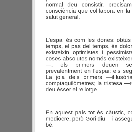
normal deu consistir, precisa
consciència que col·labora en l
salut general.
L’espai és com les dones: obtús 
temps, el pas del temps, és dol
existeixin optimistes i pessimi
coses absolutes només existeixe
—, els primers deuen sent
prevalentment en l’espai; els se
La joia dels primers —il·lusò
comptaquilòmetres; la tristesa 
deu ésser el rellotge.
En aquest país tot és càustic, c
mediocre, però Gori diu —i asseg
bé.