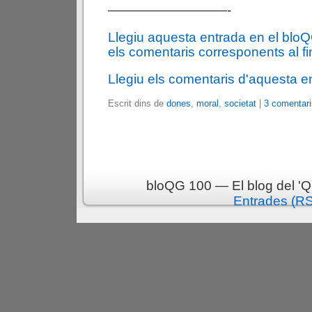
—————————-
Llegiu aquesta entrada en el blo
els comentaris corresponents al fin
Llegiu els comentaris d'aquesta e
Escrit dins de
dones
,
moral
,
societat
|
3 comentari
bloQG 100 — El blog del 'Q
Entrades (R