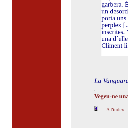
garbera. É
un desordr
porta uns 
perplex [.
inscrites.
una d´elle
Climent l
La Vanguar
Vegeu-ne un
A l'índex