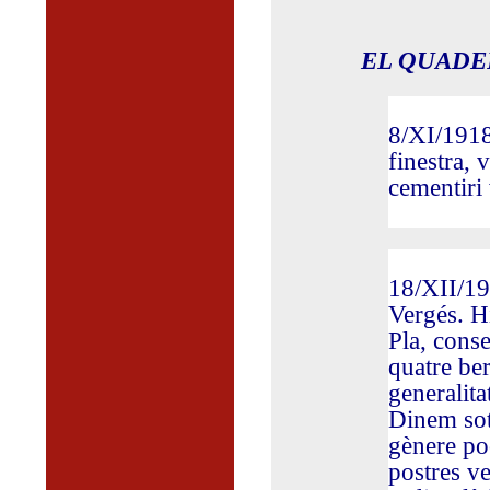
EL QUADE
8/XI/1918
finestra, 
cementiri 
18/XII/19
Vergés. H
Pla, conse
quatre ber
generalita
Dinem sot
gènere po
postres ve