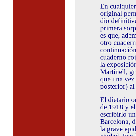
En cualquier
original per
dio definiti
primera sorp
es que, adem
otro cuadern
continuación
cuaderno ro
la exposició
Martinell, g
que una vez 
posterior) a
El dietario o
de 1918 y e
escribirlo u
Barcelona, d
la grave epi