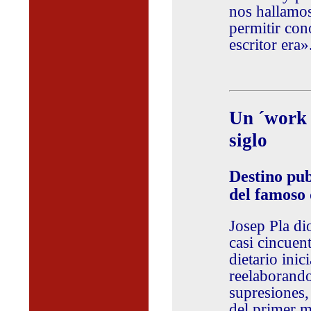
nos hallamo
permitir con
escritor era»
Un ´work 
siglo
Destino pub
del famoso 
Josep Pla di
casi cincuen
dietario inic
reelaborando
supresiones, 
del primer m