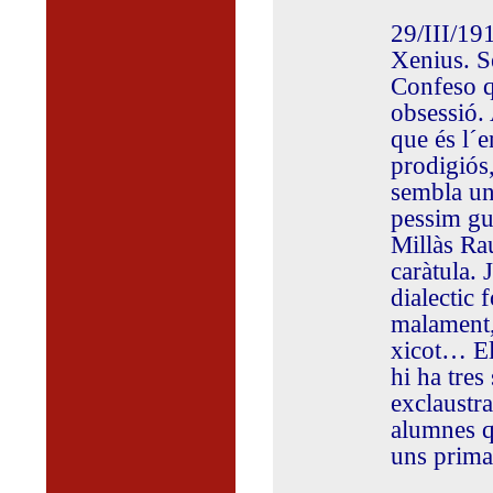
29/III/191
Xenius. S
Confeso q
obsessió.
que és l´
prodigiós,
sembla un
pessim gus
Millàs Rau
caràtula. 
dialectic 
malament, 
xicot… El 
hi ha tres
exclaustr
alumnes qu
uns primar