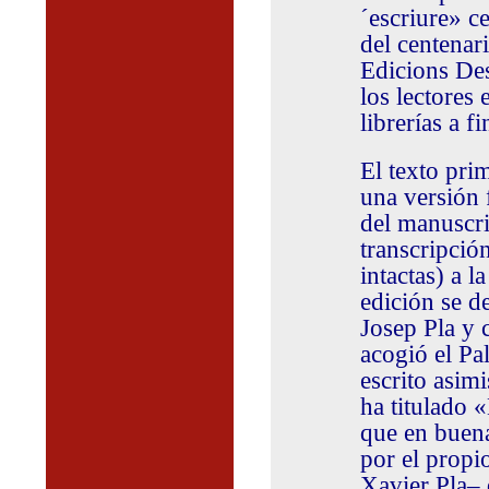
´escriure» c
del centenar
Edicions Des
los lectores 
librerías a f
El texto pri
una versión 
del manuscri
transcripción
intactas) a l
edición se d
Josep Pla y 
acogió el Pa
escrito asim
ha titulado 
que en buena
por el propi
Xavier Pla– 