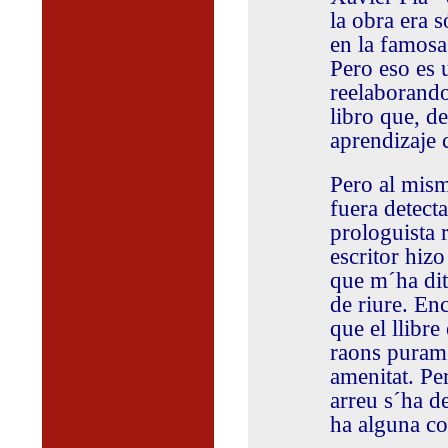
la obra era s
en la famosa
Pero eso es 
reelaborando
libro que, d
aprendizaje 
Pero al mism
fuera detect
prologuista 
escritor hizo
que m´ha dit 
de riure. En
que el llibre
raons puramen
amenitat. Per
arreu s´ha d
ha alguna co