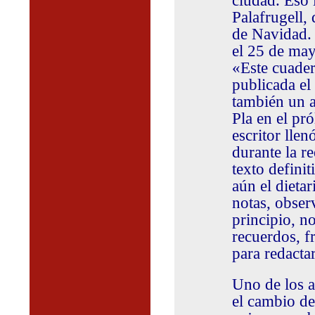
ciudad. Eso l
Palafrugell,
de Navidad. 
el 25 de may
«Este cuader
publicada e
también un au
Pla en el p
escritor lle
durante la r
texto defini
aún el dieta
notas, obser
principio, no
recuerdos, f
para redacta
Uno de los a
el cambio de 