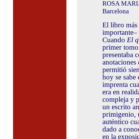
ROSA MARIA 
Barcelona
El libro más
importante– 
Cuando
El 
primer tomo 
presentaba c
anotaciones 
permitió sie
hoy se sabe 
imprenta cua
era en reali
compleja y p
un escrito an
primigenio, 
auténtico cu
dado a conoc
en la exposi