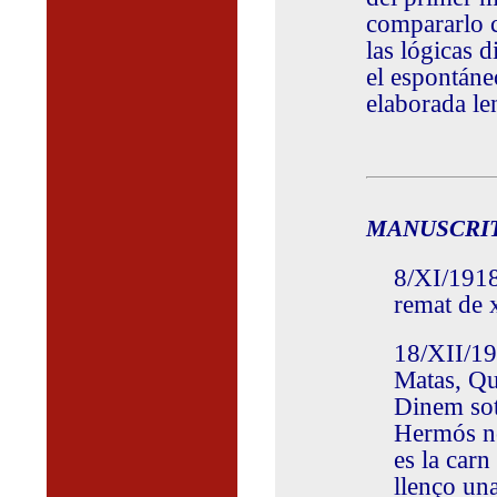
compararlo 
las lógicas 
el espontáne
elaborada len
MANUSCRIT
8/XI/1918
remat de x
18/XII/19
Matas, Que
Dinem sot
Hermós no 
es la carn
llenço una