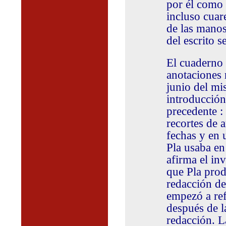
por él como a
incluso cuar
de las manos
del escrito s
El cuaderno 
anotaciones 
junio del mi
introducción
precedente : 
recortes de 
fechas y en u
Pla usaba en
afirma el in
que Pla prod
redacción de
empezó a ref
después de l
redacción. L