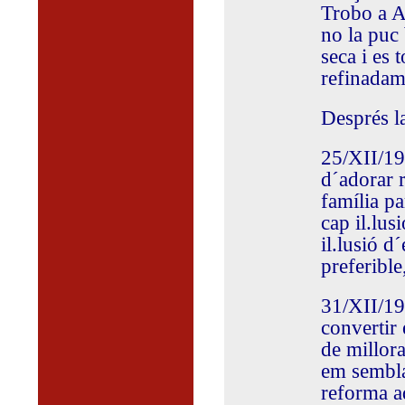
Trobo a A
no la puc 
seca i es 
refinadam
Després la
25/XII/19
d´adorar r
família pa
cap il.lus
il.lusió d
preferible
31/XII/19
convertir
de millor
em sembla
reforma ad