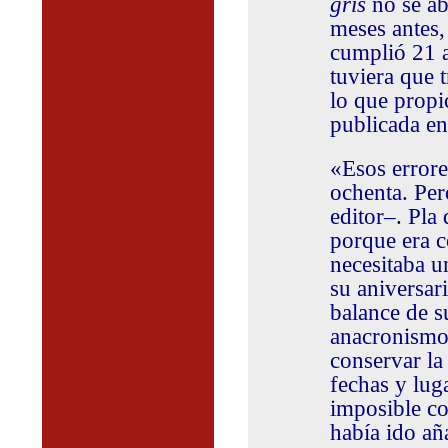
gris
no se ab
meses antes,
cumplió 21 a
tuviera que t
lo que propi
publicada e
«Esos errore
ochenta. Per
editor–. Pla 
porque era c
necesitaba u
su aniversar
balance de s
anacronismos
conservar la 
fechas y lug
imposible co
había ido añ