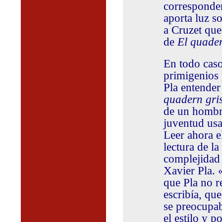
corresponden
aporta luz s
a Cruzet que
de
El quader
En todo caso
primigenios p
Pla entender
quadern gri
de un hombr
juventud usa
Leer ahora e
lectura de l
complejidad 
Xavier Pla. 
que Pla no r
escribía, qu
se preocupab
el estilo y p