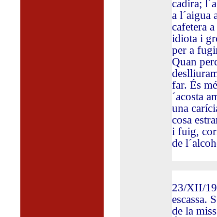
cadira; l´a
a l´aigua 
cafetera a
idiota i 
per a fugi
Quan perd
deslliuram
far. És m
´acosta am
una caríc
cosa estra
i fuig, co
de l´alcoh
23/XII/191
escassa. S
de la miss