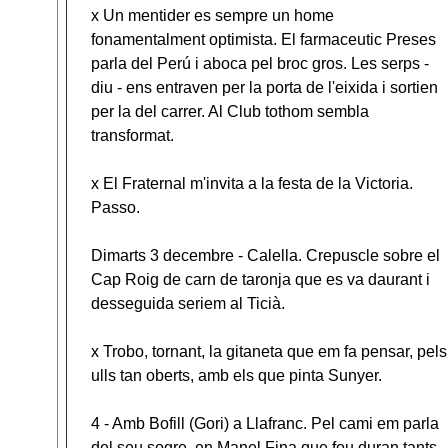
x Un mentider es sempre un home
fonamentalment optimista. El farmaceutic Preses
parla del Perú i aboca pel broc gros. Les serps -
diu - ens entraven per la porta de l'eixida i sortien
per la del carrer. Al Club tothom sembla
transformat.
x El Fraternal m'invita a la festa de la Victoria.
Passo.
Dimarts 3 decembre - Calella. Crepuscle sobre el
Cap Roig de carn de taronja que es va daurant i
desseguida seriem al Ticià.
x Trobo, tornant, la gitaneta que em fa pensar, pels
ulls tan oberts, amb els que pinta Sunyer.
4 - Amb Bofill (Gori) a Llafranc. Pel cami em parla
del seu sogre, en Manel Fina que fou duran tants