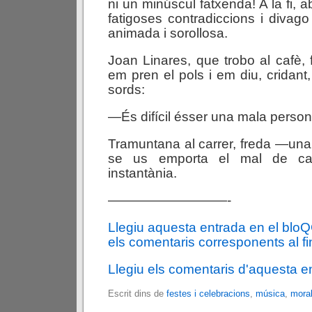
ni un minúscul fatxenda! A la fi,
fatigoses contradiccions i divag
animada i sorollosa.
Joan Linares, que trobo al cafè,
em pren el pols i em diu, cridant
sords:
—És difícil ésser una mala perso
Tramuntana al carrer, freda —un
se us emporta el mal de ca
instantània.
—————————-
Llegiu aquesta entrada en el blo
els comentaris corresponents al fin
Llegiu els comentaris d'aquesta e
Escrit dins de
festes i celebracions
,
música
,
mora