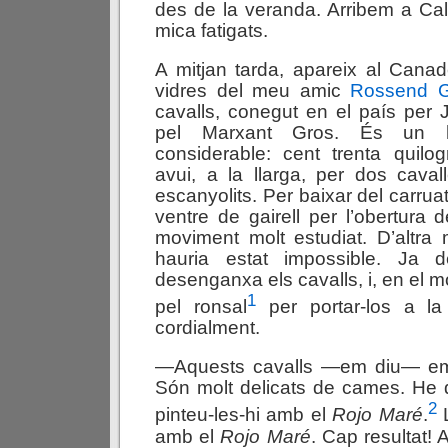
des de la veranda. Arribem a Cale
mica fatigats.
A mitjan tarda, apareix al Canade
vidres del meu amic
Rossend G
cavalls, conegut en el país per J
pel Marxant Gros. És un 
considerable: cent trenta quilog
avui, a la llarga, per dos cavallet
escanyolits. Per baixar del carrua
ventre de gairell per l’obertura 
moviment molt estudiat. D’altra 
hauria estat impossible. Ja 
desenganxa els cavalls, i, en el 
1
pel ronsal
per portar-los a la 
cordialment.
—Aquests cavalls —em diu— em 
Són molt delicats de cames. He di
2
pinteu-les-hi amb el
Rojo Maré
.
L
amb el
Rojo Maré
. Cap resultat! A