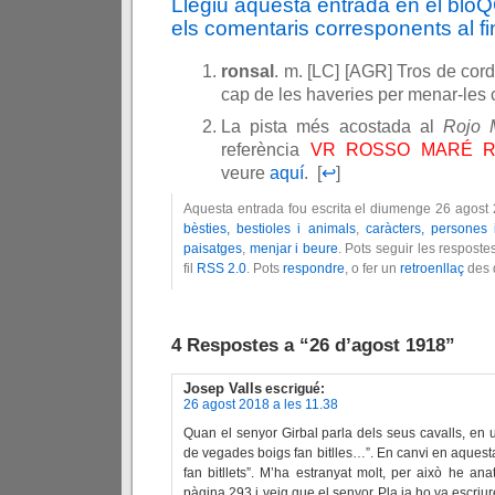
Llegiu aquesta entrada en el blo
els comentaris corresponents al fin
ronsal
. m. [LC] [AGR] Tros de corda
cap de les haveries per menar-les 
La pista més acostada al
Rojo 
referència
VR ROSSO MARÉ R
veure
aquí
. [
↩
]
Aquesta entrada fou escrita el diumenge 26 agost 
bèsties, bestioles i animals
,
caràcters, persones
paisatges
,
menjar i beure
. Pots seguir les respost
fil
RSS 2.0
. Pots
respondre
, o fer un
retroenllaç
des d
4 Respostes a “26 d’agost 1918”
Josep Valls
escrigué:
26 agost 2018 a les 11.38
Quan el senyor Girbal parla dels seus cavalls, en
de vegades boigs fan bitlles…”. En canvi en aquesta
fan bitllets”. M’ha estranyat molt, per això he an
pàgina 293 i veig que el senyor Pla ja ho va escriure