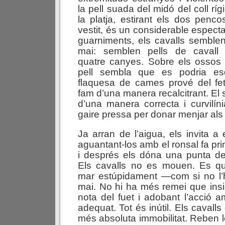
la pell suada del midó del coll ríg
la platja, estirant els dos pencos
vestit, és un considerable espectac
guarniments, els cavalls semblen
mai: semblen pells de caval
quatre canyes. Sobre els ossos 
pell sembla que es podria es
flaquesa de cames prové del fe
fam d’una manera recalcitrant. El 
d’una manera correcta i curvilín
gaire pressa per donar menjar als
Ja arran de l’aigua, els invita a 
aguantant-los amb el ronsal fa pri
i després els dóna una punta de 
Els cavalls no es mouen. Es qu
mar estúpidament —com si no l’
mai. No hi ha més remei que insis
nota del fuet i adobant l’acció 
adequat. Tot és inútil. Els cavall
més absoluta immobilitat. Reben 