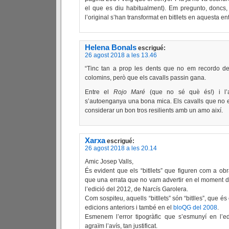
el que es diu habitualment). Em pregunto, doncs,
l’original s’han transformat en bitllets en aquesta 
Helena Bonals
escrigué:
26 agost 2018 a les 13.46
“Tinc tan a prop les dents que no em recordo del
colomins, però que els cavalls passin gana.
Entre el
Rojo Maré
(que no sé què és!) i l’
s’autoenganya una bona mica. Els cavalls que no 
considerar un bon tros resilients amb un amo així.
Xarxa
escrigué:
26 agost 2018 a les 20.14
Amic Josep Valls,
És evident que els “bitllets” que figuren com a ob
que una errata que no vam advertir en el moment de
l’edició del 2012, de Narcís Garolera.
Com sospiteu, aquells “bitllets” són “bitlles”, que és
edicions anteriors i també en el
bloQG del 2008
.
Esmenem l’error tipogràfic que s’esmunyí en l’ed
agraïm l’avís, tan justificat.