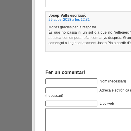
Josep Valls
escrigué:
29 agost 2018 a les 12.31
Moltes gràcies per la resposta.
És que no passa ni un sol dia que no “rellegeixi
aquesta contemporaneïtat cent anys després. Gran
començat a llegir seriosament Josep Pla a parrtir d’a
Fer un comentari
Nom (necessari)
Adreça electrònica (
(necessari)
Lloc web