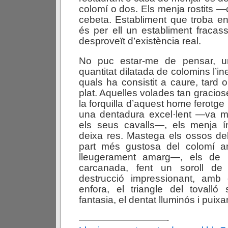
colomí o dos. Els menja rostits 
cebeta. Establiment que troba en
és per ell un establiment fracass
desproveït d’existència real.
No puc estar-me de pensar, 
quantitat dilatada de colomins l’in
quals ha consistit a caure, tard 
plat. Aquelles volades tan gracio
la forquilla d’aquest home ferotge
una dentadura excel·lent —va m
els seus cavalls—, els menja í
deixa res. Mastega els ossos de
part més gustosa del colomí a
lleugerament amarg—, els de l
carcanada, fent un soroll de
destrucció impressionant, amb e
enfora, el triangle del tovalló 
fantasia, el dentat lluminós i puix
—————————-