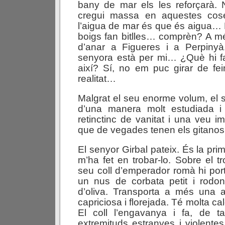
bany de mar els les reforçarà.
cregui massa en aquestes cose
l’aigua de mar és que és aigua…
boigs fan bitlles… comprèn? A més
d’anar a Figueres i a Perpiny
senyora està per mi… ¿Què hi f
així? Sí, no em puc girar de fe
realitat…
Malgrat el seu enorme volum, el s
d’una manera molt estudiada i
retinctinc de vanitat i una veu i
que de vegades tenen els gitanos
El senyor Girbal pateix. És la pr
m’ha fet en trobar-lo. Sobre el t
seu coll d’emperador romà hi port
un nus de corbata petit i rodo
d’oliva. Transporta a més una a
capriciosa i florejada. Té molta cal
El coll l’engavanya i fa, de t
extremituds estranyes i violent