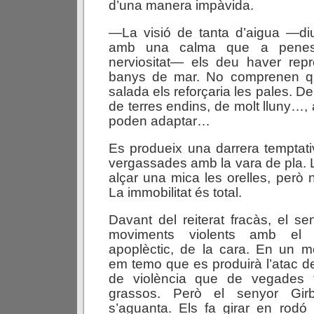
d’una manera impàvida.
—La visió de tanta d’aigua —diu
amb una calma que a penes
nerviositat— els deu haver rep
banys de mar. No comprenen q
salada els reforçaria les pales. 
de terres endins, de molt lluny…,
poden adaptar…
Es produeix una darrera temptat
vergassades amb la vara de pla. L
alçar una mica les orelles, però
La immobilitat és total.
Davant del reiterat fracàs, el se
moviments violents amb el c
apoplèctic, de la cara. En un m
em temo que es produirà l’atac de
de violència que de vegades
grassos. Però el senyor Gir
s’aguanta. Els fa girar en rodó