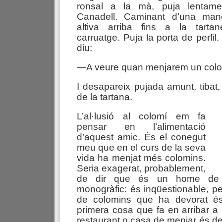
ronsal a la mà, puja lentam
Canadell. Caminant d’una man
altiva arriba fins a la tarta
carruatge. Puja la porta de perfil
diu:
—A veure quan menjarem un col
I desapareix pujada amunt, tibat,
de la tartana.
L’al·lusió al colomí em fa
pensar en l’alimentació
d’aquest amic. És el conegut
meu que en el curs de la seva
vida ha menjat més colomins.
Seria exagerat, probablement,
de dir que és un home de r
monogràfic: és inqüestionable, p
de colomins que ha devorat és
primera cosa que fa en arribar a 
restaurant o casa de menjar és d