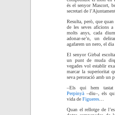
és el senyor Mascort, bur
secretari de l’Ajuntament
Resulta, però, que quan 
de les seves aficions a
molts anys, cada dium
adonar-se’n, un delira
agafarem un nero, el dia
El senyor Girbal escolta
un punt de muda disp
vegades vol establir exa
marcar la superioritat 
seva
peroració amb un
pu
–Els qui hem tastat
Perpinyà
–diu–, els qu
vida de
Figueres
…
Quan el rellotge de l’es