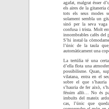
agafat, malgrat ésser d’
els aires de la gitaneri
tots els seus modes s
solament sembla un git
sinó per la seva vaga 
confusa i trista. Molt ent
innombrables cafès del pa
S’hi instal·la còmodame
l’únic de la taula que
automàticament una cope
La tertúlia té una certa
d’ella flota una atmosfe
possibilisme. Quan, sup
vilatana, entra en el s
sobre el que s’hauria 
s’hauria de fer això, s’h
féssim allò… No és pas
imbuïts del mateix ardo
cas, l’únic que qued
comprendre el món en un