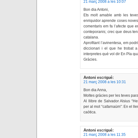
21 març 2008 a les 10:07
Bon dia Antoni,
Ets molt amable amb les teve
enriquidor aprende coses noves
comentaris em fa l’afecte que e
conteporanis; crec que deus teni
catalana.
Aprofitant l’avinentesa, em podr
diccionari i el que he trobat
interpretes què vol dir En Pla q
Gràcies.
Antoni
escrigué:
21 març 2008 a les 10:31
Bon dia Anna,
Moltes gràcies per les teves parau
Al llibre de Salvador Alsius “H
per al mot “cafarnaüm”: En el l
caòtica.
Antoni
escrigué:
21 març 2008 a les 11:35