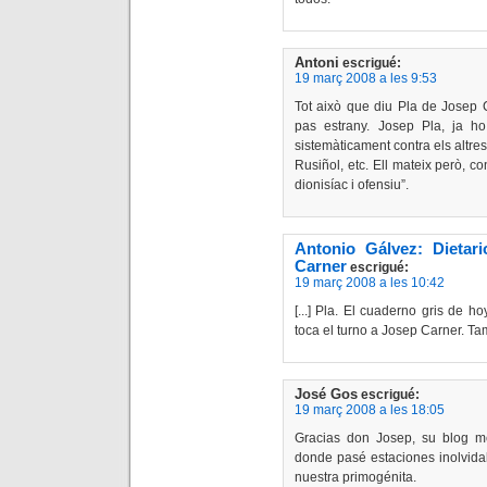
Antoni
escrigué:
19 març 2008 a les 9:53
Tot això que diu Pla de Josep C
pas estrany. Josep Pla, ja h
sistemàticament contra els altres
Rusiñol, etc. Ell mateix però, 
dionisíac i ofensiu”.
Antonio Gálvez: Dietar
Carner
escrigué:
19 març 2008 a les 10:42
[...] Pla. El cuaderno gris de ho
toca el turno a Josep Carner. Tamb
José Gos
escrigué:
19 març 2008 a les 18:05
Gracias don Josep, su blog m
donde pasé estaciones inolvida
nuestra primogénita.