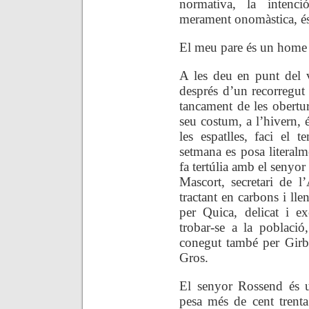
normativa, la intenc
merament onomàstica, és 
El meu pare és un home
A les deu en punt del v
després d’un recorregut 
tancament de les oberture
seu costum, a l’hivern, é
les espatlles, faci el
setmana es posa literalm
fa tertúlia amb el senyor
Mascort, secretari de 
tractant en carbons i ll
per Quica, delicat i exc
trobar-se a la poblaci
conegut també per Girba
Gros.
El senyor Rossend és 
pesa més de cent trenta