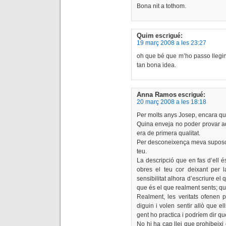
Bona nit a tothom.
Quim
escrigué:
19 març 2008 a les 23:27
oh que bé que m’ho passo llegint
tan bona idea.
Anna Ramos
escrigué:
20 març 2008 a les 18:18
Per molts anys Josep, encara qu
Quina enveja no poder provar aq
era de primera qualitat.
Per desconeixença meva suposo
teu.
La descripció que en fas d’ell és
obres el teu cor deixant per la
sensibilitat alhora d’escriure el 
que és el que realment sents; qui
Realment, les veritats ofenen 
diguin i volen sentir allò que e
gent ho practica i podríem dir q
No hi ha cap llei que prohibeix