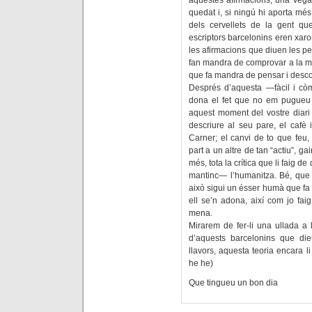
aquestes afirmacions, una vega
quedat i, si ningú hi aporta mé
dels cervellets de la gent qu
escriptors barcelonins eren xa
les afirmacions que diuen les p
fan mandra de comprovar a la maj
que fa mandra de pensar i desco
Després d’aquesta —fàcil i còm
dona el fet que no em pugueu re
aquest moment del vostre diari 
descriure al seu pare, el cafè 
Carner; el canvi de to que feu,
part a un altre de tan “actiu”, ga
més, tota la crítica que li faig 
mantinc— l’humanitza. Bé, que e
això sigui un ésser humà que fa 
ell se’n adona, així com jo fai
mena.
Mirarem de fer-li una ullada 
d’aquests barcelonins que di
llavors, aquesta teoria encara l
he he)
Que tingueu un bon dia