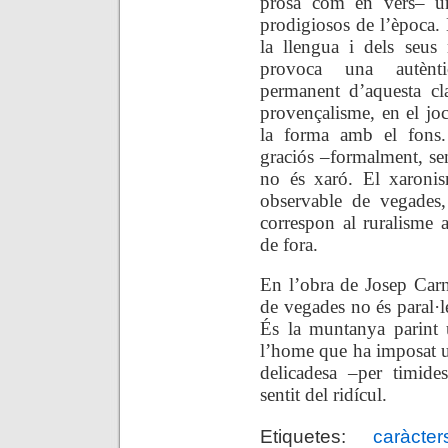
prosa com en vers– un
prodigiosos de l’època.
la llengua i dels seus 
provoca una autènti
permanent d’aquesta cl
provençalisme, en el joc 
la forma amb el fons.
graciós –formalment, se
no és xaró. El xaronis
observable de vegades,
correspon al ruralisme a
de fora.
En l’obra de Josep Carne
de vegades no és paral·le
És la muntanya parint u
l’home que ha imposat un
delicadesa –per timide
sentit del ridícul.
Etiquetes:
caràcter