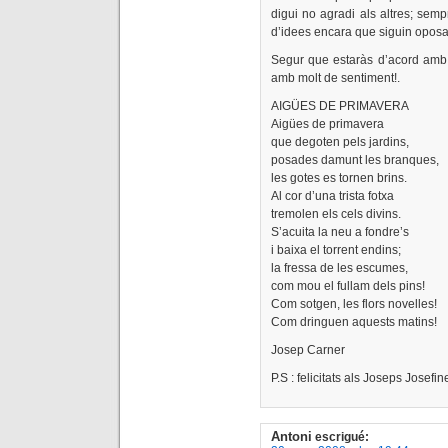
digui no agradi als altres; semp
d’idees encara que siguin oposad
Segur que estaràs d’acord amb
amb molt de sentiment!.
AIGÜES DE PRIMAVERA
Aigües de primavera
que degoten pels jardins,
posades damunt les branques,
les gotes es tornen brins.
Al cor d’una trista fotxa
tremolen els cels divins.
S’acuita la neu a fondre’s
i baixa el torrent endins;
la fressa de les escumes,
com mou el fullam dels pins!
Com sotgen, les flors novelles!
Com dringuen aquests matins!
Josep Carner
P.S : felicitats als Joseps Josefin
Antoni
escrigué: