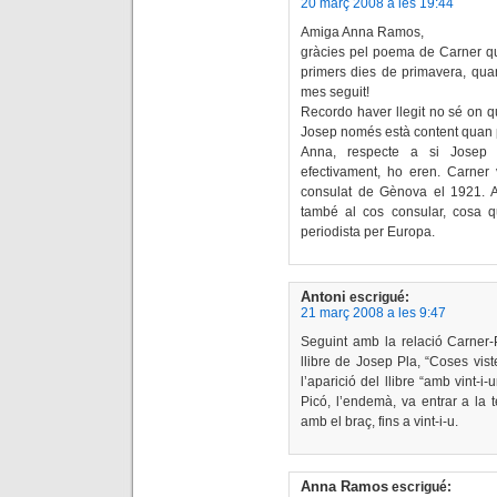
20 març 2008 a les 19:44
Amiga Anna Ramos,
gràcies pel poema de Carner que
primers dies de primavera, qua
mes seguit!
Recordo haver llegit no sé on q
Josep només està content quan 
Anna, respecte a si Josep 
efectivament, ho eren. Carner 
consulat de Gènova el 1921. A
també al cos consular, cosa q
periodista per Europa.
Antoni
escrigué:
21 març 2008 a les 9:47
Seguint amb la relació Carner-P
llibre de Josep Pla, “Coses vis
l’aparició del llibre “amb vint
Picó, l’endemà, va entrar a la 
amb el braç, fins a vint-i-u.
Anna Ramos
escrigué: