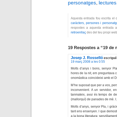
personatges
,
lectures,
Aquesta entrada fou escrita el
caràcters, persones i personat
respostes a aquesta entrada a
retroenllaç
des del teu propi web
19 Respostes a “19 de 
Josep J. Rosselló
escrigué
19 març 2008 a les 0:55
Molts d’anys i bons, senyor Pl
hores de la nit, em preguntava co
onomàstica coincideixi amb el 
M’he suposat que per a vos, pers
inconvenient. A un servidor, e
tanmateix, avui és temps de de
(mallorquí) de panades de mè. I
Molts d’anys, senyor Pla, i gràc
tant ens ensenyen. I que demost
a la bona literatura: senzillamen