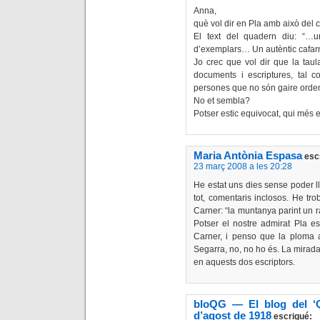
Anna,
què vol dir en Pla amb això del 
El text del quadern diu: “…u
d’exemplars… Un autèntic cafarn
Jo crec que vol dir que la taul
documents i escriptures, tal
persones que no són gaire orde
No et sembla?
Potser estic equivocat, qui més 
Maria Antònia Espasa
esc
23 març 2008 a les 20:28
He estat uns dies sense poder l
tot, comentaris inclosos. He tro
Carner: “la muntanya parint un r
Potser el nostre admirat Pla es
Carner, i penso que la ploma a
Segarra, no, no ho és. La mirada 
en aquests dos escriptors.
bloQG — El blog del ‘Q
d’agost de 1918
escrigué: