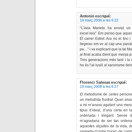
Antonio
escrigué:
19 març 2008 a les 6:22
“L’àvia Marieta ha enviat un
excel·leix”. Em penso que aques
El carrer Estret. Ara no el tin
llegeixo em ve al cap una parra
pa…” i va explicant que la tal M
al final acaba dient que menja p
Tres generacions més tard i la 
ho és l’al·lusió al xaronisme del
Florenci Salesas
escrigué:
19 març 2008 a les 6:27
El metodisme de certes persone
un metodista frustrat. Quan anav
a mi m’anava agafant una mena 
tipus d’ideal, d’una certa en 
ordenada i elegant. Sense 
m’agradaria de ser tan ordenat
aquestes alçades de la vida, du
rampells d’ordre horari, de comp