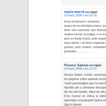
maria mercè
escrigué:
19 març 2008 a les 20:16
bona nit senyors i senyores,
avans de res felicitats joseps i jo
tants sols esmentar que disfrut
vostres escrits, hi estigui o no d’
però es tracta d’això, amb respe
seva opinió i cal dons respectar-
gràcies pels vostres comentar
perdudes……………….
Florenci Salesas
escrigué:
19 març 2008 a les 21:07
Senyor Antoni, n’estic convenç
les pàgines sobre aquests escri
i tants personatges que no han fet
Aprofito per a demanar disculpe
del dia del mestre. Mare de déu
D’en Carner en critica la retòr
adormida i inacabable! Quina 
Què hi farem!