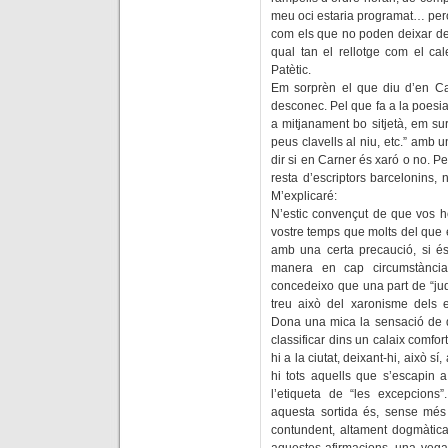
meu oci estaria programat… però 
com els que no poden deixar de
qual tan el rellotge com el c
Patètic.
Em sorprèn el que diu d’en Car
desconec. Pel que fa a la poesia
a mitjanament bo sitjetà, em surt
peus clavells al niu, etc.” amb u
dir si en Carner és xaró o no. P
resta d’escriptors barcelonins, 
M’explicaré:
N’estic convençut de que vos he
vostre temps que molts del que el
amb una certa precaució, si é
manera en cap circumstància.
concedeixo que una part de “judi
treu això del xaronisme dels es
Dona una mica la sensació de q
classificar dins un calaix comfor
hi a la ciutat, deixant-hi, això s
hi tots aquells que s’escapin a
l’etiqueta de “les excepcion
aquesta sortida és, sense més
contundent, altament dogmàtica.