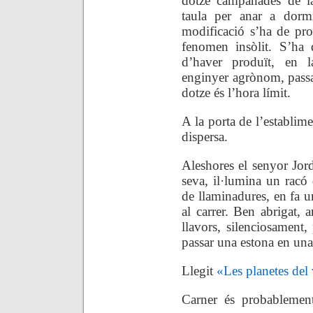
dotze campanades de la
taula per anar a dormi
modificació s’ha de prod
fenomen insòlit. S’ha 
d’haver produït, en la
enginyer agrònom, passav
dotze és l’hora límit.
A la porta de l’establim
dispersa.
Aleshores el senyor Jord
seva, il·lumina un racó d
de llaminadures, en fa un
al carrer. Ben abrigat, 
llavors, silenciosament,
passar una estona en una 
Llegit
«Les planetes de
Carner és probablement