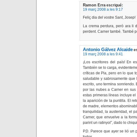
Ramon Erra
escrigué:
19 març 2008 a les 9:17
Feliç dia del vostre Sant, Josep!
La crema perdura, però ara li d
perdent. Carner també. També p
Antonio Gálvez Alcaide
e
19 març 2008 a les 9:41
¡Los escritores del país! En e
También se lo carga, evidenteme
críticas de Pla, pero en lo que
saludable y sabrosamente que 
escrito, uno termina sonriendo.
por las nubes a Carner en sus 
estas primeras líneas incluye el
la aparición de la puntilla. El r
de madre, elementos abominabl
tranquilidad, la austeridad, el 
Carner, que envuelve a la form
parint un ratinyol”, dado lo chiq
P.D. Parece que ayer se lió un 
todos.