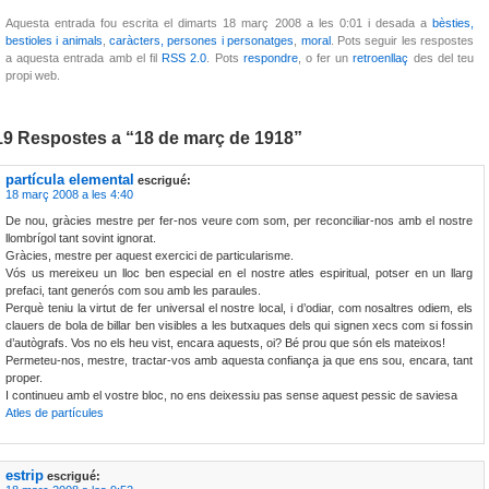
Aquesta entrada fou escrita el dimarts 18 març 2008 a les 0:01 i desada a
bèsties,
bestioles i animals
,
caràcters, persones i personatges
,
moral
. Pots seguir les respostes
a aquesta entrada amb el fil
RSS 2.0
. Pots
respondre
, o fer un
retroenllaç
des del teu
propi web.
19 Respostes a “18 de març de 1918”
partícula elemental
escrigué:
18 març 2008 a les 4:40
De nou, gràcies mestre per fer-nos veure com som, per reconciliar-nos amb el nostre
llombrígol tant sovint ignorat.
Gràcies, mestre per aquest exercici de particularisme.
Vós us mereixeu un lloc ben especial en el nostre atles espiritual, potser en un llarg
prefaci, tant generós com sou amb les paraules.
Perquè teniu la virtut de fer universal el nostre local, i d’odiar, com nosaltres odiem, els
clauers de bola de billar ben visibles a les butxaques dels qui signen xecs com si fossin
d’autògrafs. Vos no els heu vist, encara aquests, oi? Bé prou que són els mateixos!
Permeteu-nos, mestre, tractar-vos amb aquesta confiança ja que ens sou, encara, tant
proper.
I continueu amb el vostre bloc, no ens deixessiu pas sense aquest pessic de saviesa
Atles de partícules
estrip
escrigué: