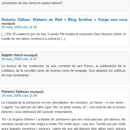
comentaris de tota mena en aquest idioma?
Antonio Gálvez: Dietario en Red » Blog Archive » Surge una roca
escrigué:
18 març 2008 a les 11:16
[...] Pla. El cuaderno gris de hoy. Cuando Pla emplea la expresión Dios Nuestro Señor, el
muelle de mis labios comienza a estirarse [...]
àngels rivero
escrigué:
18 març 2008 a les 11:37
La lectura de los cuadernos es una corriente de aire fresco, la sublimación de lo
cotidiano, de la sencillez tanto de espíritu como de lenguaje. Que alejados los políticos
de este sentimiento.
Florenci Salesas
escrigué:
18 març 2008 a les 11:39
La vinguda de la primavera en tres pinzellades: les orenetes, un home —o una dona—
“caiguts” l’un damunt de l’altre (que “No, no tanto monta, no”, com molt bé diu el senyor
Antonio) i una celebració del caràcter empordanès.
Tot i la bogeria d’hivern i arribada de primavera que ens està passant pel damunt, les
orenetes també ens han vingut a visitar. Per molts anys, i que duri. També que per molts
anys tinguem senyores i senyors, caient els uns pel damunt dels altres però, encara