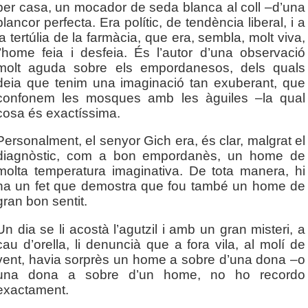
per casa, un mocador de seda blanca al coll –d’una
blancor perfecta. Era polític, de tendència liberal, i a
la tertúlia de la farmàcia, que era, sembla, molt viva,
l’home feia i desfeia. És l’autor d’una observació
molt aguda sobre els empordanesos, dels quals
deia que tenim una imaginació tan exuberant, que
confonem les mosques amb les àguiles –la qual
cosa és exactíssima.
Personalment, el senyor Gich era, és clar, malgrat el
diagnòstic, com a bon empordanès, un home de
molta temperatura imaginativa. De tota manera, hi
ha un fet que demostra que fou també un home de
gran bon sentit.
Un dia se li acostà l’agutzil i amb un gran misteri, a
cau d’orella, li denuncià que a fora vila, al molí de
vent, havia sorprès un home a sobre d’una dona –o
una dona a sobre d’un home, no ho recordo
exactament.