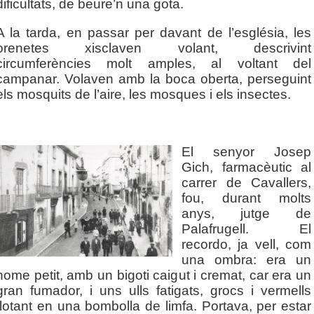
dificultats, de beure’n una gota.
A la tarda, en passar per davant de l’església, les
orenetes xisclaven volant, descrivint
circumferències molt amples, al voltant del
campanar. Volaven amb la boca oberta, perseguint
els mosquits de l’aire, les mosques i els insectes.
__________________
El senyor Josep
Gich, farmacèutic al
carrer de Cavallers,
fou, durant molts
anys, jutge de
Palafrugell. El
recordo, ja vell, com
una ombra: era un
home petit, amb un bigoti caigut i cremat, car era un
gran fumador, i uns ulls fatigats, grocs i vermells
flotant en una bombolla de limfa. Portava, per estar