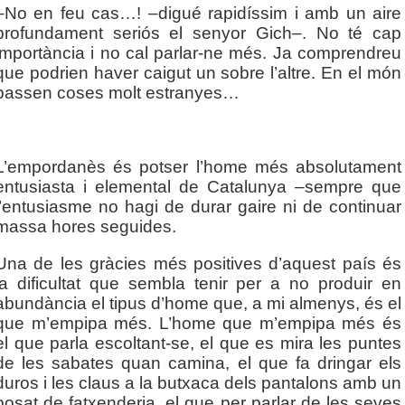
–No en feu cas…! –digué rapidíssim i amb un aire
profundament seriós el senyor Gich–. No té cap
importància i no cal parlar-ne més. Ja comprendreu
que podrien haver caigut un sobre l’altre. En el món
passen coses molt estranyes…
__________________
L’empordanès és potser l’home més absolutament
entusiasta i elemental de Catalunya –sempre que
l’entusiasme no hagi de durar gaire ni de continuar
massa hores seguides.
Una de les gràcies més positives d’aquest país és
la dificultat que sembla tenir per a no produir en
abundància el tipus d’home que, a mi almenys, és el
que m’empipa més. L’home que m’empipa més és
el que parla escoltant-se, el que es mira les puntes
de les sabates quan camina, el que fa dringar els
duros i les claus a la butxaca dels pantalons amb un
posat de fatxenderia, el que per parlar de les seves