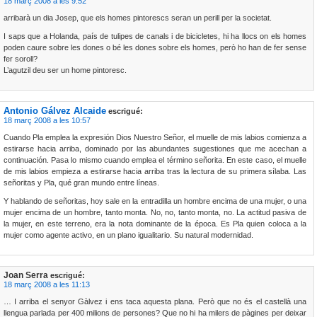
18 març 2008 a les 9:52
arribarà un dia Josep, que els homes pintorescs seran un perill per la societat.
I saps que a Holanda, país de tulipes de canals i de bicicletes, hi ha llocs on els homes
poden caure sobre les dones o bé les dones sobre els homes, però ho han de fer sense
fer soroll?
L’agutzil deu ser un home pintoresc.
Antonio Gálvez Alcaide
escrigué:
18 març 2008 a les 10:57
Cuando Pla emplea la expresión Dios Nuestro Señor, el muelle de mis labios comienza a
estirarse hacia arriba, dominado por las abundantes sugestiones que me acechan a
continuación. Pasa lo mismo cuando emplea el término señorita. En este caso, el muelle
de mis labios empieza a estirarse hacia arriba tras la lectura de su primera sílaba. Las
señoritas y Pla, qué gran mundo entre líneas.
Y hablando de señoritas, hoy sale en la entradilla un hombre encima de una mujer, o una
mujer encima de un hombre, tanto monta. No, no, tanto monta, no. La actitud pasiva de
la mujer, en este terreno, era la nota dominante de la época. Es Pla quien coloca a la
mujer como agente activo, en un plano igualitario. Su natural modernidad.
Joan Serra
escrigué:
18 març 2008 a les 11:13
… I arriba el senyor Gàlvez i ens taca aquesta plana. Però que no és el castellà una
llengua parlada per 400 milions de persones? Que no hi ha milers de pàgines per deixar