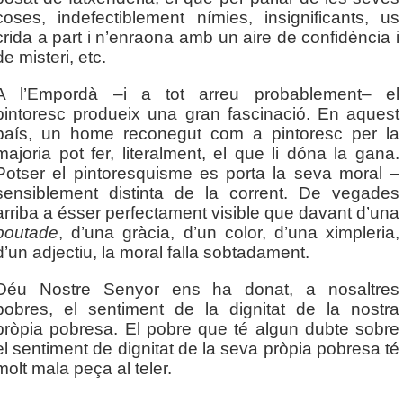
coses, indefectiblement nímies, insignificants, us
crida a part i n’enraona amb un aire de confidència i
de misteri, etc.
A l’Empordà –i a tot arreu probablement– el
pintoresc produeix una gran fascinació. En aquest
país, un home reconegut com a pintoresc per la
majoria pot fer, literalment, el que li dóna la gana.
Potser el pintoresquisme es porta la seva moral –
sensiblement distinta de la corrent. De vegades
arriba a ésser perfectament visible que davant d’una
boutade
, d’una gràcia, d’un color, d’una ximpleria,
d’un adjectiu, la moral falla sobtadament.
Déu Nostre Senyor ens ha donat, a nosaltres
pobres, el sentiment de la dignitat de la nostra
pròpia pobresa. El pobre que té algun dubte sobre
el sentiment de dignitat de la seva pròpia pobresa té
molt mala peça al teler.