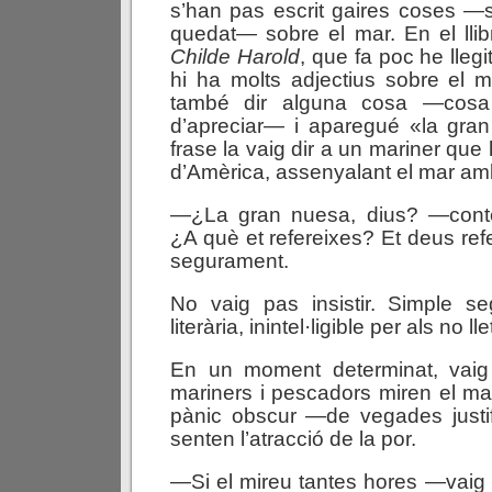
s’han pas escrit gaires coses —
quedat— sobre el mar. En el lli
Childe Harold
, que fa poc he llegit
hi ha molts adjectius sobre el 
també dir alguna cosa —cos
d’apreciar— i aparegué «la gra
frase la vaig dir a un mariner que 
d’Amèrica, assenyalant el mar am
—¿La gran nuesa, dius? —conte
¿A què et refereixes? Et deus ref
segurament.
No vaig pas insistir. Simple seg
literària, inintel·ligible per als no lle
En un moment determinat, vaig
mariners i pescadors miren el ma
pànic obscur —de vegades justi
senten l’atracció de la por.
—Si el mireu tantes hores —vaig 