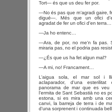
Tort— és que us deu fer por.
—No és pas que m’agradi gaire
digué—. Més que un ofici d’
agradat de fer un ofici d’en terra…
—Ja ho entenc…
—Ara, de por, no me’n fa pas. S
miraria pas, no el podria pas resis
—¿És que us ha fet algun mal?
—A mi, no! Francament…
L’aigua sola, el mar sol i lli
aclaparador, d’una esterilitat
panorama de mar que es veu d
l’ermita de Sant Sebastià no es pot
estona, si es mira amb una cert
canvi, la barreja de terra i de 
d’una sorprenent i continuada be