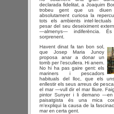
declarada fidelitat, a Joaquim Bo
trobeu gent que us diuen
absolutament curiosa la reper
tots els ambients intel·lectual
pesar del seu deseiximent extern
—almenys— indiferència. É
sorprenent.
Havent dinat fa tan bon sol,
que Josep Maria Junoy
proposa anar a donar un
tomb per l’escullera. Hi anem.
No hi ha pas gaire gent: els
mariners i pescadors
habituals del lloc, que els u
enllestir els seus arreus de pesca 
el mar —vull dir el mar lliure. Fai
pintor Sunyer i li demano —en 
paisatgista és una mica co
m’expliqui la causa de la fascina
mar en certa gent.