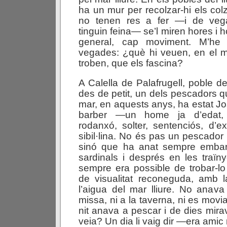
ha un mur per recolzar-hi els colz
no tenen res a fer —i de ve
tinguin feina— se’l miren hores i h
general, cap moviment. M’he 
vegades: ¿què hi veuen, en el m
troben, que els fascina?
A Calella de Palafrugell, poble de
des de petit, un dels pescadors q
mar, en aquests anys, ha estat Jo
barber —un home ja d’edat, 
rodanxó, solter, sentenciós, d’
sibil·lina. No és pas un pescador in
sinó que ha anat sempre embar
sardinals i després en les traïny
sempre era possible de trobar-lo 
de visualitat reconeguda, amb l
l’aigua del mar lliure. No anava
missa, ni a la taverna, ni es movi
nit anava a pescar i de dies mira
veia? Un dia li vaig dir —era ami