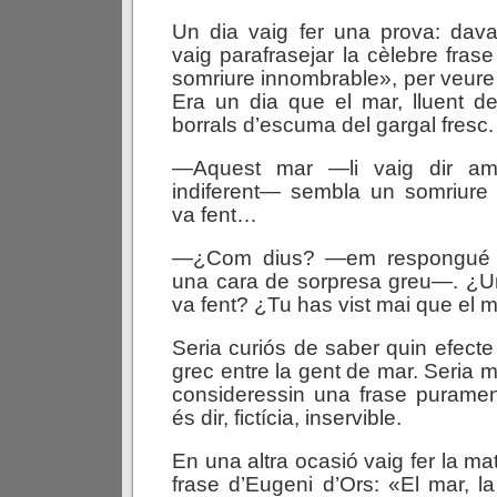
Un dia vaig fer una prova: dava
vaig parafrasejar la cèlebre frase
somriure innombrable», per veure l’
Era un dia que el mar, lluent de
borrals d’escuma del gargal fresc.
—Aquest mar —li vaig dir amb
indiferent— sembla un somriure 
va fent…
—¿Com dius? —em respongué 
una cara de sorpresa greu—. ¿U
va fent? ¿Tu has vist mai que el 
Seria curiós de saber quin efecte f
grec entre la gent de mar. Seria m
consideressin una frase purament a
és dir, fictícia, inservible.
En una altra ocasió vaig fer la m
frase d’Eugeni d’Ors: «El mar, 