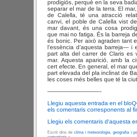
prodigiós, perquè en la seva badi
separar el mar de la terra. El mar,
de Calella, té una atracció rel
canvi, el poble de Calella vist d
mar davant, és una cosa prodigi
que mai no fatiga. És la barreja de
és bonic. Per això agraden tant 
l’essència d’aquesta barreja— i e
part alta del carrer de Claris es
mar. Aquesta aparició, amb la ci
cert efecte. En general, el mar q
part elevada del pla inclinat de 
les coses més belles que té la ciut
—————————-
Llegiu aquesta entrada en el blo
els comentaris corresponents al fin
Llegiu els comentaris d'aquesta e
Escrit dins de
clima i meteorologia
,
geografia i p
comentaris »