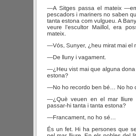
—A Sitges passa el mateix —e
pescadors i mariners no saben què
tanta estona com vulgueu. A Ban
veure l’escultor Maillol, era po
mateix.
—Vós, Sunyer, ¿heu mirat mai el
—De lluny i vagament.
—¿Heu vist mai que alguna dona 
estona?
—No ho recordo ben bé… No ho c
—¿Què veuen en el mar lliure 
passar-hi tanta i tanta estona?
—Francament, no ho sé…
És un fet. Hi ha persones que s
pel mar lliure. En els pobles del lit