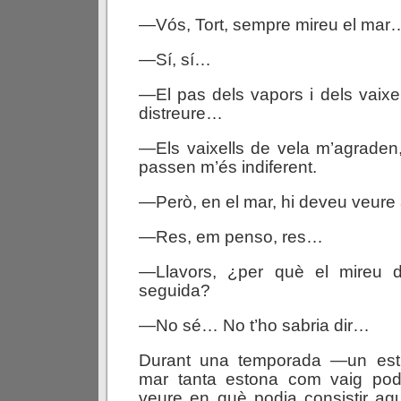
—Vós, Tort, sempre mireu el mar
—Sí, sí…
—El pas dels vapors i dels vaixe
distreure…
—Els vaixells de vela m’agraden,
passen m’és indiferent.
—Però, en el mar, hi deveu veur
—Res, em penso, res…
—Llavors, ¿per què el mireu 
seguida?
—No sé… No t’ho sabria dir…
Durant una temporada —un esti
mar tanta estona com vaig pode
veure en què podia consistir aq