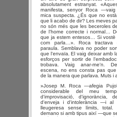
absolutament estranyat. «Aque
manifesta, senyor Roca —vaig
mica suspecta. ¿És que no est
que li acabo de dir? Les meves pa
no són més que les beceroles de
de l’home correcte i normal… 
que ja estem entesos… Si vostè p
com parla…». Roca tractava d’
paraula. Semblava no poder sort
que l’envaïa. El vaig deixar amb l
esforços per sortir de l’embad
trobava. Vaig anar-me’n. De
escena, no ens consta pas que 
de la manera que parlava. Muts i 
»Josep M. Roca —afegia Pujo
considerable del meu temp
d’improvisació, d’ignorància, d
d’enveja i d’intolerància —i a
lleugeresa sense límits, tota
demano si amb tipus així —que se