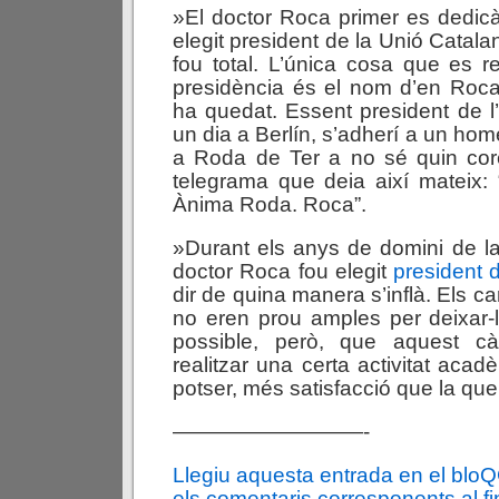
»El doctor Roca primer es dedicà 
elegit president de la Unió Catalan
fou total. L’única cosa que es 
presidència és el nom d’en Roca
ha quedat. Essent president de l’e
un dia a Berlín, s’adherí a un ho
a Roda de Ter a no sé quin core
telegrama que deia així mateix: 
Ànima Roda. Roca”.
»Durant els anys de domini de la
doctor Roca fou elegit
president 
dir de quina manera s’inflà. Els c
no eren prou amples per deixar-
possible, però, que aquest cà
realitzar una certa activitat acad
potser, més satisfacció que la que l
—————————-
Llegiu aquesta entrada en el blo
els comentaris corresponents al fin