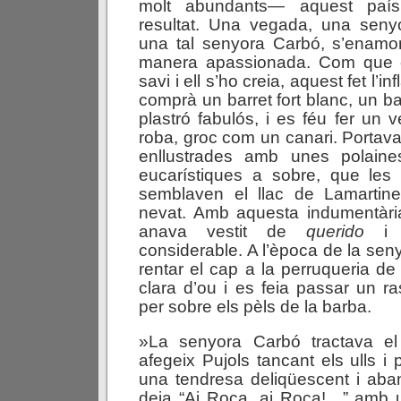
molt abundants— aquest país
resultat. Una vegada, una senyo
una tal senyora Carbó, s’enam
manera apassionada. Com que e
savi i ell s’ho creia, aquest fet l’i
comprà un barret fort blanc, un ba
plastró fabulós, i es féu fer un 
roba, groc com un canari. Portav
enllustrades amb unes polaine
eucarístiques a sobre, que les 
semblaven el llac de Lamartin
nevat. Amb aquesta indumentàri
anava vestit de
querido
i f
considerable. A l’època de la sen
rentar el cap a la perruqueria d
clara d’ou i es feia passar un ra
per sobre els pèls de la barba.
»La senyora Carbó tractava 
afegeix Pujols tancant els ulls i
una tendresa deliqüescent i aba
deia “Ai Roca, ai Roca!…” amb u