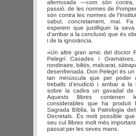
aferrissada —com són contra
passió, de les normes de Pompe
són contra les normes de l’Instit
sabut, concretament, mai. F
esperem que justifiquin la seva
d’arribar a la conclusió que és ob
i de la ignorància.
»Un altre gran amic del doctor 
Pelegrí Casades i Gramatxes, 
rondinaire, biliós, malcarat, sàtrap
desenfrenada. Don Pelegrí és un
tan minúscula que per poder r
treballs d’erudició i arribar a l
sobre la cadira un gavadal de l
Aquests llibres contenen
considerables que ha produït l
Sagrada Bíblia, la Patrologia del
Decretals. És molt possible que
seu cul llibres molt més importan
passat per les seves mans.