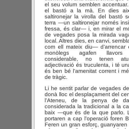
el seu volum semblen accentua
el bastó a la mà. En dies aix
saltironejar la virolla del bastó 
terra —un saltironejar només insi
fressa, és clar— i, en mirar el món
de vegades posa la mirada vaga
local. Altres dies, en canvi, sembl
com ell mateix diu— d’arrencar 
monòlegs agafen llavor
considerable, no tenen atu
adjectivació és truculenta, i té 
és ben bé l’amenitat corrent i mé
de tràgic.
Li he sentit parlar de vegades de
donà lloc el desplaçament del cen
l’Ateneu, de la penya de da
considerada la tradicional a la c
baix —que és de la que parlo.
portaren a cap l’operació foren Bo
Feren un gran esforç, guanyaren l