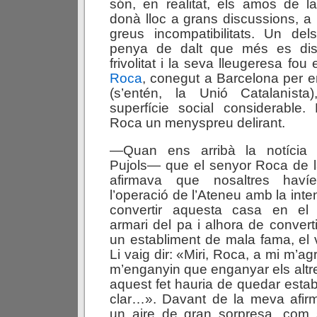
són, en realitat, els amos de l
donà lloc a grans discussions, a 
greus incompatibilitats. Un de
penya de dalt que més es dist
frivolitat i la seva lleugeresa fou
Roca
, conegut a Barcelona per 
(s’entén, la Unió Catalanista
superfície social considerable.
Roca un menyspreu delirant.
—Quan ens arribà la notícia
Pujols— que el senyor Roca de 
afirmava que nosaltres haví
l’operació de l’Ateneu amb la inte
convertir aquesta casa en el 
armari del pa i alhora de converti
un establiment de mala fama, el v
Li vaig dir: «Miri, Roca, a mi m’
m’enganyin que enganyar els altres
aquest fet hauria de quedar estab
clar…». Davant de la meva afir
un aire de gran sorpresa, com