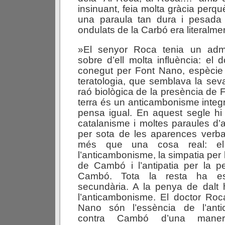
insinuant, feia molta gràcia perqu
una paraula tan dura i pesada 
ondulats de la Carbó era literalme
»El senyor Roca tenia un admi
sobre d’ell molta influència: el 
conegut per Font Nano, espècie
teratologia, que semblava la seva
raó biològica de la presència de 
terra és un anticambonisme integr
pensa igual. En aquest segle hi
catalanisme i moltes paraules d’a
per sota de les aparences verba
més que una cosa real: e
l’anticambonisme, la simpatia per 
de Cambó i l’antipatia per la p
Cambó. Tota la resta ha est
secundària. A la penya de dalt 
l’anticambonisme. El doctor Roc
Nano són l’essència de l’ant
contra Cambó d’una maner