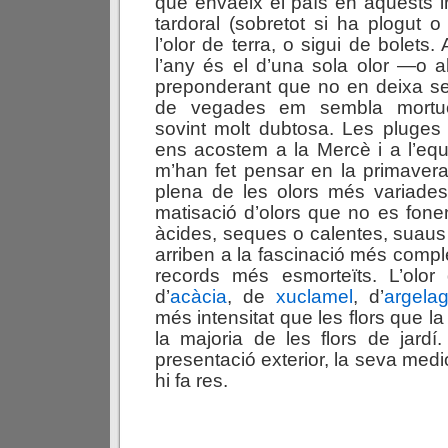
que envaeix el país en aquests in
tardoral (sobretot si ha plogut o
l’olor de terra, o sigui de bolets
l’any és el d’una sola olor —o 
preponderant que no en deixa se
de vegades em sembla mortuòr
sovint molt dubtosa. Les pluges
ens acostem a la Mercè i a l’eq
m’han fet pensar en la primaver
plena de les olors més variades
matisació d’olors que no es fon
àcides, seques o calentes, suau
arriben a la fascinació més comple
records més esmorteïts. L’olo
d’
acàcia
, de
xuclamel
, d’
argela
més intensitat que les flors que l
la majoria de les flors de jardí
presentació exterior, la seva medio
hi fa res.