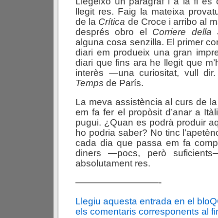
Llegeixo un paràgraf i a la fi é
llegit res. Faig la mateixa prov
de la
Crítica
de Croce i arribo al ma
després obro el
Corriere della
alguna cosa senzilla. El primer c
diari em produeix una gran impr
diari que fins ara he llegit que m
interès —una curiositat, vull di
Temps
de París.
La meva assistència al curs de la 
em fa fer el propòsit d’anar a It
pugui. ¿Quan es podrà produir a
ho podria saber? No tinc l’apetèn
cada dia que passa em fa comp
diners —pocs, però suficient
absolutament res.
—————————-
Llegiu aquesta entrada en el blo
els comentaris corresponents al fin