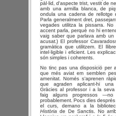
pàl·lid, d’aspecte trist, vestit de n
amb una armilla blanca, de piq
ondula una cadena de rellotge d
Parla generalment dret, passejant
vegades utilitza la pissarra. N
accent parla, perquè no hi entenc
vaig saber que parlava amb un d
acusat.) El professor Cavaradoss
gramàtica que utilitzem. El llib
intel·ligible i eficient. Les explic
són simples i coherents.
No tinc pas una disposició per 
que més aviat em semblen pes
amenitat. Només s’aprenen ràp
que agraden aplicant-hi una c
Gràcies al professor i a la seva
faig alguns progressos —no
probablement. Pocs dies després
el curs, demano a la bibliote
Història
de De Sanctis. No arrib