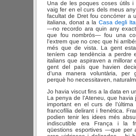
Una de les poques coses útils i
vaig fer en el curs dels meus anys
facultat de Dret fou concórrer a 
italiana, donat a la
Casa degli Ital
—no recordo ara quin any exac
que fou nombrós— fou una cos
l’extrem que no crec que hi arrib
més que de vista. La gent esta
teníem cap tendència a perdre e
italians que aspiraven a millorar 
gent del país que havien decidit
d’una manera voluntària, per 
perquè ho necessitaven, naturalm
Jo havia viscut fins a la data en u
La penya de l’Ateneu, que havia 
important en el curs de l’última
francofília delirant i frenètica. F
podien tenir les idees més absu
indiscutible era França i la fr
qüestions esportives —que per a