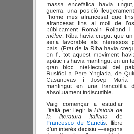
massa encefàlica havia tingut
guerra, una posició lleugeramen
l’home més afrancesat que fin
afrancesat fins al moll de l’o
públicament Romain Rolland 
mêlée
. Riba havia cregut que un
seria favorable als interessos p
país. (Prat de la Riba havia cregu
en fi, tot aquest moviment havi
apàtic i s’havia mantingut en un te
gran bloc intel·lectual del p
Rusiñol a Pere Ynglada, de Qu
Casanovas i Josep Maria 
mantingut en una francofília 
absolutament indiscutible.
Vaig començar a estudiar
l’italià per llegir la
Història de
la literatura italiana
de
Francesco de Sanctis
, llibre
d’un interès decisiu —segons