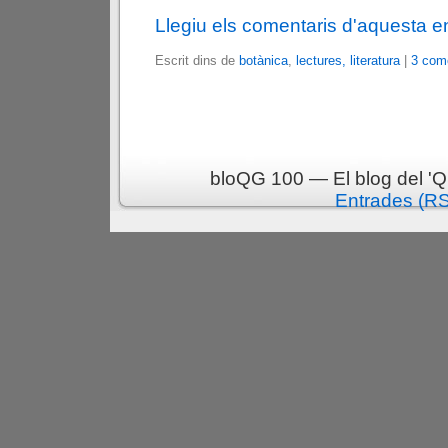
Llegiu els comentaris d'aquesta e
Escrit dins de
botànica
,
lectures, literatura
|
3 come
bloQG 100 — El blog del 'Q
Entrades (R