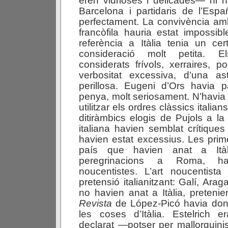
eren vidrioses i delicades— hi ha
Barcelona i partidaris de l’Esp
perfectament. La convivència a
francòfila hauria estat impossibl
referència a Itàlia tenia un ce
consideració molt petita. E
considerats frívols, xerraires, p
verbositat excessiva, d’una a
perillosa. Eugeni d’Ors havia par
penya, molt seriosament. N’havia 
utilitzar els ordres clàssics italia
ditiràmbics elogis de Pujols a la
italiana havien semblat crítiques
havien estat excessius. Les pri
país que havien anat a Itàl
peregrinacions a Roma, ha
noucentistes. L’art noucentista
pretensió italianitzant: Galí, Arag
no havien anat a Itàlia, pretenie
Revista
de López-Picó havia dona
les coses d’Itàlia. Estelrich er
declarat —potser per mallorquin