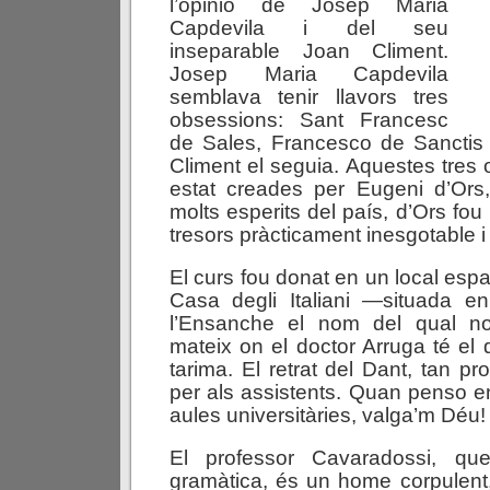
l’opinió de Josep Maria
Capdevila i del seu
inseparable Joan Climent.
Josep Maria Capdevila
semblava tenir llavors tres
obsessions: Sant Francesc
de Sales, Francesco de Sanctis 
Climent el seguia. Aquestes tres
estat creades per Eugeni d’Ors,
molts esperits del país, d’Ors fo
tresors pràcticament inesgotable i d
El curs fou donat en un local espai
Casa degli Italiani —situada 
l’Ensanche el nom del qual no
mateix on el doctor Arruga té el
tarima. El retrat del Dant, tan pro
per als assistents. Quan penso e
aules universitàries, valga’m Déu!
El professor Cavaradossi, qu
gramàtica, és un home corpulent, 