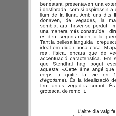
benestant, presentaven una exteri
i desfibrada, com si aspiressin a 
llum de la lluna. Amb uns dits ll
donaven, de vegades, la man
sembla, ara, haver-se perdut i 
una manera més construïda i dir
es deu, segons diuen, a la guer
Tant la bellesa lànguida i crepusc
ideal em diuen poca cosa. M’apa
real, física, encara que de v
accentuació característica. Em 
que Stendhal hagi pogut esc
aquesta: «Cette âme angélique
corps a quitté la vie en 
d’égotisme
). És la idealització 
féu tantes vegades cornut. És
grotesca, de remollit.
L’altre dia vaig fe