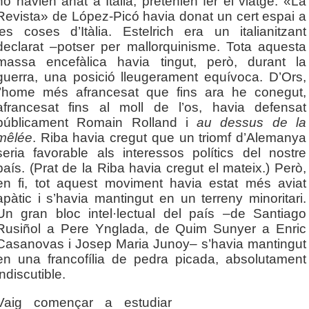
no havien anat a Itàlia, pretenien fer el viatge. «La
Revista» de López-Picó havia donat un cert espai a
les coses d’Itàlia. Estelrich era un italianitzant
declarat –potser per mallorquinisme. Tota aquesta
massa encefàlica havia tingut, però, durant la
guerra, una posició lleugerament equívoca. D’Ors,
l’home més afrancesat que fins ara he conegut,
afrancesat fins al moll de l’os, havia defensat
públicament Romain Rolland i
au dessus de la
mêlée
. Riba havia cregut que un triomf d’Alemanya
seria favorable als interessos polítics del nostre
país. (Prat de la Riba havia cregut el mateix.) Però,
en fi, tot aquest moviment havia estat més aviat
apàtic i s’havia mantingut en un terreny minoritari.
Un gran bloc intel·lectual del país –de Santiago
Rusiñol a Pere Ynglada, de Quim Sunyer a Enric
Casanovas i Josep Maria Junoy– s’havia mantingut
en una francofília de pedra picada, absolutament
indiscutible.
Vaig començar a estudiar