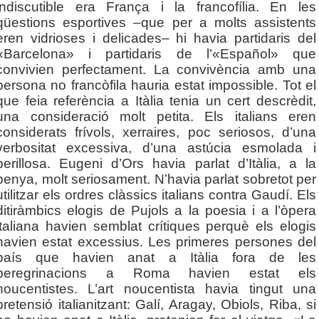
indiscutible era França i la francofília. En les
qüestions esportives –que per a molts assistents
eren vidrioses i delicades– hi havia partidaris del
«Barcelona» i partidaris de l’«Español» que
convivien perfectament. La convivència amb una
persona no francòfila hauria estat impossible. Tot el
que feia referència a Itàlia tenia un cert descrèdit,
una consideració molt petita. Els italians eren
considerats frívols, xerraires, poc seriosos, d’una
verbositat excessiva, d’una astúcia esmolada i
perillosa. Eugeni d’Ors havia parlat d’Itàlia, a la
penya, molt seriosament. N’havia parlat sobretot per
utilitzar els ordres clàssics italians contra Gaudí. Els
ditiràmbics elogis de Pujols a la poesia i a l’òpera
italiana havien semblat crítiques perquè els elogis
havien estat excessius. Les primeres persones del
país que havien anat a Itàlia fora de les
peregrinacions a Roma havien estat els
noucentistes. L’art noucentista havia tingut una
pretensió italianitzant: Galí, Aragay, Obiols, Riba, si