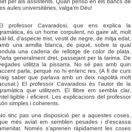
net per als assistents. Quan penso en els bancs de
les aules universitàries, valga’m Déu!
El professor Cavaradosi, que ens explica la
gramàtica, és un home corpulent, no gaire alt, molt
pàl·lid, d’aspecte trist, vestit de negre, de mitja edat,
amb una armilla blanca, de piqué, sobre la qual
ondula una cadena de rellotge de color de plata.
Parla generalment dret, passejant per la tarima. De
vegades utilitza la pissarra. No sé pas amb quin
accent parla, perquè no hi entenc res. (A fi de curs
vaig saber que parlava amb un deix napolità molt
acusat.) El professor Cavaradosi és l’autor de la
gramàtica que utilitzem. El llibre em sembla clar,
intel·ligible i eficient. Les explicacions del professor
són simples i coherents.
No tinc pas una disposició per a aquestes coses,
que més aviat em semblen pesades i d’escassa
amenitat. Només s’aprenen ràpidament les coses