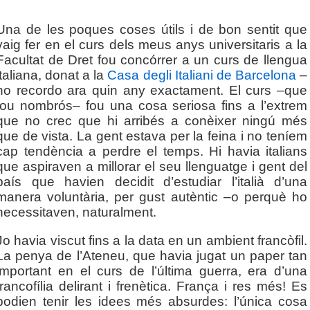
Una de les poques coses útils i de bon sentit que
vaig fer en el curs dels meus anys universitaris a la
Facultat de Dret fou concórrer a un curs de llengua
italiana, donat a la
Casa degli Italiani de Barcelona
–
no recordo ara quin any exactament. El curs –que
fou nombrós– fou una cosa seriosa fins a l’extrem
que no crec que hi arribés a conèixer ningú més
que de vista. La gent estava per la feina i no teníem
cap tendència a perdre el temps. Hi havia italians
que aspiraven a millorar el seu llenguatge i gent del
país que havien decidit d’estudiar l’italià d’una
manera voluntària, per gust autèntic –o perquè ho
necessitaven, naturalment.
Jo havia viscut fins a la data en un ambient francòfil.
La penya de l’Ateneu, que havia jugat un paper tan
important en el curs de l’última guerra, era d’una
francofília delirant i frenètica. França i res més! Es
podien tenir les idees més absurdes: l’única cosa