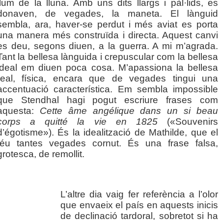
llum de la lluna. Amb uns dits llargs i pàl·lids, es
donaven, de vegades, la maneta. El lànguid
sembla, ara, haver-se perdut i més aviat es porta
una manera més construïda i directa. Aquest canvi
es deu, segons diuen, a la guerra. A mi m’agrada.
Tant la bellesa lànguida i crepuscular com la bellesa
ideal em diuen poca cosa. M’apassiona la bellesa
real, física, encara que de vegades tingui una
accentuació característica. Em sembla impossible
que Stendhal hagi pogut escriure frases com
aquesta:
Cette âme angélique dans un si beau
corps a quitté la vie en 1825
(«Souvenirs
d’égotisme»). És la idealització de Mathilde, que el
féu tantes vegades cornut. És una frase falsa,
grotesca, de remollit.
L’altre dia vaig fer referència a l’olor
que envaeix el país en aquests inicis
de declinació tardoral, sobretot si ha