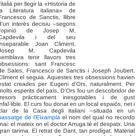
l’italià per llegir la «Historia de
la Literatura italiana» de
Francesco de Sanctis, llibre
d’un interès decisiu –segons
l’opinió de Josep M.
Capdevila i del seu
inseparable Joan Climent.
Josep M. Capdevila
semblava tenir llavors tres
obsessions: sant Francesc
de Sales, Francesco de Sanctis i Joseph Joubert.
Climent el seguia. Aquestes tres obsessions havien
estat creades per Eugeni d’Ors, naturalment. Per
molts esperits del país, D’Ors fou un descobridor de
tresors pràcticament inesgotables i de gust
infal·lible. El curs fou donat en un local espaiós, net i
clar de la Casa degli Italiani –situada en un
passatge de l’Eixampla
el nom del qual no recordo
mai: el mateix on el doctor Arruga té el despatx. Una
gran tarima. El retrat de Dant, tan prodigat. Material