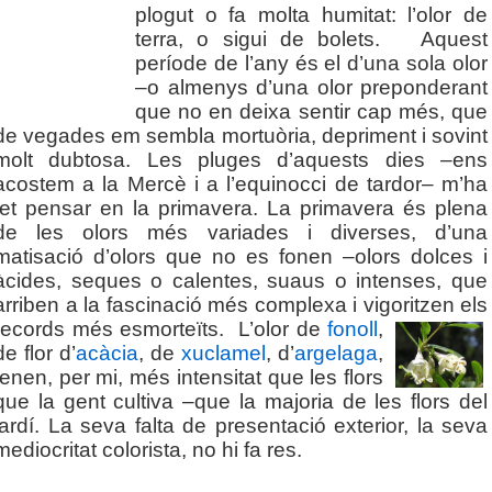
plogut o fa molta humitat: l’olor de
terra, o sigui de bolets. Aquest
període de l’any és el d’una sola olor
–o almenys d’una olor preponderant
que no en deixa sentir cap més, que
de vegades em sembla mortuòria, depriment i sovint
molt dubtosa. Les pluges d’aquests dies –ens
acostem a la Mercè i a l’equinocci de tardor– m’ha
fet pensar en la primavera. La primavera és plena
de les olors més variades i diverses, d’una
matisació d’olors que no es fonen –olors dolces i
àcides, seques o calentes, suaus o intenses, que
arriben a la fascinació més complexa i vigoritzen els
records més esmorteïts.
L’olor de
fonoll
,
de flor d’
acàcia
, de
xuclamel
, d’
argelaga
,
tenen, per mi, més intensitat que les flors
que la gent cultiva –que la majoria de les flors del
jardí. La seva falta de presentació exterior, la seva
mediocritat colorista, no hi fa res.
.