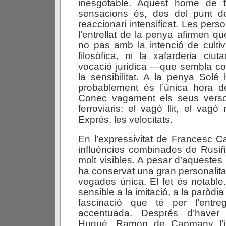
inesgotable. Aquest home de t
sensacions és, des del punt de 
reaccionari intensificat. Les per
l’entrellat de la penya afirmen qu
no pas amb la intenció de cultiv
filosòfica, ni la xafarderia ciu
vocació jurídica —que sembla co
la sensibilitat. A la penya Sol
probablement és l’única hora d
Conec vagament els seus vers
ferroviaris: el vagó llit, el vagó 
Exprés, les velocitats.
En l’expressivitat de Francesc C
influències combinades de Rusiñ
molt visibles. A pesar d’aqueste
ha conservat una gran personalita
vegades única. El fet és notable.
sensible a la imitació, a la paròdi
fascinació que té per l’entre
accentuada. Després d’haver
Hugué, Ramon de Capmany l’i