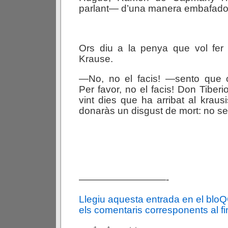
parlant— d’una manera embafador
Ors diu a la penya que vol fe
Krause.
—No, no el facis! —sento que 
Per favor, no el facis! Don Tiberi
vint dies que ha arribat al krausis
donaràs un disgust de mort: no s
—————————-
Llegiu aquesta entrada en el blo
els comentaris corresponents al fin