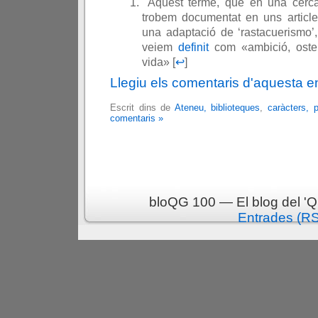
Aquest terme, que en una cerca
trobem documentat en uns articl
una adaptació de ‘rastacuerismo’
veiem
definit
com «ambició, osten
vida» [
↩
]
Llegiu els comentaris d'aquesta e
Escrit dins de
Ateneu, biblioteques
,
caràcters, 
comentaris »
bloQG 100 — El blog del 'Q
Entrades (R