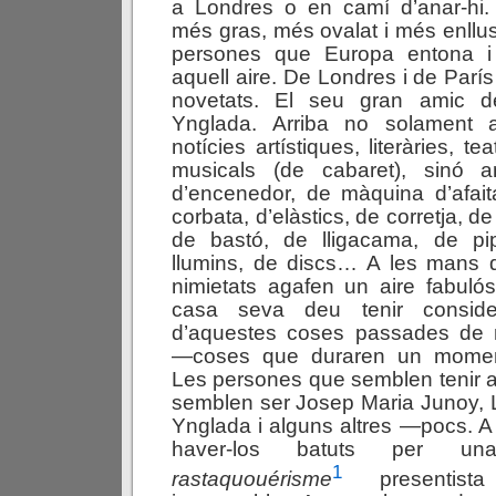
a Londres o en camí d’anar-hi
més gras, més ovalat i més enllus
persones que Europa entona i 
aquell aire. De Londres i de París
novetats. El seu gran amic 
Ynglada. Arriba no solament 
notícies artístiques, literàries, tea
musicals (de cabaret), sinó a
d’encenedor, de màquina d’afaita
corbata, d’elàstics, de corretja, de
de bastó, de lligacama, de pi
llumins, de discs… A les mans 
nimietats agafen un aire fabulós 
casa seva deu tenir consider
d’aquestes
coses passades de
—coses que duraren un moment
Les persones que semblen tenir am
semblen ser Josep Maria Junoy, L
Ynglada i alguns altres —pocs. A 
haver-los batuts per u
1
rastaquouérisme
presentista 