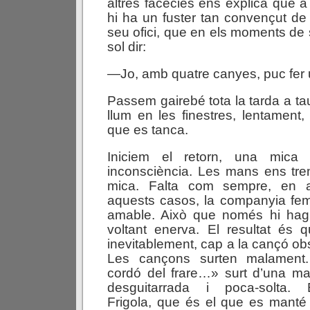
altres facècies ens explica que a
hi ha un fuster tan convençut de 
seu ofici, que en els moments de si
sol dir:
—Jo, amb quatre canyes, puc fer u
Passem gairebé tota la tarda a tau
llum en les finestres, lentament
que es tanca.
Iniciem el retorn, una mica
inconsciència. Les mans ens tre
mica. Falta com sempre, en 
aquests casos, la companyia fem
amable. Això que només hi hag
voltant enerva. El resultat és 
inevitablement, cap a la cançó obsc
Les cançons surten malament.
cordó del frare…» surt d’una m
desguitarrada i poca-solta. E
Frigola, que és el que es mant