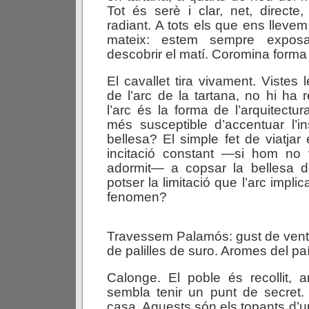
Tot és serè i clar, net, directe, 
radiant. A tots els que ens lleve
mateix: estem sempre exposa
descobrir el matí. Coromina forma 
El cavallet tira vivament. Vistes
de l’arc de la tartana, no hi ha 
l’arc és la forma de l’arquite
més susceptible d’accentuar l’i
bellesa? El simple fet de viatjar
incitació constant —si hom no
adormit— a copsar la bellesa 
potser la limitació que l’arc implic
fenomen?
Travessem Palamós: gust de vent
de palilles de suro. Aromes del pa
Calonge. El poble és recollit, a
sembla tenir un punt de secret.
casa. Aquests són els topants d’u