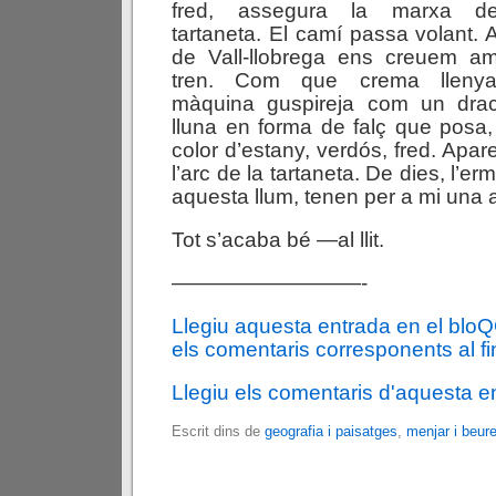
fred, assegura la marxa d
tartaneta. El camí passa volant. A
de Vall-llobrega ens creuem a
tren. Com que crema llenya
màquina guspireja com un drac
lluna en forma de falç que posa, 
color d’estany, verdós, fred. Apare
l’arc de la tartaneta. De dies, l’erm
aquesta llum, tenen per a mi una a
Tot s’acaba bé —al llit.
—————————-
Llegiu aquesta entrada en el blo
els comentaris corresponents al fin
Llegiu els comentaris d'aquesta e
Escrit dins de
geografia i paisatges
,
menjar i beur