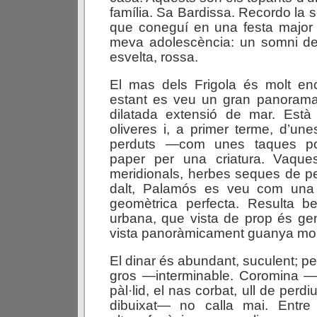
família. Sa Bardissa. Recordo la 
que coneguí en una festa major
meva adolescència: un somni de 
esvelta, rossa.
El mas dels Frigola és molt enc
estant es veu un gran panorama 
dilatada extensió de mar. Està 
oliveres i, a primer terme, d’une
perduts —com unes taques p
paper per una criatura. Vaque
meridionals, herbes seques de pe
dalt, Palamós es veu com una 
geomètrica perfecta. Resulta be
urbana, que vista de prop és gen
vista panoràmicament guanya mol
El dinar és abundant, suculent; p
gros —interminable.
Coromina —e
pàl·lid, el nas corbat, ull de perdiu,
dibuixat— no calla mai. Entre