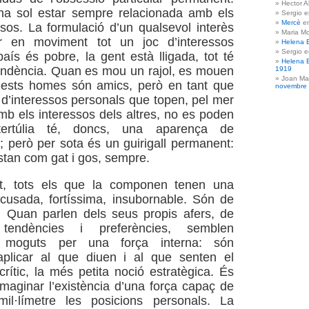
Hector A
na sol estar sempre relacionada amb els
Sergio 
Mercè
e
ssos. La formulació d’un qualsevol interès
Maria Mo
r en moviment tot un joc d’interessos
Helena 
Sergio 
país és pobre, la gent està lligada, tot té
Helena 
endència. Quan es mou un rajol, es mouen
1919
Joan Ma
quests homes són amics, però en tant que
novembre
d’interessos personals que topen, pel mer
 amb els interessos dels altres, no es poden
ertúlia té, doncs, una aparença de
t; però per sota és un guirigall permanent:
estan com gat i gos, sempre.
rt, tots els que la componen tenen una
acusada, fortíssima, insubornable. Són de
. Quan parlen dels seus propis afers, de
tendències i preferències, semblen
 moguts per una força interna: són
aplicar al que diuen i al que senten el
crític, la més petita noció estratègica. És
imaginar l’existència d’una força capaç de
mil·límetre les posicions personals. La