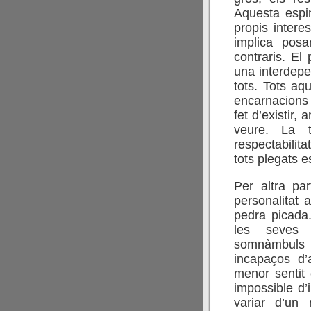
Aquesta espi
propis intere
implica posa
contraris. El 
una interdep
tots. Tots a
encarnacions 
fet d’existir,
veure. La t
respectabilita
tots plegats 
Per altra pa
personalitat 
pedra picada
les seves 
somnàmbuls
incapaços d’
menor sentit 
impossible d’
variar d’un 