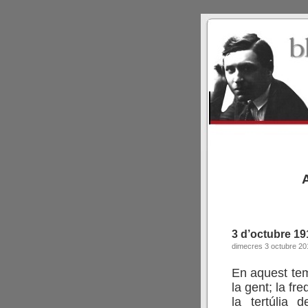
3 d’octubre 19
dimecres 3 octubre 20
.
En aquest temp
la gent; la fr
la tertúlia 