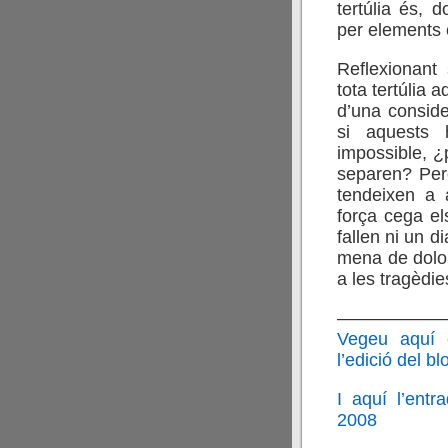
tertúlia és, 
per elements
Reflexionant
tota tertúlia 
d’una conside
si aquests 
impossible, ¿
separen? Però
tendeixen a 
força cega el
fallen ni un d
mena de dolor
a les tragèdie
——————
Vegeu aquí 
l’edició del 
I aquí l’entr
2008