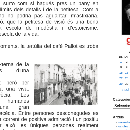
n surto com si hagués pres un bany en
límits dels detalls i de la petitesa. Com a
no ho podria pas aguantar, m’asfixiaria.
ò, que la petitesa de visió és una bona
 escola de modèstia i d’estoïcisme,
scola de la vida.
ments, la tertúlia del cafè Pallot es troba
Dl.
Dt.
1
2
xterna de la
8
9
és d’una
15
16
22
23
at; però per
29
30
a una viva,
« set
cècia. Les
Categorie
s humanes
 una gran
 facècia. Entre persones desconegudes es
Arxius
n corrent de positiva admiració i un positiu
novembr
er això les úniques persones realment
octubre