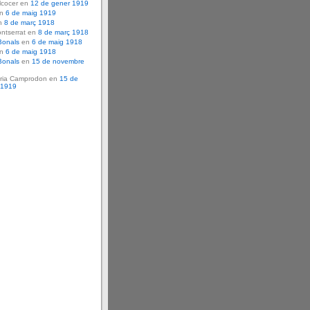
lcocer en
12 de gener 1919
en
6 de maig 1919
n
8 de març 1918
ntserrat en
8 de març 1918
Bonals
en
6 de maig 1918
en
6 de maig 1918
Bonals
en
15 de novembre
ria Camprodon en
15 de
 1919