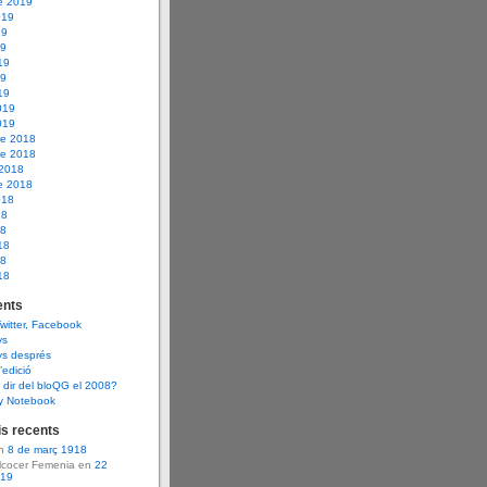
e 2019
019
19
19
19
19
19
019
019
e 2018
e 2018
 2018
e 2018
018
18
18
18
18
18
nts
Twitter, Facebook
ys
ys després
d’edició
dir del bloQG el 2008?
y Notebook
s recents
en
8 de març 1918
Alcocer Femenia en
22
919