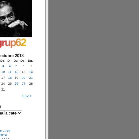
octubre 2018
Dc.
Dj.
Dv.
Ds.
Dg.
3
4
5
6
7
10
11
12
13
14
17
18
19
20
21
24
25
26
27
28
31
nov »
s
e 2019
 2019