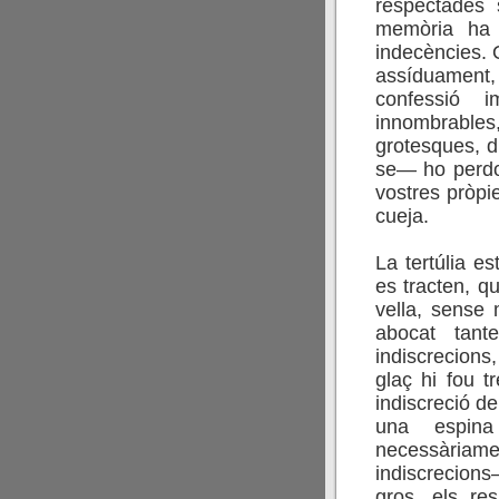
respectades
memòria ha 
indecències. 
assíduament,
confessió i
innombrables
grotesques, d
se— ho perdo
vostres pròpi
cueja.
.
La tertúlia e
es tracten, q
vella, sense 
abocat tant
indiscrecions,
glaç hi fou t
indiscreció d
una espina
necessàriam
indiscrecions
gros, els res