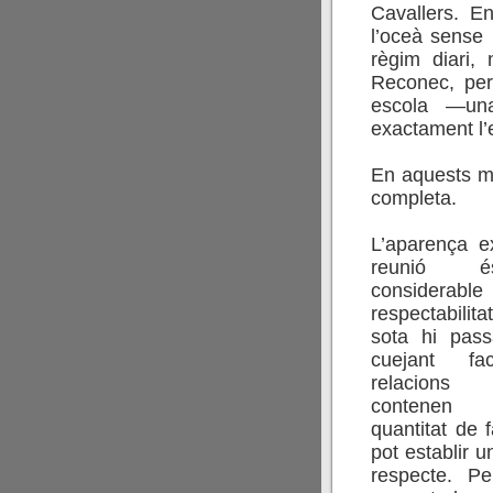
Cavallers. E
l’oceà sense 
règim diari, 
Reconec, per
escola —una
exactament l’e
.
En aquests mo
completa.
.
L’aparença e
reunió 
considerable
respectabilit
sota hi pass
cuejant fa
relacion
contenen
quantitat de
pot establir u
respecte. P