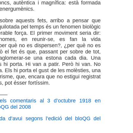
doncs, autèntica i magnífica: està formada
 energumènics.
 sobre aquests fets, arribo a pensar que
aquilotada pel temps és un fenomen biològic
rable força. El primer moviment seria dir:
homes, en reunir-se, es fan la vida
per què no es dispersen?, ¿per què no es
 el fet és que, passant per sobre de tot,
aglomerar-se una estona cada dia. Una
s hi porta. Hi van a patir. Però hi van. No
ia. Els hi porta el gust de les molèsties, una
isme, que, encara que no estigui registrat
s, pot ésser fortíssim.
—–
els comentaris al 3 d’octubre 1918 en
bloQG del 2008
ada d’avui segons l’edició del bloQG del