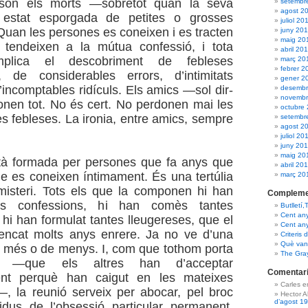
 són els morts —sobretot quan la seva
setembr
agost 2
estat esporgada de petites o grosses
juliol 20
Quan les persones es coneixen i es tracten
juny 20
maig 20
 tendeixen a la mútua confessió, i tota
abril 20
mplica el descobriment de febleses
març 20
febrer 2
, de considerables errors, d’intimitats
gener 2
’incomptables ridículs. Els amics —sol dir-
desembr
novembr
nen tot. No és cert. No perdonen mai les
octubre
es febleses. La ironia, entre amics, sempre
setembr
agost 2
juliol 20
juny 20
maig 20
stà formada per persones que fa anys que
abril 20
ue es coneixen íntimament. És una tertúlia
març 20
misteri. Tots els que la componen hi han
Compleme
es confessions, hi han comès tantes
Butlletí,
Cent an
 hi han formulat tantes lleugereses, que el
Cent an
rencat molts anys enrere. Ja no ve d’una
Criteris 
Què van 
e més o de menys. I, com que tothom porta
The Gra
 —que els altres han d’acceptar
Comentari
ent perquè han caigut en les mateixes
Carles 
—, la reunió serveix per abocar, pel broc
Hector 
d’agost 1
idus de l’obsessió particular permanent.