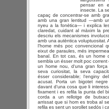
pensar en el
insecte. La 
capaç de concentrar-se amb gran
amb una gran lentitud —amb u
nyeu a la fonètica— i explica l
claredat, cuidant al màxim la pre
descriu els mecanismes involucr
amb una autèntica voluptuositat. 
l’home més poc convencional q
eixut de paraules, més impermea
banal. En tot cas, és un home
sembla un ésser molt poc corrent 
un home nou, d’una gran força f
seva curiositat, la seva capaci
ésser considerable; l’enginy de
acusat. Porta un bigotet negr
davant d’una cosa que li interes
fixament i es refila la punta del 
corda a un rellotge de butxac
arrissat que si hom es troba al s
refila es sent un sorollet sedós i c