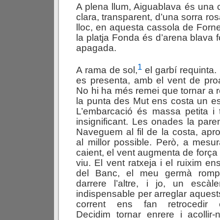
A plena llum, Aiguablava és una 
clara, transparent, d’una sorra ro
lloc, en aquesta cassola de Fornel
la platja Fonda és d’arena blava 
apagada.
1
A rama de sol,
el garbí requinta. 
es presenta, amb el vent de proa,
No hi ha més remei que tornar a
la punta des Mut ens costa un es
L’embarcació és massa petita i
insignificant. Les onades la pa
Naveguem al fil de la costa, apro
al millor possible. Però, a mesu
caient, el vent augmenta de força 
viu. El vent ratxeja i el ruixim en
del Banc, el meu germà romp
darrere l’altre, i jo, un esc
indispensable per arreglar aquests 
corrent ens fan retrocedir c
Decidim tornar enrere i acollir-n