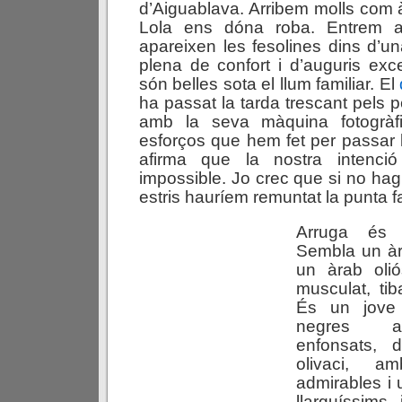
d’Aiguablava. Arribem molls com
Lola ens dóna roba. Entrem 
apareixen les fesolines dins d’u
plena de confort i d’auguris exce
són belles sota el llum familiar. El
ha passat la tarda trescant pels 
amb la seva màquina fotogràfi
esforços que hem fet per passar 
afirma que la nostra intenció
impossible. Jo crec que si no ha
estris hauríem remuntat la punta fa
Arruga és 
Sembla un à
un àrab olió
musculat, tiba
És un jove 
negres arr
enfonsats, 
olivaci, 
admirables i
llarguíssims