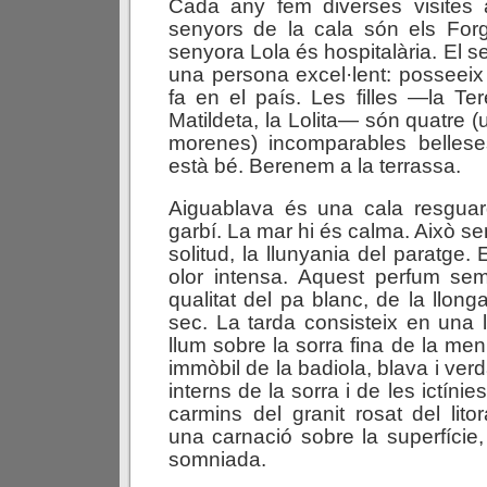
Cada any fem diverses visites 
senyors de la cala són els For
senyora Lola és hospitalària. El 
una persona excel·lent: posseeix 
fa en el país. Les filles —la Tere
Matildeta, la Lolita— són quatre (
morenes) incomparables belleses
està bé. Berenem a la terrassa.
Aiguablava és una cala resgua
garbí. La mar hi és calma. Això s
solitud, la llunyania del paratge. 
olor intensa. Aquest perfum se
qualitat del pa blanc, de la llonga
sec. La tarda consisteix en una 
llum sobre la sorra fina de la men
immòbil de la badiola, blava i ver
interns de la sorra i de les ictínies
carmins del granit rosat del lito
una carnació sobre la superfície
somniada.