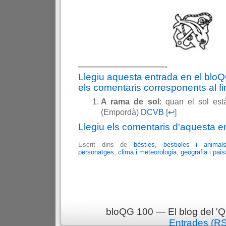
—————————-
Llegiu aquesta entrada en el blo
els comentaris corresponents al fin
A rama de sol
: quan el sol es
(Empordà)
DCVB
[
↩
]
Llegiu els comentaris d'aquesta e
Escrit dins de
bèsties, bestioles i animal
personatges
,
clima i meteorologia
,
geografia i pai
bloQG 100 — El blog del 'Q
Entrades (R