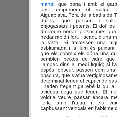
martell
que porta i amb el garb
petit emprenem el viatge 
Aiguablava. Fora de la badia de T
dofins, que passen i salte
enjogassats i potents. El dofí és
de veure nedar: potser més que 
nedar ràpid i fort, lliscant, d’una
la vista. Si travessen una ai
esblaimada i la llum és puixant, 
que els cobreix els dóna una qual
semblen peixos de vidre qu
llampec dins el medi líquid; si l
espès, obscur, passen com una 
obscura, que s’afua vertiginosa
determinat tenen el caprici de pas
i neden fregant gairebé la quilla,
avidesa cega que tenen. El me
voldria veure passar encara mé
l’orla amb l’arjau i els ve
capbussant verticals en l’abisme d