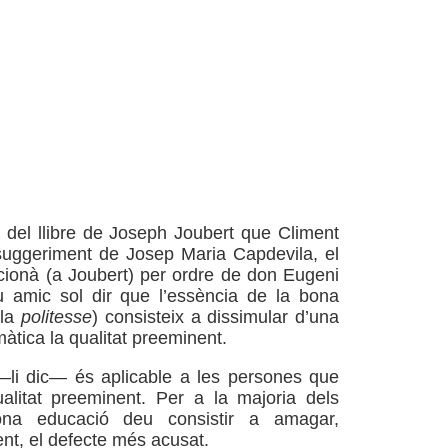
a del llibre de Joseph Joubert que Climent
 suggeriment de Josep Maria Capdevila, el
ccionà (a Joubert) per ordre de don Eugeni
u amic sol dir que l’essència de la bona
 la
politesse
) consisteix a dissimular d’una
àtica la qualitat preeminent.
li dic— és aplicable a les persones que
alitat preeminent. Per a la majoria dels
bona educació deu consistir a amagar,
nt, el defecte més acusat.