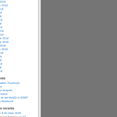
 2019
e 2019
019
19
19
19
19
19
019
019
e 2018
e 2018
 2018
e 2018
018
18
18
18
18
18
nts
Twitter, Facebook
ys
ys després
d’edició
dir del bloQG el 2008?
y Notebook
s recents
en
8 de març 1918
Alcocer Femenia en
22