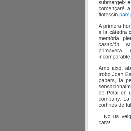
submergeix en
començaré a p
flotessin
pamp
A primera hor
a la càtedra 
memòria pl
casación
. M
primavera 
incomparable
Amb això, aba
trobo Joan Es
papers, la pel
sensacionalme
de Pelai en 
company. La 
cortines de tu
—No us veig
cara!