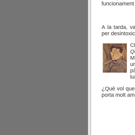
funcionament
A la tarda, v
per desintoxi
C
Q
M
u
p
l
¿Què vol que 
porta molt am