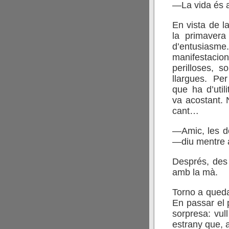
—La vida és a
En vista de l
la primaver
d’entusi
manifestac
perilloses, s
llargues. Per
que ha d’util
va acostant. 
cant…
—Amic, les d
—diu mentre al
Després, des 
amb la mà.
Torno a qued
En passar el p
sorpresa: vul
estrany que, 