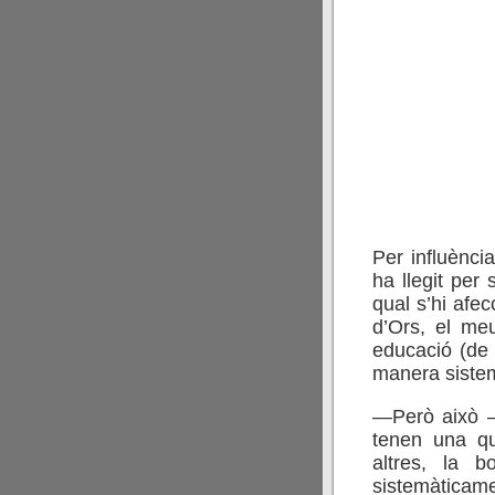
Per influènci
ha llegit per
qual s’hi afe
d’Ors, el me
educació (de
manera sistem
—Però això —
tenen una qu
altres, la 
sistemàticame