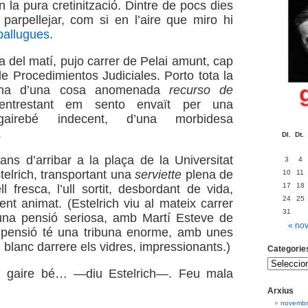
 la pura cretinització. Dintre de pocs dies
arpellejar, com si en l’aire que miro hi
allugues
.
a del matí, pujo carrer de Pelai amunt, cap
de Procedimientos Judiciales. Porto tota la
ena d’una cosa anomenada
recurso de
entrestant em sento envaït per una
gairebé indecent, d’una morbidesa
.
Dl.
Dt.
ns d’arribar a la plaça de la Universitat
3
4
telrich, transportant una
serviette
plena de
10
11
17
18
l fresca, l’ull sortit, desbordant de vida,
24
25
nt animat. (Estelrich viu al mateix carrer
31
una pensió seriosa, amb Martí Esteve de
« no
pensió té una tribuna enorme, amb unes
l blanc darrere els vidres, impressionants.)
Categorie
 gaire bé… —diu Estelrich—. Feu mala
Arxius
novembr