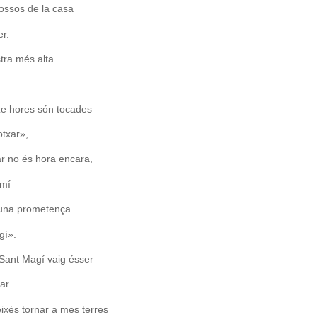
ossos de la casa
er.
stra més alta
ze hores són tocades
otxar»,
r no és hora encara,
amí
 una prometença
gí».
Sant Magí vaig ésser
car
ixés tornar a mes terres