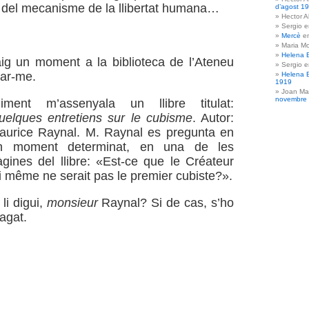
 del mecanisme de la llibertat humana…
d’agost 1
Hector A
Sergio 
Mercè
e
Maria Mo
Helena 
aig un moment a la biblioteca de l’Ateneu
Sergio 
car-me.
Helena 
1919
Joan Ma
novembre
liment m’assenyala un llibre titulat:
uelques entretiens sur le cubisme
. Autor:
aurice Raynal. M. Raynal es pregunta en
n moment determinat, en una de les
àgines del llibre: «Est-ce que le Créateur
ui même ne serait pas le premier cubiste?».
li digui,
monsieur
Raynal? Si de cas, s’ho
agat.