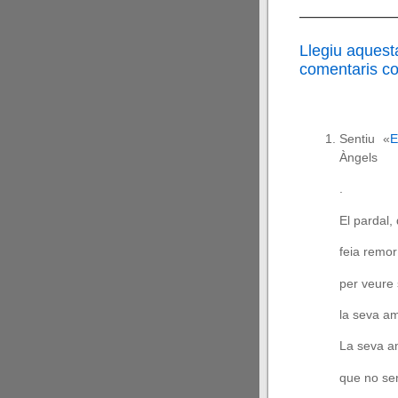
——————
Llegiu aquest
comentaris cor
Sentiu «
E
Àngels
.
El pardal,
feia remor
per veure 
la seva am
La seva a
que no sen