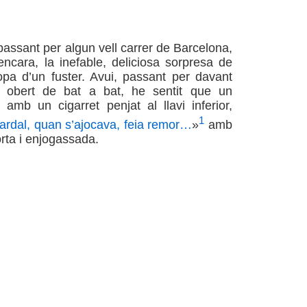
assant per algun vell carrer de Barcelona,
 encara, la inefable, deliciosa sorpresa de
lopa d’un fuster. Avui, passant per davant
l obert de bat a bat, he sentit que un
amb un cigarret penjat al llavi inferior,
1
pardal, quan s’ajocava, feia remor…
»
amb
ta i enjogassada.