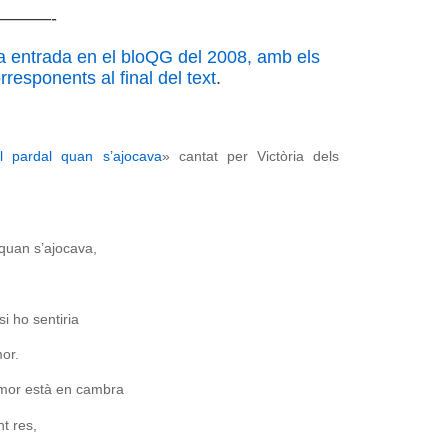
———-
a entrada en el bloQG del 2008, amb els
responents al final del text
.
l pardal quan s’ajocava
» cantat per Victòria dels
 quan s’ajocava,
si ho sentiria
or.
mor està en cambra
t res,