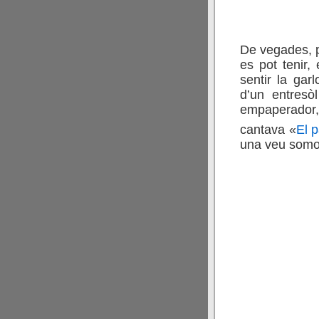
De vegades, p
es pot tenir,
sentir la gar
d’un entresò
empaperador, 
cantava «
El 
una veu somor