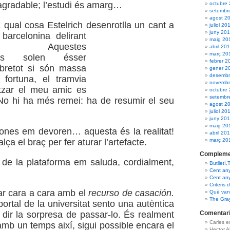
gradable; l’estudi és amarg…
octubre
setembr
agost 2
a qual cosa Estelrich desenrotlla un cant a
juliol 20
juny 20
a
barcelonina delirant
maig 20
asme. Aquestes
abril 20
març 20
ions solen ésser
febrer 2
obretot si són massa
gener 2
desembr
 fortuna, el tramvia
novembr
itzar el meu amic es
octubre
setembr
No hi ha més remei: ha de resumir el seu
agost 2
juliol 20
juny 20
maig 20
ones em devoren… aquesta és la realitat!
abril 20
març 20
ça el braç per fer aturar l’artefacte.
Compleme
de la plataforma em saluda, cordialment,
Butlletí,
Cent an
Cent an
Criteris 
ar cara a cara amb el
recurso de casación.
Què van 
The Gra
ortal de la universitat sento una autèntica
Comentari
l dir la sorpresa de passar-lo. És realment
Carles 
amb un temps així, sigui possible encara el
Hector 