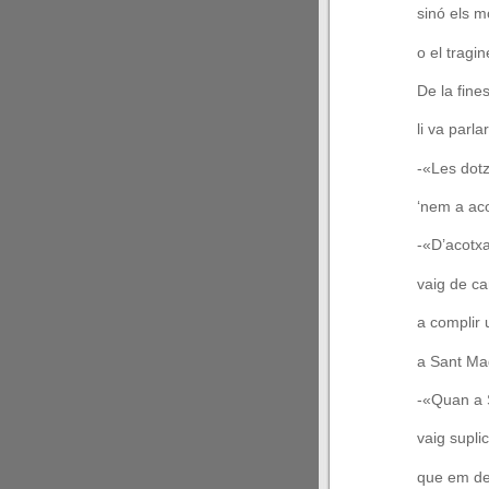
sinó els m
o el tragin
De la fine
li va parlar
-«Les dot
‘nem a ac
-«D’acotxa
vaig de c
a complir
a Sant Ma
-«Quan a 
vaig supli
que em de