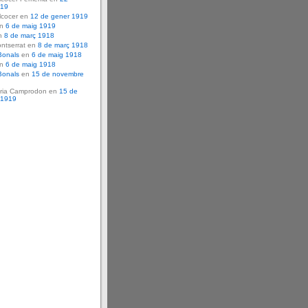
919
lcocer en
12 de gener 1919
en
6 de maig 1919
n
8 de març 1918
ntserrat en
8 de març 1918
Bonals
en
6 de maig 1918
en
6 de maig 1918
Bonals
en
15 de novembre
ria Camprodon en
15 de
 1919