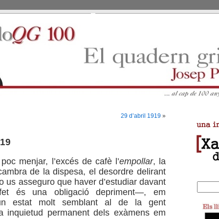
29 d’abril 1919
»
919
 poc menjar, l’excés de cafè l’
empollar
, la
 cambra de la dispesa, el desordre delirant
o us asseguro que haver d’estudiar davant
esfet és una obligació depriment—, em
un estat molt semblant al de la gent
La inquietud permanent dels exàmens em