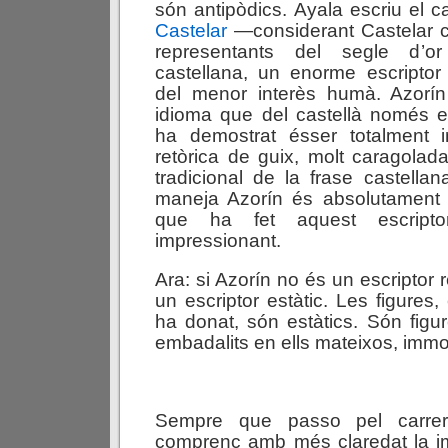
són antipòdics. Ayala escriu el c
Castelar
—considerant Castelar c
representants del segle d’o
castellana, un enorme escriptor
del menor interès humà. Azorín
idioma que del castellà només e
ha demostrat ésser totalment 
retòrica de guix, molt caragolada
tradicional de la frase castella
maneja Azorín és absolutament p
que ha fet aquest escriptor
impressionant.
Ara: si Azorín no és un escriptor r
un escriptor estàtic. Les figures
ha donat, són estàtics. Són figu
embadalits en ells mateixos, immob
Sempre que passo pel carrer
comprenc amb més claredat la im