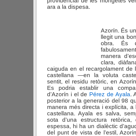
providencial de les mongetes 
ara a la dispesa.
Azorín. És un
llegit una bo
obra. És de
fabulosament
manera d’esc
clara, diàfa
caiguda en el recargolament de la
castellana —en la voluta cast
sentit, el residu retòric, en Azorí
Es podria establir una compara
d’Azorín i el de
Pérez de Ayala
. 
posterior a la generació del 98 q
manera més directa i explícita, a l
castellana. Ayala es salva, sem
sota d’una estructura retòrica
espessa, hi ha un dialèctic d’a
del punt de vista de l’estil, Azor