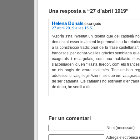
Una resposta a “27 d’abril 1919”
Helena Bonals
escrigué:
27 abril 2019 a les 15.51
“Azorín s’ha inventat un idioma que del castellà n
demostrat ésser totalment impermeable a la retòric
a la construcció tradicional de la frase castellana”
francesos, per donar-vos les gràcies semblaria que
exagerats i recargolats, com una habitació d’es
s’acomiaden diuen “Hasta luego”, com els frances
no els hagis de veure mai més. Tinc un bon re
adolescent i vaig llegir Azorín, sé que em va agradar 
de ser catalana. Els catalans no estimem d’entrada
de debò, he sentit a dir.
Fer un comentari
Nom (necessari)
Adreça electrònica (