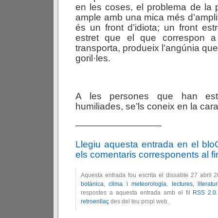
en les coses, el problema de la p
ample amb una mica més d’ampli
és un front d’idiota; un front es
estret que el que correspon a
transporta, produeix l’angúnia que 
goril·les.
A les persones que han est
humiliades, se’ls coneix en la cara
—————————-
Llegiu aquesta entrada en el bl
els comentaris corresponents al fin
Aquesta entrada fou escrita el dissabte 27 abril 
botànica
,
clima i meteorologia
,
lectures, literatu
respostes a aquesta entrada amb el fil
RSS 2.0
retroenllaç
des del teu propi web.