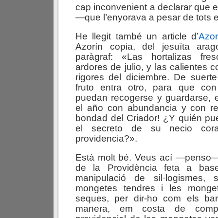
cap inconvenient a declarar que 
—que l’enyorava a pesar de tots 
He llegit també un article d’
Azo
Azorín copia, del jesuïta ara
paràgraf: «Las hortalizas fre
ardores de julio, y las calientes c
rigores del diciembre. De suer
fruto entra otro, para que co
puedan recogerse y guardarse, e
el año con abundancia y con re
bondad del Criador! ¿Y quién pu
el secreto de su necio cora
providencia?».
Està molt bé. Veus ací —penso
de la Providència feta a ba
manipulació de sil·logismes, si
mongetes tendres i les mong
seques, per dir-ho com els bar
manera, em costa de compre