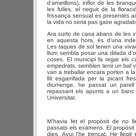
d’ametllons), inflor de les branqu
les fulles, el neguit de la floraci
frissança sensual es presentés així
la vida no seria pas gaire agradab
Ara surto de casa abans de les vui
en aquesta hora, és d’una indesc
Les taques de sol tenen una vivac
llum sembla posar una ditada d’ol
coses. El municipi fa regar els car
empedrats, semblen tenir un baf v
van a treballar encara porten a la 
llit esgarrifada per la picant fre
diumenge, he passat un parell
repassant els apunts a un banc 
Universitat.
M’havia fet el propòsit de no lle
passats els exàmens. El propòsit
dies. Avui l’he trencat. He llegit