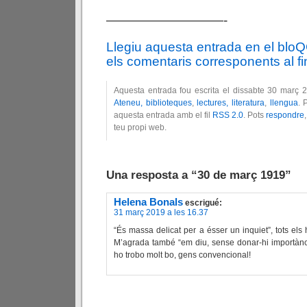
—————————-
Llegiu aquesta entrada en el blo
els comentaris corresponents al fin
Aquesta entrada fou escrita el dissabte 30 març 
Ateneu, biblioteques
,
lectures, literatura
,
llengua
. 
aquesta entrada amb el fil
RSS 2.0
. Pots
respondre
teu propi web.
Una resposta a “30 de març 1919”
Helena Bonals
escrigué:
31 març 2019 a les 16.37
“És massa delicat per a ésser un inquiet”, tots els
M’agrada també “em diu, sense donar-hi importànc
ho trobo molt bo, gens convencional!