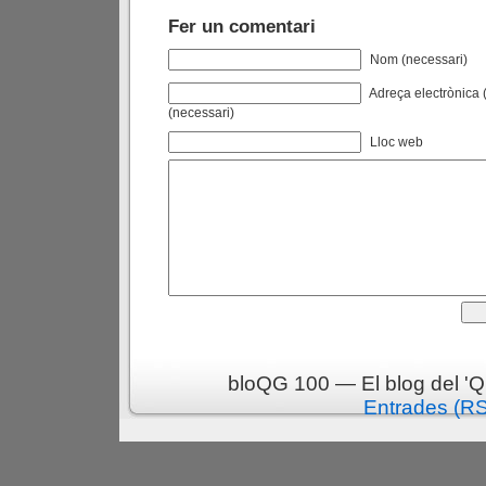
Fer un comentari
Nom (necessari)
Adreça electrònica (
(necessari)
Lloc web
bloQG 100 — El blog del 'Q
Entrades (R