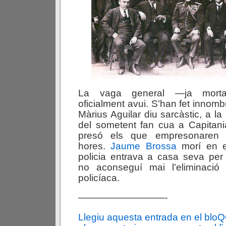
La vaga general —ja mort
oficialment avui. S’han fet innom
Màrius Aguilar diu sarcàstic, a la 
del sometent fan cua a Capitani
presó els que empresonaren 
hores.
Jaume Brossa
morí en e
policia entrava a casa seva per 
no aconseguí mai l’eliminació
policíaca.
—————————-
Llegiu aquesta entrada en el blo