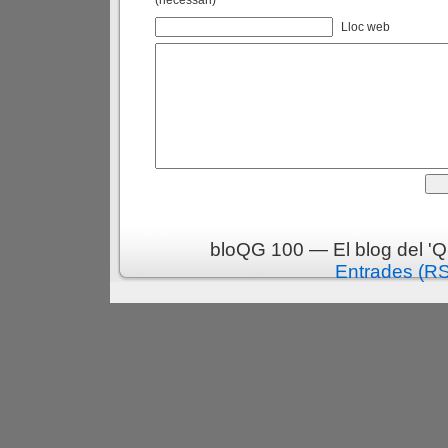
(necessari)
Lloc web
bloQG 100 — El blog del 'Q
Entrades (R