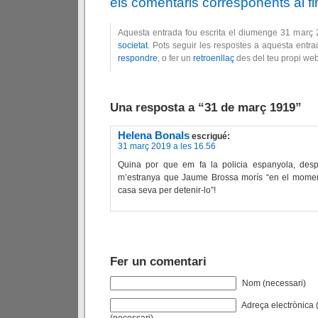
els comentaris corresponents al fin
Aquesta entrada fou escrita el diumenge 31 març 
societat
. Pots seguir les respostes a aquesta entra
respondre
, o fer un
retroenllaç
des del teu propi web
Una resposta a “31 de març 1919”
Helena Bonals
escrigué:
31 març 2019 a les 16.56
Quina por que em fa la policia espanyola, desp
m’estranya que Jaume Brossa morís “en el moment
casa seva per detenir-lo”!
Fer un comentari
Nom (necessari)
Adreça electrònica (