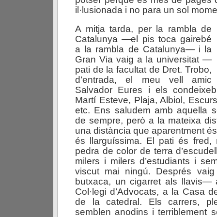
il·lusionada i no para un sol momen
A mitja tarda, per la rambla de
Catalunya —el pis toca gairebé
a la rambla de Catalunya— i la
Gran Via vaig a la universitat —
pati de la facultat de Dret. Trobo,
d’entrada, el meu vell amic
Salvador Eures i els condeixebl
Martí Esteve, Plaja, Albiol, Escurs
etc. Ens saludem amb aquella sor
de sempre, però a la mateixa di
una distància que aparentment és 
és llarguíssima. El pati és fred,
pedra de color de terra d’escudel
milers i milers d’estudiants i s
viscut mai ningú. Després vai
butxaca, un cigarret als llavis— 
Col·legi d’Advocats, a la Casa de
de la catedral. Els carrers, 
semblen anodins i terriblement so