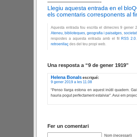
—————————-
Llegiu aquesta entrada en el blo
els comentaris corresponents al fin
Aquesta entrada fou escrita el dimecres 9 gener 
Ateneu, biblioteques
,
geografia i paisatges
,
societat
respostes a aquesta entrada amb el fil
RSS 2.0
retroenllaç
des del teu propi web.
Una resposta a “9 de gener 1919”
Helena Bonals
escrigué:
9 gener 2019 a les 11.08
“Penso llarga estona en aquest inútil quadern. Gai
hauria pogut perfectament estalviar”. Avui em projec
Fer un comentari
Nom (necessari)