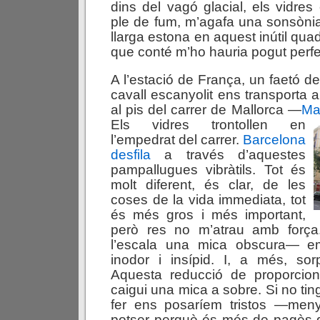
dins del vagó glacial, els vidres
ple de fum, m’agafa una sonsònia
llarga estona en aquest inútil quad
que conté m’ho hauria pogut perfe
A l’estació de França, un faetó de 
cavall escanyolit ens transporta a 
al pis del carrer de Mallorca —
Ma
Els vidres trontollen en
l’empedrat del carrer.
Barcelona
desfila
a través d’aquestes
pampallugues vibràtils. Tot és
molt diferent, és clar, de les
coses de la vida immediata, tot
és més gros i més important,
però res no m’atrau amb força
l’escala una mica obscura— em
inodor i insípid. I, a més, sor
Aquesta reducció de proporcio
caigui una mica a sobre. Si no ti
fer ens posaríem tristos —meny
potser perquè és més de pagès q