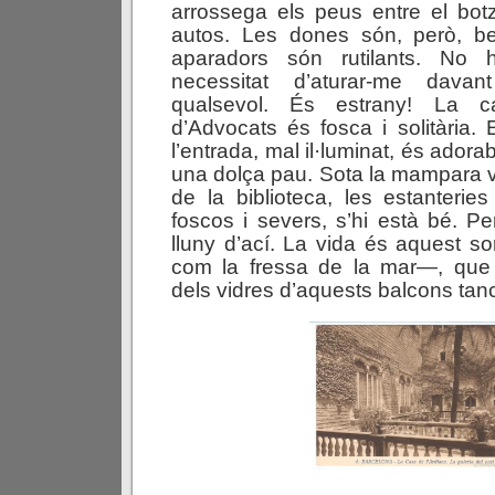
arrossega els peus entre el bot
autos. Les dones són, però, be
aparadors són rutilants. No 
necessitat d’aturar-me dava
qualsevol. És estrany! La c
d’Advocats és fosca i solitària. E
l’entrada, mal il·luminat, és adora
una dolça pau. Sota la mampara v
de la biblioteca, les estanteries
foscos i severs, s’hi està bé. Pe
lluny d’ací. La vida és aquest so
com la fressa de la mar—, que 
dels vidres d’aquests balcons tan