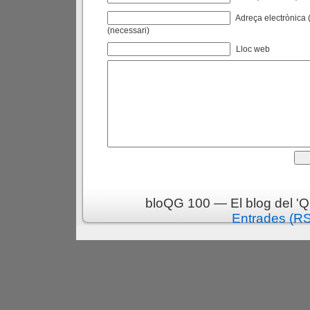
Adreça electrònica (
(necessari)
Lloc web
bloQG 100 — El blog del 'Q
Entrades (R