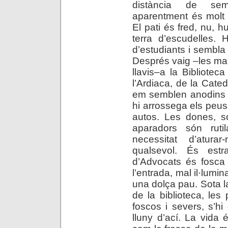
distància de se
aparentment és molt c
El pati és fred, nu, 
terra d’escudelles. 
d’estudiants i sembla
Després vaig –les man
llavis–a la Bibliotec
l’Ardiaca, de la Cated
em semblen anodins i 
hi arrossega els peus 
autos. Les dones, só
aparadors són ruti
necessitat d’atur
qualsevol. És est
d’Advocats és fosca i 
l’entrada, mal il·lumi
una dolça pau. Sota 
de la biblioteca, les 
foscos i severs, s’hi
lluny d’ací. La vida 