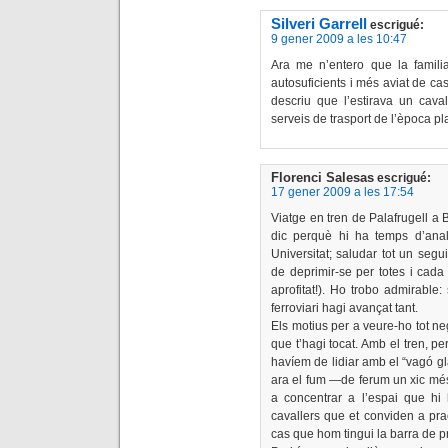
Silveri Garrell
escrigué:
9 gener 2009 a les 10:47
Ara me n’entero que la famili
autosuficients i més aviat de c
descriu que l’estirava un caval
serveis de trasport de l’època pl
Florenci Salesas
escrigué:
17 gener 2009 a les 17:54
Viatge en tren de Palafrugell a 
dic perquè hi ha temps d’anali
Universitat; saludar tot un segu
de deprimir-se per totes i cada
aprofitat!). Ho trobo admirable
ferroviari hagi avançat tant.
Els motius per a veure-ho tot neg
que t’hagi tocat. Amb el tren, pe
havíem de lidiar amb el “vagó gla
ara el fum —de ferum un xic mé
a concentrar a l’espai que hi
cavallers que et conviden a pra
cas que hom tingui la barra de p