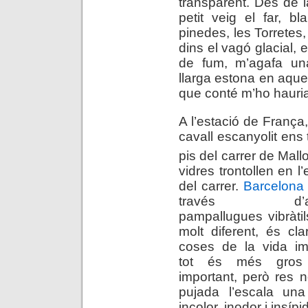
transparent. Des de l
petit veig el far, b
pinedes, les Torretes,
dins el vagó glacial, 
de fum, m’agafa una
llarga estona en aques
que conté m’ho hauria
A l’estació de França,
cavall escanyolit ens t
pis del carrer de Mall
vidres trontollen en l
del carrer.
Barcelona 
través d’aqu
pampallugues vibràtil
molt diferent, és cla
coses de la vida im
tot és més gros
important, però res 
pujada l’escala u
incolor, inodor i insíp