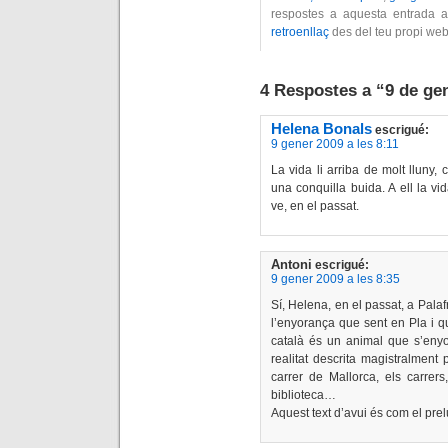
respostes a aquesta entrada a
retroenllaç
des del teu propi web
4 Respostes a “9 de ge
Helena Bonals
escrigué:
9 gener 2009 a les 8:11
La vida li arriba de molt lluny
una conquilla buida. A ell la vi
ve, en el passat.
Antoni
escrigué:
9 gener 2009 a les 8:35
Sí, Helena, en el passat, a Palaf
l’enyorança que sent en Pla i q
català és un animal que s’enyo
realitat descrita magistralment 
carrer de Mallorca, els carrers
biblioteca…
Aquest text d’avui és com el prel