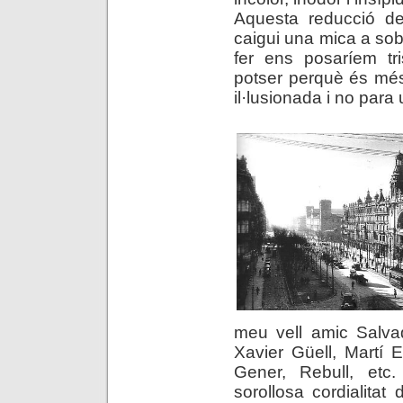
Aquesta reducció de
caigui una mica a sob
fer ens posaríem tr
potser perquè és més
il·lusionada i no para
meu vell amic Salvad
Xavier Güell, Martí Es
Gener, Rebull, et
sorollosa cordialita