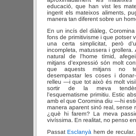
educació, que han vist les mat
ingerit els mateixos aliments, p
manera tan diferent sobre un home
En un incís del diàleg, Coromina 
fons de primitivisme i que potser
una certa simplicitat, però d
incompleta, matussera i grollera.
natural de l’home tímid, afeg
mitjans d’expressió són molt conf
que aquests mitjans no t
desempastar les coses i donar-l
relleu —i que tot això és molt vis
sortir de la meva tendèn
l’esquematisme primitiu. Estic ab
amb el que Coromina diu —hi esti
manera aparent sinó real, sense 
¿què hi farem? La meva passió
vivíssima. En realitat, no penso e
Passat
Esclanyà
hem de recular.