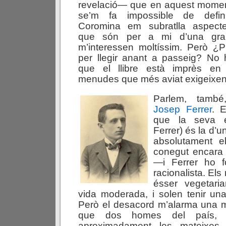
revelació— que en aquest mome
se’m fa impossible de defini
Coromina em subratlla aspect
que són per a mi d’una gra
m’interessen moltíssim. Però ¿P
per llegir anant a passeig? No
que el llibre està imprès en 
menudes que més aviat exigeixen l
Parlem, també
Josep Ferrer
. 
que la seva e
Ferrer) és la d’u
absolutament e
conegut encara
—i Ferrer ho 
racionalista. Els
ésser vegetari
vida moderada, i solen tenir una 
Però el desacord m’alarma una m
que dos homes del país, 
aproximadament les mateixes l