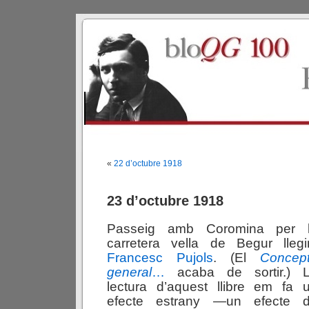
«
22 d’octubre 1918
23 d’octubre 1918
Passeig amb Coromina per 
carretera vella de Begur llegi
Francesc Pujols
. (El
Concep
general
…
acaba de sortir.) 
lectura d’aquest llibre em fa 
efecte estrany —un efecte 