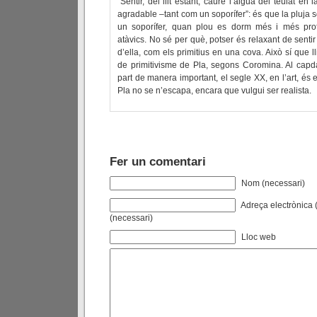
“Sentir, del llit estant, caure l’aigua del teulat en 
agradable –tant com un soporífer”: és que la pluja 
un soporífer, quan plou es dorm més i més pr
atàvics. No sé per què, potser és relaxant de sentir 
d’ella, com els primitius en una cova. Això sí que l
de primitivisme de Pla, segons Coromina. Al capdav
part de manera important, el segle XX, en l’art, és en
Pla no se n’escapa, encara que vulgui ser realista.
Fer un comentari
Nom (necessari)
Adreça electrònica (
(necessari)
Lloc web