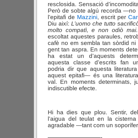
resclosida. Sensació d’incomodita
Però de sobte algú recorda —no 
l’epitafi de
Mazzini
, escrit per
Car
Diu així:
L’uomo che tutto sacrifi
molto compatì, e non odiò mai.
escoltat aquestes paraules, retro
cafè no em sembla tan sòrdid ni l
gent tan aspra. En moments dete
ha estat un d’aquests deter
aquesta classe d’escrits fan u
podria dir que aquesta literatu
aquest epitafi— és una literatura
val. En moments determinats, ju
indiscutible efecte.
Hi ha dies que plou. Sentir, del 
l’aigua del teulat en la cisterna
agradable —tant com un soporífer
—————————-