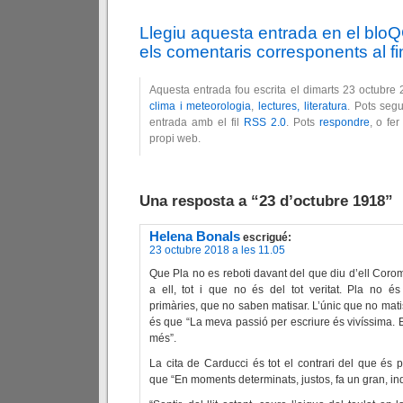
Llegiu aquesta entrada en el blo
els comentaris corresponents al fin
Aquesta entrada fou escrita el dimarts 23 octubre
clima i meteorologia
,
lectures, literatura
. Pots seg
entrada amb el fil
RSS 2.0
. Pots
respondre
, o fe
propi web.
Una resposta a “23 d’octubre 1918”
Helena Bonals
escrigué:
23 octubre 2018 a les 11.05
Que Pla no es reboti davant del que diu d’ell Coro
a ell, tot i que no és del tot veritat. Pla no é
primàries, que no saben matisar. L’únic que no matisa
és que “La meva passió per escriure és vivíssima. E
més”.
La cita de Carducci és tot el contrari del que és pr
que “En moments determinats, justos, fa un gran, ind