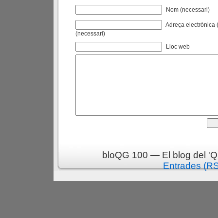
Nom (necessari)
Adreça electrònica (
(necessari)
Lloc web
bloQG 100 — El blog del 'Q
Entrades (R