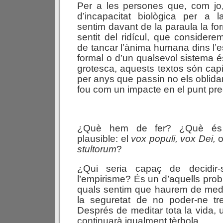
Per a les persones que, com j
d’incapacitat biològica per a l
sentim davant de la paraula la fo
sentit del ridícul, que considere
de tancar l’ànima humana dins l’es
formal o d’un qualsevol sistema é
grotesca, aquests textos són capi
per anys que passin no els oblida
fou com un impacte en el punt pre
¿Què hem de fer? ¿Què és
plausible: el
vox populi, vox Dei,
stultorum
?
¿Qui seria capaç de decidir
l’empirisme? És un d’aquells pro
quals sentim que haurem de medit
la seguretat de no poder-ne tre
Després de meditar tota la vida, u
continuarà igualment tèrbola.