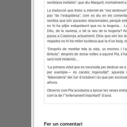
semblava inefable”, que diu Margarit, normalment a
La traducció que trobo a internet de “
vox stultorum
pas “de l’estupidesa”, com es diu en els comenta
sembla que són paraules relacionades, perquè estu
no hi ha pitjor estupefaent que no la bogeria… L
Déu, de la saviesa, o bé la veu de la bogeria? A
passa a Catalunya actualment. Diria que són les d
vegades no hi ha millor lucidesa que la d’un boig,
“Després de meditar tota la vida, us morireu i l’
tèrbola”: després de donar voltes a aquest Pla, s’
sent molt misteriós…
“La primera virtut que es necessita per dedicar-se a l
per exemple— és candor, ingenuïtat”: aquesta 
“fatxenderia” del 1er d’octubre! I és que per escriure
alhora.
Observo com Pla acostuma a tancar les seves entr
com la de l’”enterrament important” d’avui.
Fer un comentari