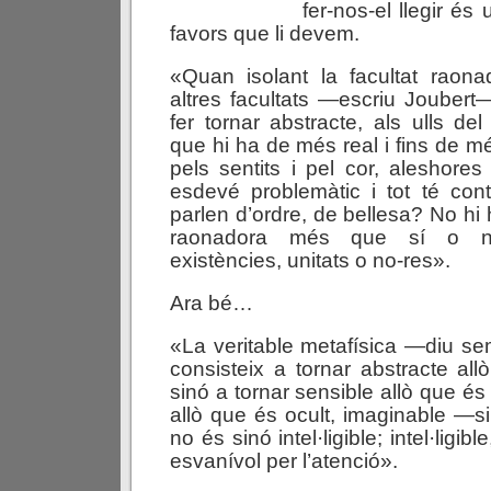
fer-nos-el llegir é
favors que li devem.
«Quan isolant la facultat raona
altres facultats —escriu Jouber
fer tornar abstracte, als ulls del 
que hi ha de més real i fins de m
pels sentits i pel cor, aleshores
esdevé problemàtic i tot té con
parlen d’ordre, de bellesa? No hi h
raonadora més que sí o n
existències, unitats o no-res».
Ara bé…
«La veritable metafísica —diu s
consisteix a tornar abstracte all
sinó a tornar sensible allò que és
allò que és ocult, imaginable —s
no és sinó intel·ligible; intel·ligibl
esvanívol per l’atenció».