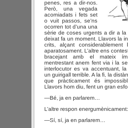
penes, res a dir-nos.
Però, una vegada
acomiadats i fets set
o vuit passos, se’ns
ocorren tot d’una una
sèrie de coses urgents a dir a 
deixat fa un moment. Llavors la i
crits, alçant considerablement 
aparatosament. L’altre ens contesta
bracejant amb el mateix í
mentrestant anem fent via i la se
interlocutor es va accentuant, 
un guirigall terrible. A la fi, la dist
que pràcticament és impossibl
Llavors hom diu, fent un gran esfo
—Bé, ja en parlarem…
L’altre respon energumènicament:
—Sí, sí, ja en parlarem…