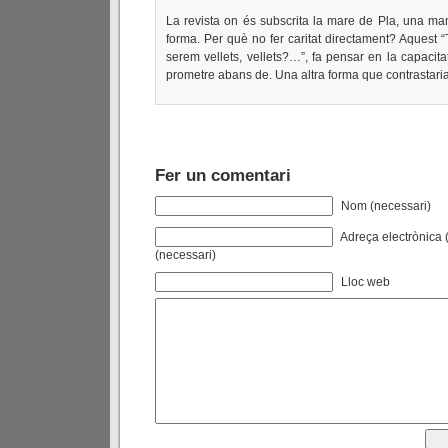
La revista on és subscrita la mare de Pla, una man
forma. Per què no fer caritat directament? Aquest 
serem vellets, vellets?…”, fa pensar en la capacit
prometre abans de. Una altra forma que contrastaria
Fer un comentari
Nom (necessari)
Adreça electrònica (
(necessari)
Lloc web