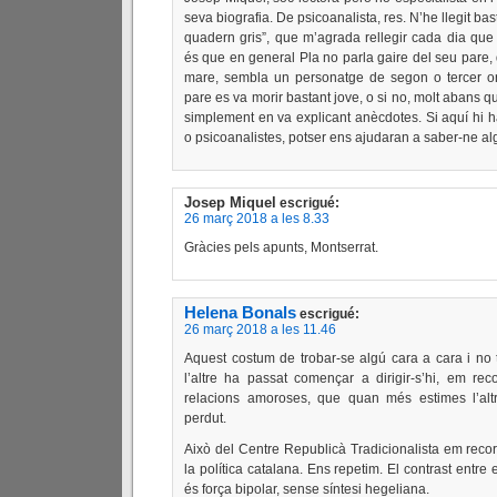
seva biografia. De psicoanalista, res. N’he llegit basta
quadern gris”, que m’agrada rellegir cada dia que
és que en general Pla no parla gaire del seu pare
mare, sembla un personatge de segon o tercer or
pare es va morir bastant jove, o si no, molt abans q
simplement en va explicant anècdotes. Si aquí hi 
o psicoanalistes, potser ens ajudaran a saber-ne a
Josep Miquel
escrigué:
26 març 2018 a les 8.33
Gràcies pels apunts, Montserrat.
Helena Bonals
escrigué:
26 març 2018 a les 11.46
Aquest costum de trobar-se algú cara a cara i no t
l’altre ha passat començar a dirigir-s’hi, em re
relacions amoroses, que quan més estimes l’alt
perdut.
Això del Centre Republicà Tradicionalista em rec
la política catalana. Ens repetim. El contrast entre 
és força bipolar, sense síntesi hegeliana.