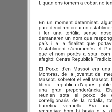
I, quan ens tornem a trobar, no ten
En un moment determinat, algu
pare decidiren crear un establime
i fer una tertúlia sense nose
demanaren un nom que respongué
país i a la finalitat que port
l’establiment s’anomenés el Po
que el nom portés a sota, com a
afegitó: Centre Republicà Tradicio
El Porxo d’en Massot era una 
Mont-ras, de la joventut del me
Massot, sobretot el vell Massot,
liberal i republicà d’aquest poble
una gran preponderància. E
reunien sota el porxo de 
correligionaris de la rodalia, to
barretina vermella. Era una 
recreativa: hom hi bevia el vi 