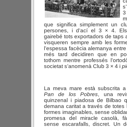
c
s
3
m
que significa simplement un clu
persones, i d’ací el 3 × 4. El
gairebé tots exportadors de taps 
visqueren sempre amb les form
l’espessa facècia alemanya entre 
més tard decidiren que en po
tothom mentre professés l’ortodòx
societat s’anomenà Club 3 × 4 i
pi
La meva mare està subscrita 
Pan
de
los
Pobres
, una revi
quinzenal i piadosa de Bilbao 
demana caritat a través de totes 
formes imaginables, sense oblidar
promesa del miracle casolà, fàc
sense escarafalls, discret. Un d