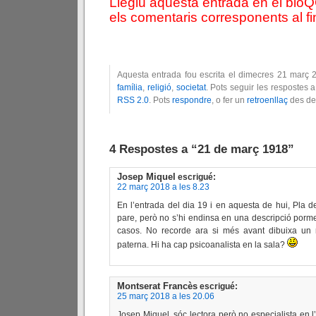
Llegiu aquesta entrada en el blo
els comentaris corresponents al fin
Aquesta entrada fou escrita el dimecres 21 març 
família
,
religió
,
societat
. Pots seguir les respostes 
RSS 2.0
. Pots
respondre
, o fer un
retroenllaç
des del
4 Respostes a “21 de març 1918”
Josep Miquel
escrigué:
22 març 2018 a les 8.23
En l’entrada del dia 19 i en aquesta de hui, Pla d
pare, però no s’hi endinsa en una descripció porme
casos. No recorde ara si més avant dibuixa un re
paterna. Hi ha cap psicoanalista en la sala?
Montserat Francès
escrigué:
25 març 2018 a les 20.06
Josep Miquel, sóc lectora però no especialista en l