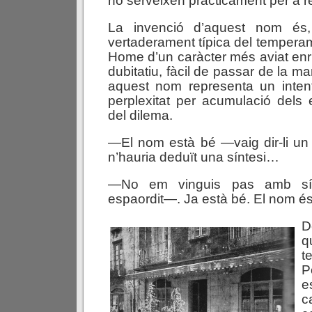
no serveixen pràcticament per a r
La invenció d’aquest nom é
vertaderament típica del tempera
Home d’un caràcter més aviat enrig
dubitatiu, fàcil de passar de la ma
aquest nom representa un inten
perplexitat per acumulació dels 
del dilema.
—El nom està bé —vaig dir-li un
n’hauria deduït una síntesi…
—No em vinguis pas amb sín
espaordit—. Ja està bé. El nom é
D
q
t
P
e
c