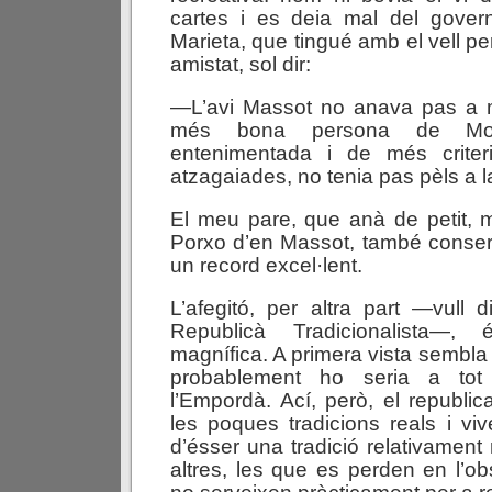
cartes i es deia mal del govern 
Marieta, que tingué amb el vell p
amistat, sol dir:
—L’avi Massot no anava pas a m
més bona persona de Mon
entenimentada i de més criter
atzagaiades, no tenia pas pèls a 
El meu pare, que anà de petit, 
Porxo d’en Massot, també conse
un record excel·lent.
L’afegitó, per altra part —vull 
Republicà Tradicionalista—,
magnífica. A primera vista sembla 
probablement ho seria a to
l’Empordà. Ací, però, el republ
les poques tradicions reals i viv
d’ésser una tradició relativament
altres, les que es perden en l’ob