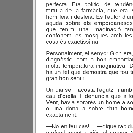
perfecta. Era polític, de tendènc
tertúlia de la farmàcia, que era,
hom feia i desfeia. És l’autor d’
aguda sobre els empordanesos,
que tenim una imaginació ta
confonem les mosques amb les 
cosa és exactíssima.
Personalment, el senyor Gich era, 
diagnòstic, com a bon empord
molta temperatura imaginativa. 
ha un fet que demostra que fou
gran bon sentit.
Un dia se li acostà l’agutzil i amb
cau d’orella, li denuncià que a fo
Vent, havia sorprès un home a s
o una dona a sobre d’un hom
exactament.
—No en feu cas!… —digué rapidís
profundament seriós el senyor