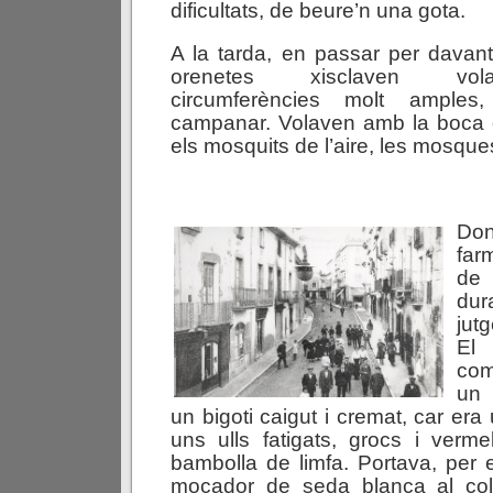
dificultats, de beure’n una gota.
A la tarda, en passar per davant 
orenetes xisclaven volan
circumferències molt amples
campanar. Volaven amb la boca o
els mosquits de l’aire, les mosques
Do
far
de 
dur
jut
El 
com
un 
un bigoti caigut i cremat, car era
uns ulls fatigats, grocs i verme
bambolla de limfa. Portava, per 
mocador de seda blanca al col