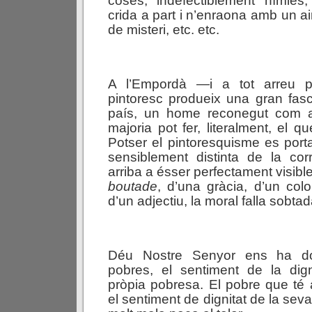
coses, indefectiblement nímies, 
crida a part i n’enraona amb un ai
de misteri, etc. etc.
A l’Empordà —i a tot arreu 
pintoresc produeix una gran fas
país, un home reconegut com a
majoria pot fer, literalment, el q
Potser el pintoresquisme es por
sensiblement distinta de la co
arriba a ésser perfectament visib
boutade
, d’una gràcia, d’un colo
d’un adjectiu, la moral falla sobta
Déu Nostre Senyor ens ha do
pobres, el sentiment de la dign
pròpia pobresa. El pobre que té
el sentiment de dignitat de la sev