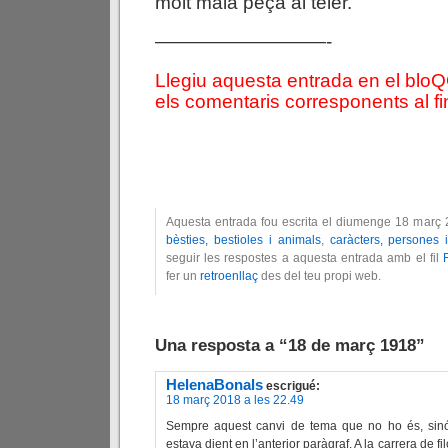
molt mala peça al teler.
—————————-
Llegiu aquesta entrada en el blo
els comentaris corresponents al fin
Aquesta entrada fou escrita el diumenge 18 març 
bèsties, bestioles i animals
,
caràcters, persones 
seguir les respostes a aquesta entrada amb el fil
fer un
retroenllaç
des del teu propi web.
Una resposta a “18 de març 1918”
HelenaBonals
escrigué:
18 març 2018 a les 22.49
Sempre aquest canvi de tema que no ho és, sinó
estava dient en l’anterior paràgraf. A la carrera de 