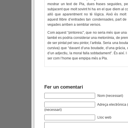
mostrar un text de Pla, dues frases seguides, per 
subjacent que molt sovint hi ha en el que diem al co
allò que aparentment no té lògica. Això és molt 
aquest llibre d’entrades tan condensades, part de 
vegades arriben a semblar versos.
Com aquest “pintoresc”, que no seria més que una me
també es podria considerar una metonímia, de prend
de ser pintat pel seu pintor, l’artista. Seria una bo
cursiva) que “davant d’una boutade, d’una gràcia, d
d’un adjectiu, la moral falla sobtadament”. És així. I
ser com l’home que empipa més a Pla.
Fer un comentari
Nom (necessari)
Adreça electrònica (
(necessari)
Lloc web