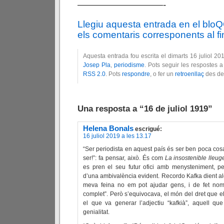
—————————-
Llegiu aquesta entrada en el blo
els comentaris corresponents al fin
Aquesta entrada fou escrita el dimarts 16 juliol 2
Josep Pla
,
periodisme
. Pots seguir les respostes a
RSS 2.0
. Pots
respondre
, o fer un
retroenllaç
des del
Una resposta a “16 de juliol 1919”
Helena Bonals
escrigué:
16 juliol 2019 a les 13.17
“Ser periodista en aquest país és ser ben poca cos
ser!”: fa pensar, això. És com
La insostenible lleug
es pren el seu futur ofici amb menysteniment, pe
d’una ambivalència evident. Recordo Kafka dient al
meva feina no em pot ajudar gens, i de fet nom
complet”. Però s’equivocava, el món del dret que e
el que va generar l’adjectiu “kafkià”, aquell qu
genialitat.