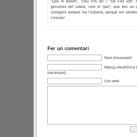
“Què hi farem!”, “Déu n’hi do” i “On s’és vist”,
genuïnes del català, com el “pas”, que tinc un
corregeix sempre me l’esborra, perquè em sembl
s’escau!
Fer un comentari
Nom (necessari)
Adreça electrònica (
(necessari)
Lloc web