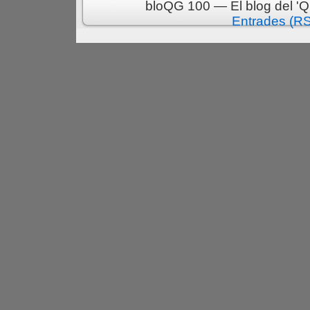
bloQG 100 — El blog del 'Q
Entrades (R