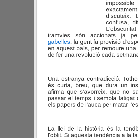
impossi
exactam
discuteix.
confusa, di
L’obscurita
tramvies són accionats ja pe
gabelles
, la gent fa provisió d’es
en aquest país, per remoure una p
de fer una revolució cada setman
Una estranya contradicció. Toth
és curta, breu, que dura un ins
afirma que s’avorreix, que no s
passar el temps i sembla fatigat 
els papers de l’auca per matar l’e
La llei de la història és la ten
l’oblit. Si aquesta tendència a la 