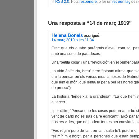
fil
RSS 2.0
. Pots
respondre
, o fer un
retroenllaç
des d
Una resposta a “14 de març 1919”
Helena Bonals
escrigué:
14 març 2019 a les 11.34
Crec que els quatre paràgrafs d’avui, com sol pass
amb una sèrie de paradoxes:
Una “petita cosa” i una “revolució”, en el primer parà
La vida és “curta, breu” però “tothom afirma que s’a
em fa pensar en els versos més famosos de Gabriel 
que lent el món, que lenta/ la pena per les hores qu
de pressa”).
La història “tendeix a la grandesa” i “La que hem vi
el tercer.
I per últim, “Pensar que les coses podran anar bé si
vent de garbí no és pas gaire edificant”, això parla
nostres vides, que no podem fer res per canviar les
“Fes règim però de tant en tant salta-te’l: perdre e
“el mínim esforç”, per a persones que estan sem