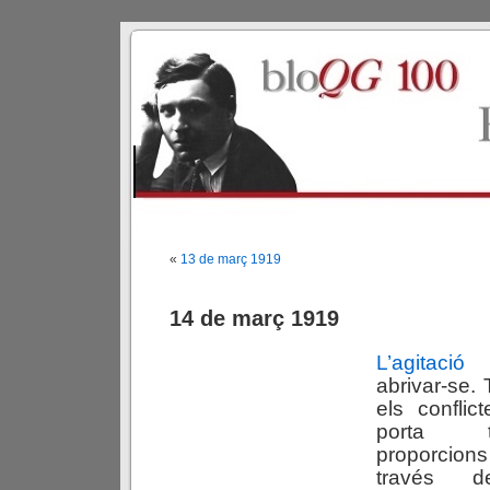
«
13 de març 1919
14 de març 1919
L’agitació 
abrivar-se.
els confli
porta t
proporcio
través d