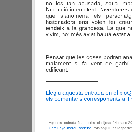
no fos tan acusada, seria impo
l’aparició intermitent d’aventurers
que s’anomena els personatge
historiadors ens volen fer creu
tendeix a la grandesa. La que h
vivim, no; més aviat haurà estat al 
Pensar que les coses podran anar 
malament si fa vent de garbí
edificant.
—————————-
Llegiu aquesta entrada en el blo
els comentaris corresponents al fin
Aquesta entrada fou escrita el dijous 14 març 2
Catalunya
,
moral
,
societat
. Pots seguir les respost