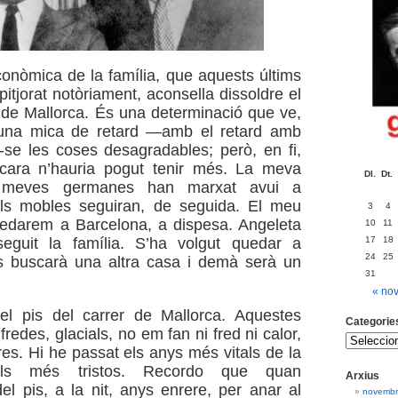
conòmica de la família, que aquests últims
tjorat notòriament, aconsella dissoldre el
r de Mallorca. És una determinació que ve,
una mica de retard —amb el retard amb
-se les coses desagradables; però, en fi,
cara n’hauria pogut tenir més. La meva
Dl.
Dt.
 meves germanes han marxat avui a
 Els mobles seguiran, de seguida. El meu
3
4
uedarem a Barcelona, a dispesa. Angeleta
10
11
17
18
guit la família. S’ha volgut quedar a
24
25
s buscarà una altra casa i demà serà un
31
« no
del pis del carrer de Mallorca. Aquestes
Categorie
fredes, glacials, no em fan ni fred ni calor,
es. Hi he passat els anys més vitals de la
els més tristos. Recordo que quan
Arxius
l pis, a la nit, anys enrere, per anar al
novembr