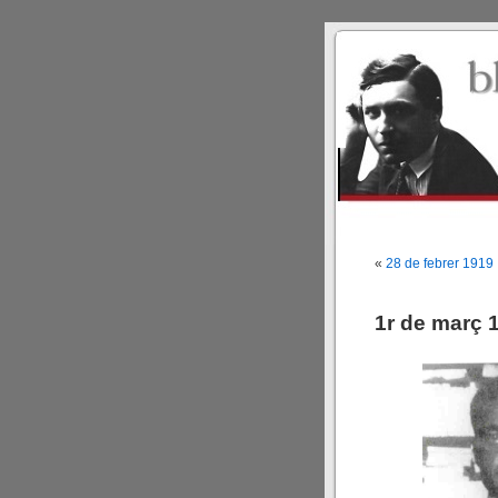
«
28 de febrer 1919
1r de març 