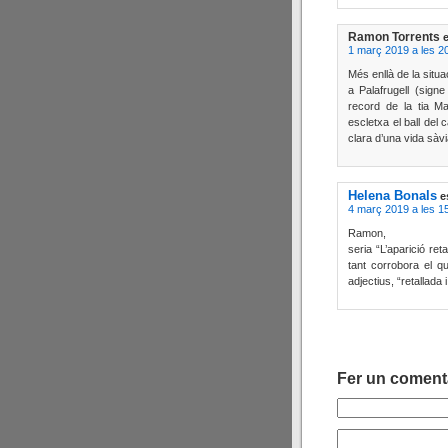
Ramon Torrents
1 març 2019 a les 2
Més enllà de la situa
a Palafrugell (sig
record de la tia M
escletxa el ball del c
clara d’una vida sàvi
Helena Bonals
e
4 març 2019 a les 1
Ramon,
seria “L’aparició ret
tant corrobora el q
adjectius, “retallada 
Fer un coment