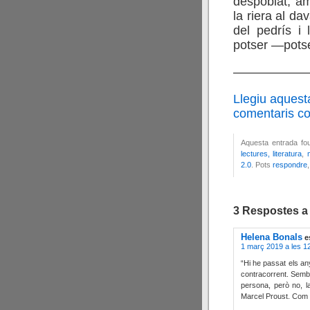
despoblat, amb
la riera al dav
del pedrís i 
potser —potser
——————
Llegiu aquest
comentaris cor
Aquesta entrada fo
lectures, literatura
,
2.0
. Pots
respondre
3 Respostes a
Helena Bonals
e
1 març 2019 a les 1
“Hi he passat els an
contracorrent. Sembla
persona, però no, l
Marcel Proust. Com e