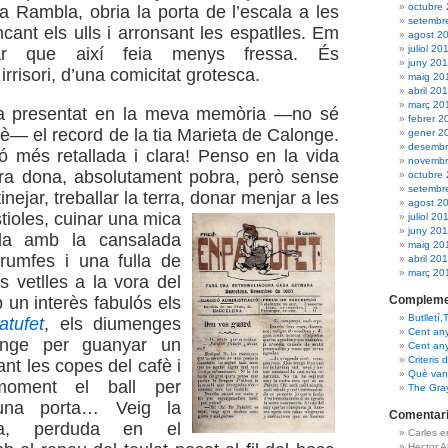
octubre
la Rambla, obria la porta de l’escala a les
setembr
cant els ulls i arronsant les espatlles. Em
agost 2
juliol 20
ar que així feia menys fressa. És
juny 20
rrisori, d’una comicitat grotesca.
maig 20
abril 20
març 20
a presentat en la meva memòria —no sé
febrer 2
è— el record de la tia Marieta de Calonge.
gener 2
desembr
ó més retallada i clara! Penso en la vida
novembr
bra dona, absolutament pobra, però sense
octubre
setembr
nejar, treballar la terra,
donar menjar a les
agost 2
tioles, cuinar una mica
juliol 20
juny 20
lla amb la cansalada
maig 20
trumfes i una fulla de
abril 20
març 20
s vetlles a la vora del
Compleme
b un interès fabulós els
Butlletí,
atufet
, els diumenges
Cent an
nge per guanyar un
Cent an
Criteris 
ant les copes del cafè i
Què van 
oment el ball per
The Gra
d’una porta… Veig la
Comentari
ia, perduda en el
Carles 
Hector 