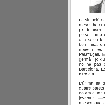
La situació e
mesos ha empi
pis del carre
potser, amb 
què solen fer
ben mirat en
mare i les
Palafrugell.
germà i jo q
no ha pas se
Barcelona. E
altre dia.
L’última nit 
quatre parets 
no em diuen r
joventut —
m’escapava de