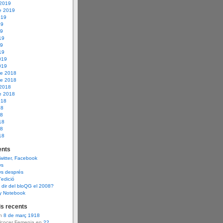
 2019
e 2019
019
19
19
19
19
19
019
019
e 2018
e 2018
 2018
e 2018
018
18
18
18
18
18
nts
Twitter, Facebook
ys
ys després
d’edició
dir del bloQG el 2008?
y Notebook
s recents
en
8 de març 1918
Alcocer Femenia en
22