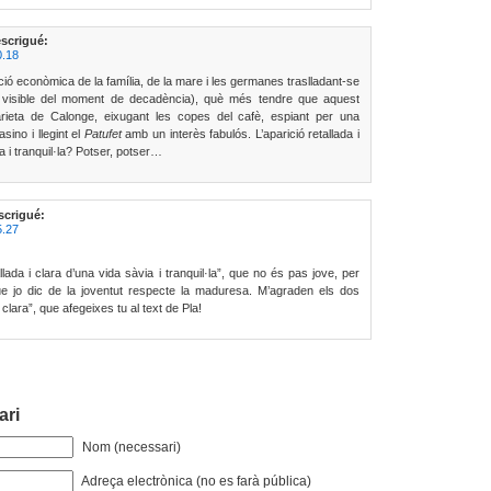
escrigué:
0.18
ció econòmica de la família, de la mare i les germanes traslladant-se
ne visible del moment de decadència), què més tendre que aquest
arieta de Calonge, eixugant les copes del cafè, espiant per una
asino i llegint el
Patufet
amb un interès fabulós. L’aparició retallada i
a i tranquil·la? Potser, potser…
scrigué:
5.27
allada i clara d’una vida sàvia i tranquil·la”, que no és pas jove, per
ue jo dic de la joventut respecte la maduresa. M’agraden els dos
i clara”, que afegeixes tu al text de Pla!
ari
Nom (necessari)
Adreça electrònica (no es farà pública)