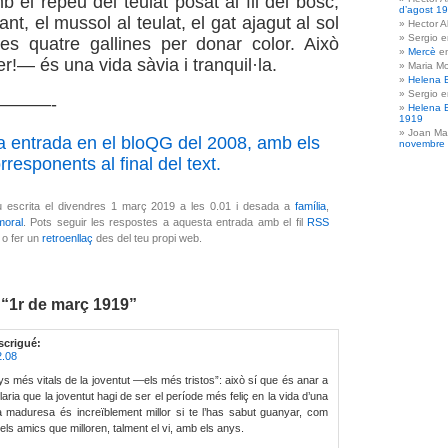
 el repeu del teulat posat al fil del bosc,
d’agost 1
ant, el mussol al teulat, el gat ajagut al sol
Hector A
Sergio 
les quatre gallines per donar color. Això
Mercè
e
!— és una vida sàvia i tranquil·la.
Maria Mo
Helena 
Sergio 
———-
Helena 
1919
Joan Ma
a entrada en el bloQG del 2008, amb els
novembre
responents al final del text.
u escrita el divendres 1 març 2019 a les 0.01 i desada a
família
,
moral
. Pots seguir les respostes a aquesta entrada amb el fil
RSS
, o fer un
retroenllaç
des del teu propi web.
 “1r de març 1919”
scrigué:
2.08
ys més vitals de la joventut —els més tristos”: això sí que és anar a
ria que la joventut hagi de ser el període més feliç en la vida d’una
a maduresa és increïblement millor si te l’has sabut guanyar, com
ls amics que milloren, talment el vi, amb els anys.