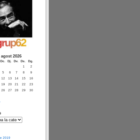
agost 2026
Dc.
Dj.
Dv.
Ds.
Dg.
1
2
5
6
7
8
9
12
13
14
15
16
19
20
21
22
23
26
27
28
29
30
v
s
e 2019