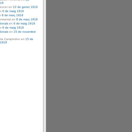
919
lcocer en
12 de gener 1919
en
6 de maig 1919
n
8 de març 1918
ntserrat en
8 de març 1918
Bonals
en
6 de maig 1918
en
6 de maig 1918
Bonals
en
15 de novembre
ria Camprodon en
15 de
 1919