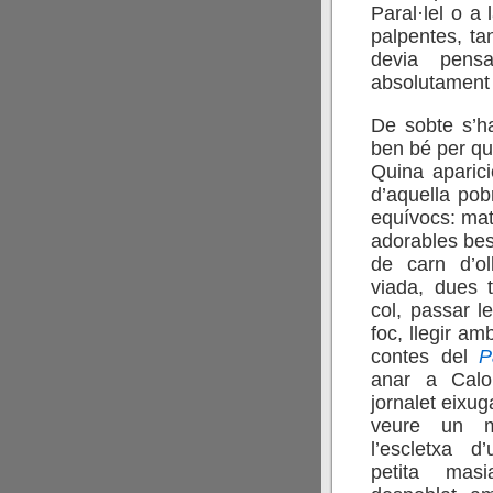
Paral·lel o a 
palpentes, tan
devia pens
absolutament i
De sobte s’h
ben bé per qu
Quina aparici
d’aquella po
equívocs: mati
adorables bes
de carn d’o
viada, dues 
col, passar le
foc, llegir am
contes del
P
anar a Calo
jornalet eixug
veure un m
l’escletxa 
petita mas