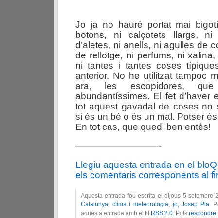
.
Jo ja no hauré portat mai bigot
botons, ni calçotets llargs, ni
d’aletes, ni anells, ni agulles de 
de rellotge, ni perfums, ni xalina,
ni tantes i tantes coses típiqu
anterior.
No he utilitzat tampoc m
ara, les escopidores, que
abundantíssimes. El fet d’haver e
tot aquest gavadal de coses no
si és un bé o és un mal. Potser és
En tot cas, que quedi ben entès!
—————————-
Llegiu aquesta entrada en el blo
els comentaris corresponents al fin
Aquesta entrada fou escrita el dijous 5 setembre 
Catalunya
,
clima i meteorologia
,
jo, Josep Pla
. P
aquesta entrada amb el fil
RSS 2.0
. Pots
respondre