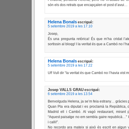
són els dos retrats que encapçalen el post d’avui…
Helena Bonals
escrigué:
5 setembre 2019 a les 17.10
Josep,
És una pregunta retòrica! És que m’ha cridat l’a
sortissin al bloqg! I la veritat és que a Cambó no l’ha
Helena Bonals
escrigué:
5 setembre 2019 a les 17.22
Uf! Vull dir “la veritat és que Cambó no l’havia vist 
Josep VALLS GRAU
escrigué:
6 setembre 2019 a les 13.54
Benvolguda Helena, ja se’m feia estrany… gràcies p
Quan Pla era diputat i es proclamà la República, 
Madrid ell i Cambó. Al vagó restaurant, mirant pe
“Aquest paisatge no em sembla gaire republicà…” I
i calli!”.
No recordo ara mateix si això és escrit en algun