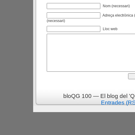
Nom (necessari)
Adreça electrònica (
(necessari)
Lloc web
bloQG 100 — El blog del 'Q
Entrades (R