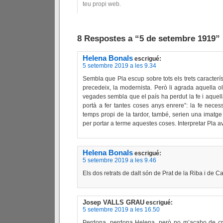
teu propi web.
8 Respostes a “5 de setembre 1919”
Helena Bonals
escrigué:
5 setembre 2019 a les 9.34
Sembla que Pla escup sobre tots els trets caracterís
precedeix, la modernista. Però li agrada aquella ol
vegades sembla que el país ha perdut la fe i aquel
portà a fer tantes coses anys enrere”: la fe necessà
temps propi de la tardor, també, serien una imatge
per portar a terme aquestes coses. Interpretar Pla 
Helena Bonals
escrigué:
5 setembre 2019 a les 9.46
Els dos retrats de dalt són de Prat de la Riba i de 
Josep VALLS GRAU
escrigué:
5 setembre 2019 a les 16.50
Perdona, perdona Helena, però no m’acabo de cr