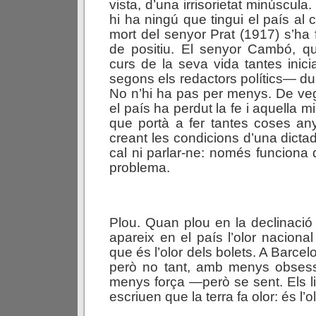
vista, d’una irrisorietat minúscula
hi ha ningú que tingui el país al
mort del senyor Prat (1917) s’ha
de positiu. El senyor Cambó, qu
curs de la seva vida tantes inici
segons els redactors polítics— dub
No n’hi ha pas per menys. De v
el país ha perdut la fe i aquella 
que portà a fer tantes coses an
creant les condicions d’una dictad
cal ni parlar-ne: només funciona
problema.
.
Plou. Quan plou en la declinació i
apareix en el país l’olor naciona
que és l’olor dels bolets. A Barce
però no tant, amb menys obsess
menys força —però se sent. Els l
escriuen que la terra fa olor: és l’o