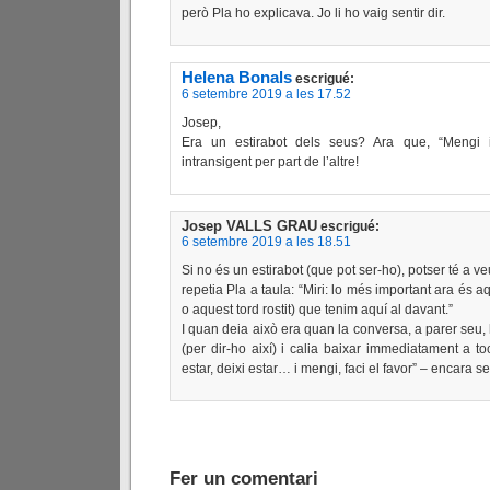
però Pla ho explicava. Jo li ho vaig sentir dir.
Helena Bonals
escrigué:
6 setembre 2019 a les 17.52
Josep,
Era un estirabot dels seus? Ara que, “Mengi i
intransigent per part de l’altre!
Josep VALLS GRAU
escrigué:
6 setembre 2019 a les 18.51
Si no és un estirabot (que pot ser-ho), potser té a ve
repetia Pla a taula: “Miri: lo més important ara és 
o aquest tord rostit) que tenim aquí al davant.”
I quan deia això era quan la conversa, a parer seu
(per dir-ho així) i calia baixar immediatament a to
estar, deixi estar… i mengi, faci el favor” – encara 
Fer un comentari