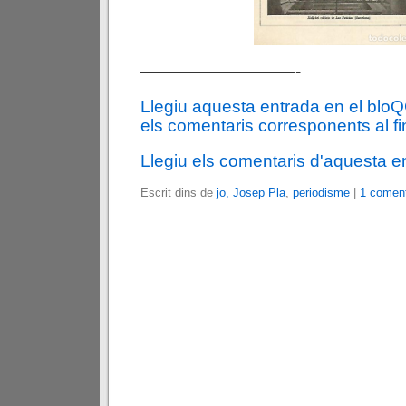
—————————-
Llegiu aquesta entrada en el blo
els comentaris corresponents al fin
Llegiu els comentaris d'aquesta e
Escrit dins de
jo, Josep Pla
,
periodisme
|
1 coment