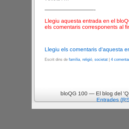
—————————-
Llegiu aquesta entrada en el blo
els comentaris corresponents al fin
Llegiu els comentaris d'aquesta e
Escrit dins de
família
,
religió
,
societat
|
4 comentar
bloQG 100 — El blog del 'Q
Entrades (R