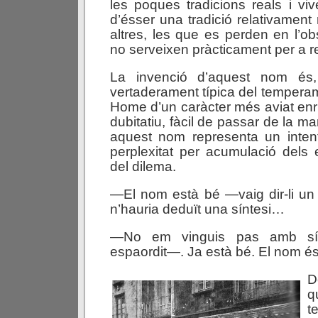
les poques tradicions reals i viv
d’ésser una tradició relativament
altres, les que es perden en l’ob
no serveixen pràcticament per a r
La invenció d’aquest nom é
vertaderament típica del tempera
Home d’un caràcter més aviat enrig
dubitatiu, fàcil de passar de la ma
aquest nom representa un inten
perplexitat per acumulació dels 
del dilema.
—El nom està bé —vaig dir-li un
n’hauria deduït una síntesi…
—No em vinguis pas amb sín
espaordit—. Ja està bé. El nom é
D
q
t