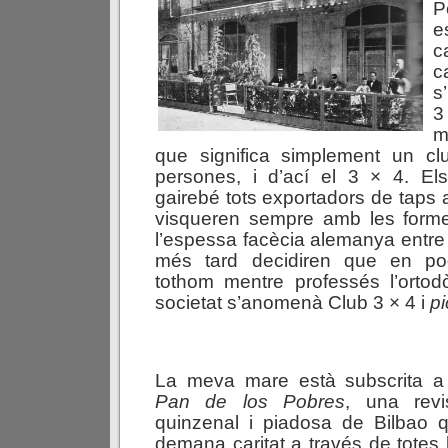
P
e
c
c
s
3
m
que significa simplement un clu
persones, i d’ací el 3 × 4. El
gairebé tots exportadors de taps 
visqueren sempre amb les form
l’espessa facècia alemanya entre 
més tard decidiren que en po
tothom mentre professés l’ortodòx
societat s’anomenà Club 3 × 4 i
pi
La meva mare està subscrita 
Pan
de
los
Pobres
, una revi
quinzenal i piadosa de Bilbao 
demana caritat a través de totes 