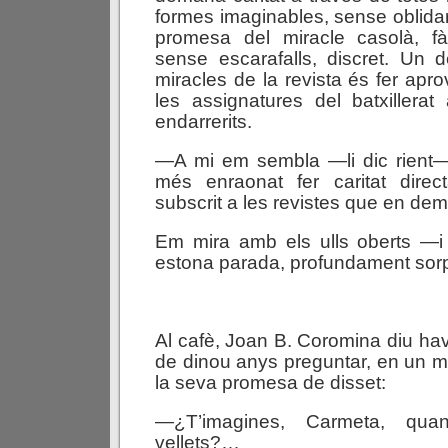
formes imaginables, sense oblidar
promesa del miracle casolà, fàc
sense escarafalls, discret. Un d
miracles de la revista és fer apro
les assignatures del batxillerat 
endarrerits.
—A mi em sembla —li dic rient—
més enraonat fer caritat dire
subscrit a les revistes que en d
Em mira amb els ulls oberts —i
estona parada, profundament sor
Al cafè, Joan B. Coromina diu hav
de dinou anys preguntar, en un m
la seva promesa de disset:
—¿T’imagines, Carmeta, quan
vellets?…