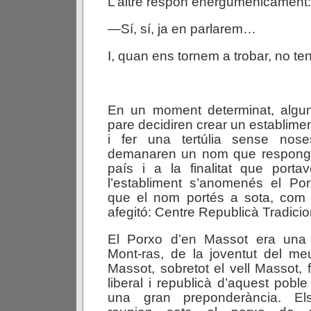
L’altre respon energumènicament:
—Sí, sí, ja en parlarem…
I, quan ens tornem a trobar, no ten
En un moment determinat, algu
pare decidiren crear un establime
i fer una tertúlia sense nose
demanaren un nom que respongué
país i a la finalitat que port
l’establiment s’anomenés el Po
que el nom portés a sota, com a
afegitó: Centre Republicà Tradicio
El Porxo d’en Massot era una 
Mont-ras, de la joventut del me
Massot, sobretot el vell Massot,
liberal i republicà d’aquest poble
una gran preponderància. E