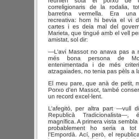
reunien sota el porxo de 
correligionaris de la rodalia, to
barretina vermella. Era una 
recreativa: hom hi bevia el vi 
cartes i es deia mal del govern 
Marieta, que tingué amb el vell p
amistat, sol dir:
—L’avi Massot no anava pas a m
més bona persona de Mon
entenimentada i de més criter
atzagaiades, no tenia pas pèls a 
El meu pare, que anà de petit, 
Porxo d’en Massot, també conse
un record excel·lent.
L’afegitó, per altra part —vull 
Republicà Tradicionalista—,
magnífica. A primera vista sembla 
probablement ho seria a to
l’Empordà. Ací, però, el republ