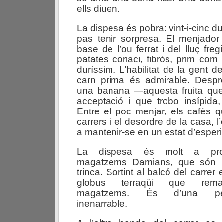
ells diuen.
La dispesa és pobra: vint-i-cinc d
pas tenir sorpresa. El menjador
base de l’ou ferrat i del lluç freg
patates coriaci, fibrós, prim com
duríssim. L’habilitat de la gent de
carn prima és admirable. Despr
una banana —aquesta fruita qu
acceptació i que trobo insípida, 
Entre el poc menjar, els cafès 
carrers i el desordre de la casa, 
a mantenir-se en un estat d’esper
La dispesa és molt a pr
magatzems Damians, que són 
trinca. Sortint al balcó del carrer
globus terraqüi que rem
magatzems. És d’una pet
inenarrable.