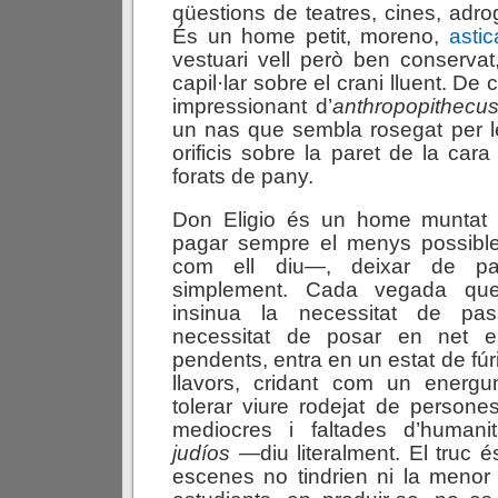
qüestions de teatres, cines, adro
És un home petit, moreno,
astic
vestuari vell però ben conservat
capil·lar sobre el crani lluent. De
impressionant d’
anthropopithecu
un nas que sembla rosegat per l
orificis sobre la paret de la ca
forats de pany.
Don Eligio és un home muntat s
pagar sempre el menys possibl
com ell diu—, deixar de pa
simplement. Cada vegada que
insinua la necessitat de pa
necessitat de posar en net el
pendents, entra en un estat de fúria
llavors, cridant com un energ
tolerar viure rodejat de persone
mediocres i faltades d’human
judíos
—diu literalment. El truc é
escenes no tindrien ni la menor 