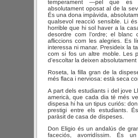
temperament —pel que es 
absolutament oposat al de la se
És una dona impàvida, absolutam
qualsevol reacció sensible. Li és t
horrible que hi sol haver a la casa
desordre com l’ordre; el blanc 
afliccions com les alegries. Es lí
interessa ni manar. Presideix la t
com si fos un altre moble. Les 
d’escoltar la deixen absolutament 
Roseta, la filla gran de la dispe
més flaca i nerviosa: està seca c
A part dels estudiants i del jove L
americà, que cada dia té més vent
dispesa hi ha un tipus curiós: don
prestigi entre els estudiants. É
paràsit de casa de dispeses.
Don Eligio és un andalús de gran 
faceciós, avorridíssim. És un