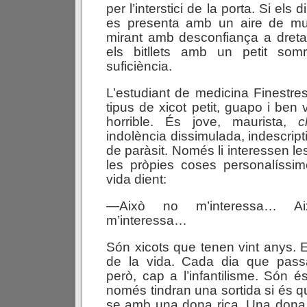
per l’interstici de la porta. Si els 
es presenta amb un aire de murr
mirant amb desconfiança a dreta 
els bitllets amb un petit som
suficiència.
L’estudiant de medicina Finestres
tipus de xicot petit, guapo i ben
horrible. És jove, maurista,
c
indolència dissimulada, indescripti
de paràsit. Només li interessen l
les pròpies coses personalíssim
vida dient:
—Això no m’interessa… A
m’interessa…
Són xicots que tenen vint anys. E
de la vida. Cada dia que pass
però, cap a l’infantilisme. Són é
només tindran una sortida si és q
se amb una dona rica. Una don