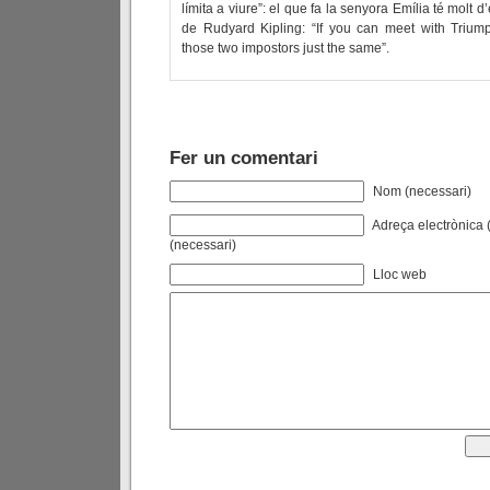
límita a viure”: el que fa la senyora Emília té molt
de Rudyard Kipling: “If you can meet with Triump
those two impostors just the same”.
Fer un comentari
Nom (necessari)
Adreça electrònica (
(necessari)
Lloc web