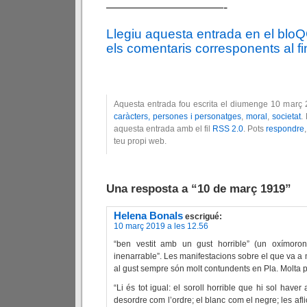
—————————-
Llegiu aquesta entrada en el blo
els comentaris corresponents al fin
Aquesta entrada fou escrita el diumenge 10 març 
caràcters, persones i personatges
,
moral
,
societat
.
aquesta entrada amb el fil
RSS 2.0
. Pots
respondre
teu propi web.
Una resposta a “10 de març 1919”
Helena Bonals
escrigué:
10 març 2019 a les 12.56
“ben vestit amb un gust horrible” (un oxímoron
inenarrable”. Les manifestacions sobre el que va a m
al gust sempre són molt contundents en Pla. Molta pe
“Li és tot igual: el soroll horrible que hi sol haver 
desordre com l’ordre; el blanc com el negre; les afl