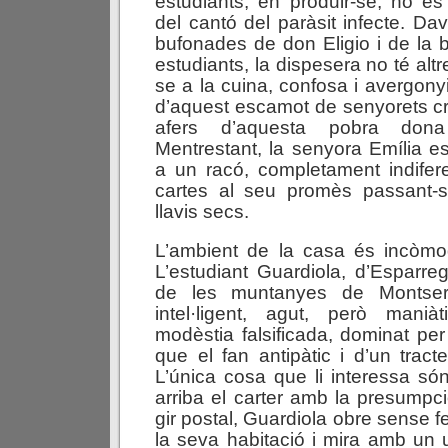
estudiants, en produir-se, no e
del cantó del paràsit infecte. Dava
bufonades de don Eligio i de la b
estudiants, la dispesera no té alt
se a la cuina, confosa i avergony
d’aquest escamot de senyorets cr
afers d’aquesta pobra dona
Mentrestant, la senyora Emília 
a un racó, completament indifer
cartes al seu promès passant-s
llavis secs.
L’ambient de la casa és incòm
L’estudiant Guardiola, d’Esparre
de les muntanyes de Montser
intel·ligent, agut, però maniàt
modèstia falsificada, dominat per
que el fan antipàtic i d’un tracte
L’única cosa que li interessa só
arriba el carter amb la presumpc
gir postal, Guardiola obre sense fe
la seva habitació i mira amb un ul