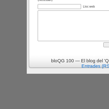
(necessari)
Lloc web
bloQG 100 — El blog del 'Q
Entrades (R