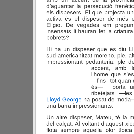
d’aguantar la persecució frenèti
els dispesers. El que projecta 
activa és el dispeser de més 
Eligio. De vegades em pregun
insensats li hauran fet la criatur
pobrets?
Hi ha un dispeser que es diu Ll
sud-americanitzat moreno, ple, alt
impressionant pedanteria, ple d
accent, amb l
l’home que s’es
—fins i tot quan
és— i porta un
ribetejats —le
Lloyd George
ha posat de moda—
una barra impressionants.
Un altre
dispeser, Mateu, té la 
del calçat. Al voltant d’aquest xico
flota sempre aquella olor típic