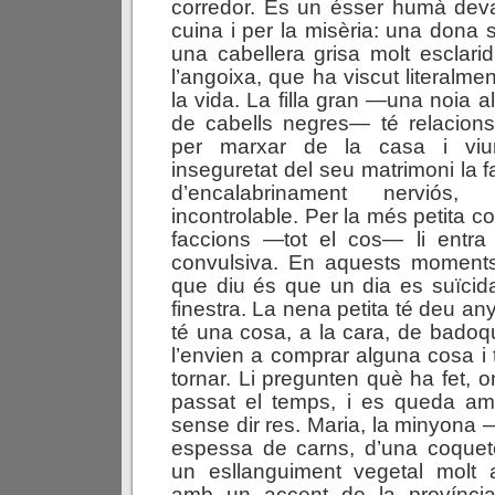
corredor. És un ésser humà deva
cuina i per la misèria: una dona 
una cabellera grisa molt esclarid
l’angoixa, que ha viscut literalm
la vida. La filla gran —una noia a
de cabells negres— té relacions
per marxar de la casa i viure
inseguretat del seu matrimoni la f
d’encalabrinament nerviós, 
incontrolable. Per la més petita co
faccions —tot el cos— li entra
convulsiva. En aquests moments
que diu és que un dia es suïcidar
finestra. La nena petita té deu an
té una cosa, a la cara, de bado
l’envien a comprar alguna cosa i 
tornar. Li pregunten què ha fet, 
passat el temps, i es queda am
sense dir res. Maria, la minyona 
espessa de carns, d’una coquet
un esllanguiment vegetal molt 
amb un accent de la provínci