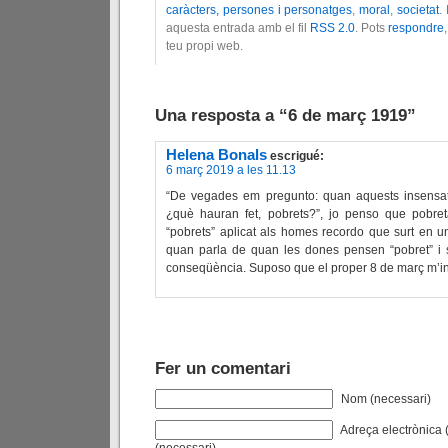
caràcters, persones i personatges
,
moral
,
societat
.
aquesta entrada amb el fil
RSS 2.0
. Pots
respondre
teu propi web.
Una resposta a “6 de març 1919”
Helena Bonals
escrigué:
6 març 2019 a les 11.13
“De vegades em pregunto: quan aquests insensats 
¿què hauran fet, pobrets?”, jo penso que pobreta
“pobrets” aplicat als homes recordo que surt en un
quan parla de quan les dones pensen “pobret” i
conseqüència. Suposo que el proper 8 de març m’i
Fer un comentari
Nom (necessari)
Adreça electrònica (