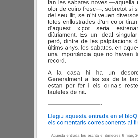
fan les sabates noves —aquella
olor de cuiro fresc—, sobretot si 
del seu llit, se n’hi veuen divers
totes enllustrades d’un color tiran
d’aquest xicot seria estren
diàriament. És un ideal singular 
però, dintre de les palpitacions 
últims anys, les sabates, en aque
una importància que no havien t
record.
A la casa hi ha un desordre
Generalment a les sis de la tard
estan per fer i els orinals res
tauletes de nit.
—————————-
Llegiu aquesta entrada en el blo
els comentaris corresponents al fin
Aquesta entrada fou escrita el dimecres 6 març 