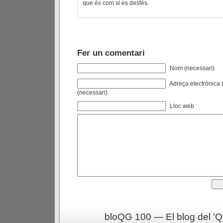
que és com si es desfés.
Fer un comentari
Nom (necessari)
Adreça electrònica (
(necessari)
Lloc web
bloQG 100 — El blog del 'Q