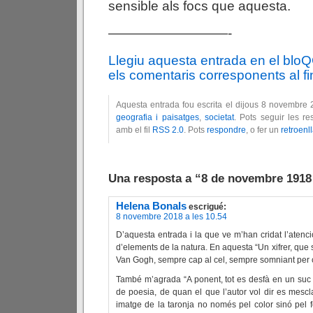
sensible als focs que aquesta.
—————————-
Llegiu aquesta entrada en el blo
els comentaris corresponents al fin
Aquesta entrada fou escrita el dijous 8 novembre 
geografia i paisatges
,
societat
. Pots seguir les r
amb el fil
RSS 2.0
. Pots
respondre
, o fer un
retroenl
Una resposta a “8 de novembre 1918 
Helena Bonals
escrigué:
8 novembre 2018 a les 10.54
D’aquesta entrada i la que ve m’han cridat l’atenc
d’elements de la natura. En aquesta “Un xifrer, que 
Van Gogh, sempre cap al cel, sempre somniant per 
També m’agrada “A ponent, tot es desfà en un suc 
de poesia, de quan el que l’autor vol dir es mescl
imatge de la taronja no només pel color sinó pel f