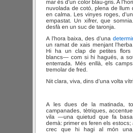
mar és d’un color blau-gris. A l’ho
nuvolada de cotó, plena de llum d
en calma. Les vinyes roges, d’un 
empastat. Un xifrer, que somnia
desfà en un suc de taronja.
A l’hora baixa, des d’una
determi
un ramat de xais menjant l’herba 
Hi ha un clap de petites flor
blancs— com si hi hagués, a sot
enterrada. Més enllà, els camp
tremolar de fred.
Nit clara, viva, dins d’una volta vítr
A les dues de la matinada, t
campanades, tètriques, accentue
vila —una quietud que fa basa
demà: primer es feren els estocs;
crec que hi hagi al món una