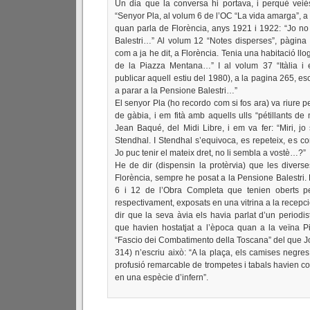
Un dia que la conversa hi portava, i perquè veiés 
“Senyor Pla, al volum 6 de l’OC “La vida amarga”, a 
quan parla de Florència, anys 1921 i 1922: “Jo no 
Balestri…” Al volum 12 “Notes disperses”, pàgina 31
com a ja he dit, a Florència. Tenia una habitació ll
de la Piazza Mentana…” I al volum 37 “Itàlia i e
publicar aquell estiu del 1980), a la pagina 265, esc
a parar a la Pensione Balestri…”
El senyor Pla (ho recordo com si fos ara) va riure p
de gàbia, i em fità amb aquells ulls “pétillants d
Jean Baqué, del Midi Libre, i em va fer: “Miri, jo
Stendhal. I Stendhal s’equivoca, es repeteix, es con
Jo puc tenir el mateix dret, no li sembla a vostè…?”
He de dir (dispensin la protèrvia) que les diver
Florència, sempre he posat a la Pensione Balestri. 
6 i 12 de l’Obra Completa que tenien oberts p
respectivament, exposats en una vitrina a la recepció
dir que la seva àvia els havia parlat d’un periodi
que havien hostatjat a l’època quan a la veïna P
“Fascio dei Combatimento della Toscana” del que J
314) n’escriu això: “A la plaça, els camises negres 
profusió remarcable de trompetes i tabals havien con
en una espècie d’infern”.