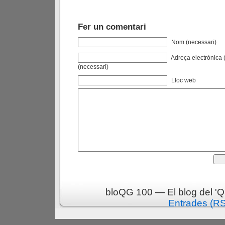
Fer un comentari
Nom (necessari)
Adreça electrònica (
(necessari)
Lloc web
bloQG 100 — El blog del 'Q
Entrades (R