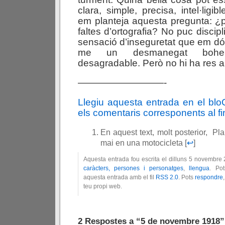
clara, simple, precisa, intel·ligib
em planteja aquesta pregunta: ¿p
faltes d’ortografia? No puc discip
sensació d’inseguretat que em dón
me un desmanegat bohe
desagradable. Però no hi ha res 
—————————-
Llegiu aquesta entrada en el bl
els comentaris corresponents al fin
En aquest text, molt posterior, Pl
mai en una motocicleta [
↩
]
Aquesta entrada fou escrita el dilluns 5 novembre
caràcters, persones i personatges
,
llengua
. Po
aquesta entrada amb el fil
RSS 2.0
. Pots
respondre
teu propi web.
2 Respostes a “5 de novembre 1918”