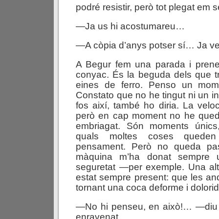
podré resistir, però tot plegat e
—Ja us hi acostumareu…
—A còpia d’anys potser sí… Ja v
A Begur fem una parada i pren
conyac. És la beguda dels que t
eines de ferro. Penso un mome
Constato que no he tingut ni un in
fos així, també ho diria. La veloc
però en cap moment no he queda
embriagat. Són moments únics,
quals moltes coses queden 
pensament. Però no queda pas 
màquina m’ha donat sempre 
seguretat —per exemple. Una al
estat sempre present: que les a
tornant una coca deforme i dolorid
—No hi penseu, en això!… —diu 
enravenat.