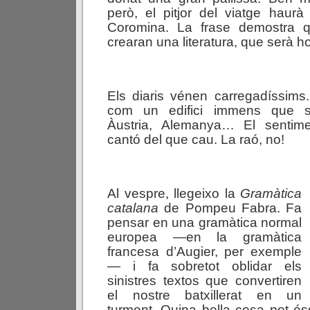
però, el pitjor del viatge haurà
Coromina. La frase demostra 
crearan una literatura, que serà ho
Els diaris vénen carregadíssims
com un edifici immens que s’
Àustria, Alemanya… El sentim
cantó del que cau. La raó, no!
Al vespre, llegeixo la
Gramàtica
catalana
de Pompeu Fabra. Fa
pensar en una gramàtica normal
europea —en la gramàtica
francesa d’Augier, per exemple
— i fa sobretot oblidar els
sinistres textos que convertiren
el nostre batxillerat en un
turment. Quina bella cosa pot é