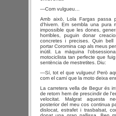
—Com vulgueu…
Amb això, Lola Fargas passa p
d’hivern. Em sembla una pura 
impossible que les dones, gener
horribles, puguin donar creac
concretes i precises. Quin bell
portar Coromina cap als meus pe
inútil. La màquina l’obsession
motociclista tan perfecte que fui
sentència de mestretites. Diu:
—Sí, tot el que vulgueu! Però aqu
com el camí que la moto deixa e
La carretera vella de Begur és in
de retorn hem de prescindir de l’
velocitat. Malgrat aquesta ne
posterior del meu cos continua pa
dislocat, estrafet i trasbalsat, 
donat una gran pallissa. Ben m