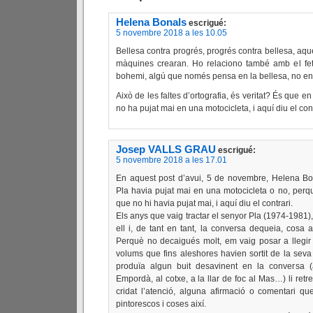
Helena Bonals
escrigué:
5 novembre 2018 a les 10.05
Bellesa contra progrés, progrés contra bellesa, aque
màquines crearan. Ho relaciono també amb el fe
bohemi, algú que només pensa en la bellesa, no en 
Això de les faltes d’ortografia, és veritat? És que e
no ha pujat mai en una motocicleta, i aquí diu el co
Josep VALLS GRAU
escrigué:
5 novembre 2018 a les 17.01
En aquest post d’avui, 5 de novembre, Helena Bo
Pla havia pujat mai en una motocicleta o no, perqu
que no hi havia pujat mai, i aquí diu el contrari.
Els anys que vaig tractar el senyor Pla (1974-1981)
ell i, de tant en tant, la conversa dequeia, cosa 
Perquè no decaigués molt, em vaig posar a llegir
volums que fins aleshores havien sortit de la sev
produïa algun buit desavinent en la conversa (
Empordà, al cotxe, a la llar de foc al Mas…) li retr
cridat l’atenció, alguna afirmació o comentari q
pintorescos i coses així.