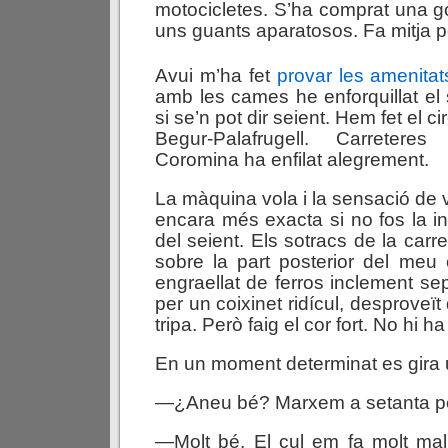
motocicletes. S’ha comprat una go
uns guants aparatosos. Fa mitja p
Avui m’ha fet
provar les amenitats
amb les cames he enforquillat el 
si se’n pot dir seient. Hem fet el ci
Begur-Palafrugell. Carretere
Coromina ha enfilat alegrement.
La màquina vola i la sensació de 
encara més exacta si no fos la 
del seient. Els sotracs de la carr
sobre la part posterior del meu
engraellat de ferros inclement s
per un coixinet ridícul, desproveït
tripa. Però faig el cor fort. No hi 
En un moment determinat es gira 
—¿Aneu bé? Marxem a setanta p
—Molt bé. El cul em fa molt mal