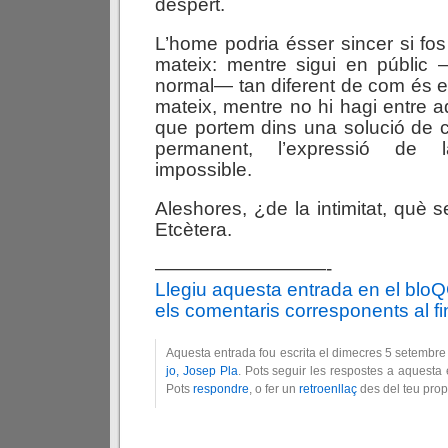
despert.
L’home podria ésser sincer si fos
mateix: mentre sigui en públic
normal— tan diferent de com és e
mateix, mentre no hi hagi entre 
que portem dins una solució de con
permanent, l’expressió de l
impossible.
Aleshores, ¿de la intimitat, què 
Etcètera.
—————————-
Llegiu aquesta entrada en el blo
els comentaris corresponents al fin
Aquesta entrada fou escrita el dimecres 5 setembre
jo, Josep Pla
. Pots seguir les respostes a aquesta 
Pots
respondre
, o fer un
retroenllaç
des del teu prop