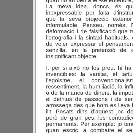
quan no arriben a fer-se entendre
La meva idea, doncs, és que
inexpressable per falta d’instr
que la seva projecció exterio
informulable. Penseu, només, 
deformació i de falsificació que té 
l’ortografia i la sintaxi habituals
de voler expressar el pensame
senzilla, en la pretensió de 
insignificant objecte.
I, per si això no fos prou, hi ha
invencibles: la vanitat, el tartu
l’egoisme, el convencionalis
ressentiment, la humiliació, la inf
o de la manca de diners, la impot
el detritus de passions i de s
arrossega des que hom es lleva f
llit. Posats dins d’aquest joc 
però de gran pes, les contradic
permanents. Per exemple: jo ten
quan escric, a combatre el se