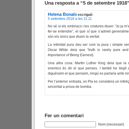
Una resposta a “5 de setembre 1918
Helena Bonals
escrigué:
5 setembre 2018 a les 11.11
No sé si els embriacs i les criatures diuen “Jo ja m
fer-se entendre”, el que sí que s’admet generalme
són els únics que diuen la veritat.
La intimitat pura deu ser com la pura i simple verit
Oscar Wilde deia que “truth is rarely pure an
Importance of Being Earnest
).
Una altra cosa: Martin Luther King deia que la
enemics és dir el que penses. I també he llegit 
diguéssim el que pensem, ningú es parlaria amb ni
Per l’anterior entrada, on Pla es considera un infel
sinceritat a prova de bomba.
Fer un comentari
Nom (necessari)