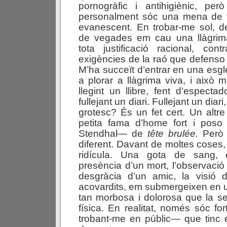
pornogràfic i antihigiènic, pe
personalment sóc una mena de v
evanescent. En trobar-me sol, 
de vegades em cau una llàgrim
tota justificació racional, con
exigències de la raó que defenso 
M’ha succeït d’entrar en una esgl
a plorar a llàgrima viva, i això 
llegint un llibre, fent d’especta
fullejant un diari. Fullejant un diar
grotesc? És un fet cert. Un altre
petita fama d’home fort i pos
Stendhal— de
tête brulée.
Però l
diferent. Davant de moltes coses,
ridícula. Una gota de sang, e
presència d’un mort, l’observació d
desgràcia d’un amic, la visió d’
acovardits, em submergeixen en u
tan morbosa i dolorosa que la s
física. En realitat, només sóc fo
trobant-me en públic— que tinc el