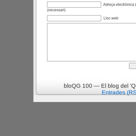
Adreça electrònica (
(necessari)
Lloc web
bloQG 100 — El blog del 'Q
Entrades (R