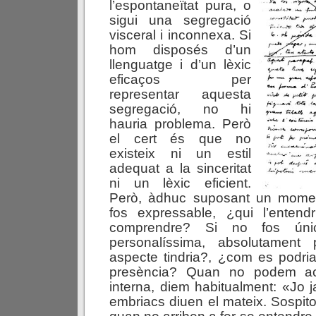
l’espontaneïtat pura, o
sigui una segregació
visceral i inconnexa. Si
hom disposés d’un
llenguatge i d’un lèxic
eficaços per
representar aquesta
segregació, no hi
hauria problema. Però
el cert és que no
existeix ni un estil
adequat a la sinceritat
ni un lèxic eficient.
Però, àdhuc suposant un moment
fos expressable, ¿qui l’entendr
comprendre? Si no fos única,
personalíssima, absolutament 
aspecte tindria?, ¿com es podri
presència? Quan no podem acl
interna, diem habitualment: «Jo
embriacs diuen el mateix. Sospito