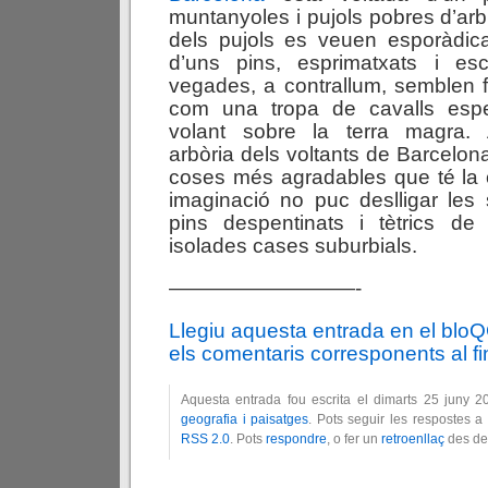
muntanyoles i pujols pobres d’arbr
dels pujols es veuen esporàdica
d’uns pins, esprimatxats i es
vegades, a contrallum, semblen 
com una tropa de cavalls espe
volant sobre la terra magra.
arbòria dels voltants de Barcelon
coses més agradables que té la 
imaginació no puc deslligar les 
pins despentinats i tètrics de l
isolades cases suburbials.
—————————-
Llegiu aquesta entrada en el blo
els comentaris corresponents al fin
Aquesta entrada fou escrita el dimarts 25 juny 
geografia i paisatges
. Pots seguir les respostes a
RSS 2.0
. Pots
respondre
, o fer un
retroenllaç
des del