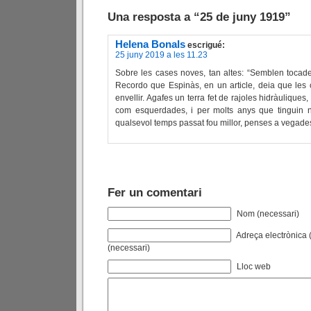
Una resposta a “25 de juny 1919”
Helena Bonals
escrigué:
25 juny 2019 a les 11.23
Sobre les cases noves, tan altes: “Semblen tocade
Recordo que Espinàs, en un article, deia que le
envellir. Agafes un terra fet de rajoles hidràulique
com esquerdades, i per molts anys que tinguin 
qualsevol temps passat fou millor, penses a vegad
Fer un comentari
Nom (necessari)
Adreça electrònica (
(necessari)
Lloc web