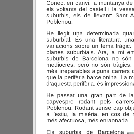
Conec, en canvi, la muntanya de 
els voltants del castell i la vess
suburbis, els de llevant: Sant A
Poblenou.
He llegit una determinada quant
suburbial. És una literatura u
variacions sobre un tema tràgic.
planes suburbials. Ara, a mi 
suburbis de Barcelona no són 
mediocres, però no són tràgics. 
més irreparables alguns carrers d
que la perifèria barcelonina. La me
d’aquesta perifèria, és impression
He passat una gran part de la 
capvespre rodant pels carrer
Poblenou. Rodant sense cap object
a l’estiu, la misèria, en cos d
més afectuosa, més enraonada.
Els suburbis de Barcelona