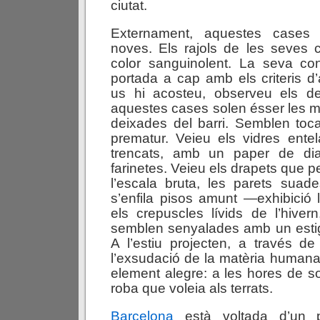
ciutat.
Externament, aquestes cases
noves. Els rajols de les seves 
color sanguinolent. La seva con
portada a cap amb els criteris d
us hi acosteu, observeu els de
aquestes cases solen ésser les 
deixades del barri. Semblen toc
prematur. Veieu els vidres entel
trencats, amb un paper de di
farinetes. Veieu els drapets que 
l’escala bruta, les parets suad
s’enfila pisos amunt —exhibició
els crepuscles lívids de l’hive
semblen senyalades amb un esti
A l’estiu projecten, a través de
l’exsudació de la matèria human
element alegre: a les hores de so
roba que voleia als terrats.
Barcelona
està voltada d’un p