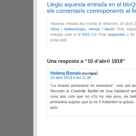
Llegiu aquesta entrada en el blo
els comentaris corresponents al fin
Aquesta entrada fou escrita el dimecres 10 abril 
clima i meteorologia
,
menjar i beure
. Pots segui
entrada amb el fil
RSS 2.0
. Pots
respondre
, o fe
propi web.
Una resposta a “10 d’abril 1919”
Helena Bonals
escrigué:
10 abril 2019 a les 11.36
“La invasió primaveral és excessiva”: com pot se
Recordo la Charlotte Bartlet de
Una habitació am
cosa així com que no n’hi ha mai prou, de belle
primavera suposo que ja no li trobaríem la gràci
país.