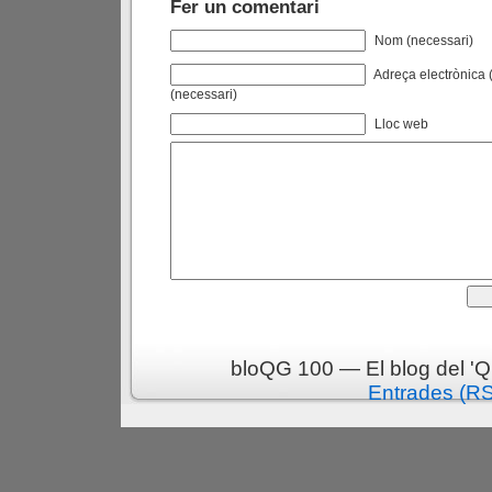
Fer un comentari
Nom (necessari)
Adreça electrònica (
(necessari)
Lloc web
bloQG 100 — El blog del 'Q
Entrades (R