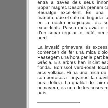
entra a través dels seus inno
Sopar magret. Després prenem caf
Beuratge excel·lent. És una l
manera, que el cafè no tingui la f
en la nostra imaginació, els s
excel·lents. Passa més aviat el c
d’un sopar regular, el cafè, per
perd.
La invasió primaveral és excessi
comencen de fer una mica d’olor 
Passegem una hora per la part ba
Gràcia. Els arbres han iniciat e
florida. Borrissol verd-rosat toc
arcs voltaics. Hi ha una mica de l
són borroses i llunyanes, la suavit
pura delícia. La qualitat de l’aire
primavera, és una de les coses 
país.
—————————-