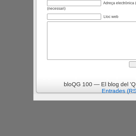
Adreça electrònica (
(necessari)
Lloc web
bloQG 100 — El blog del 'Q
Entrades (R