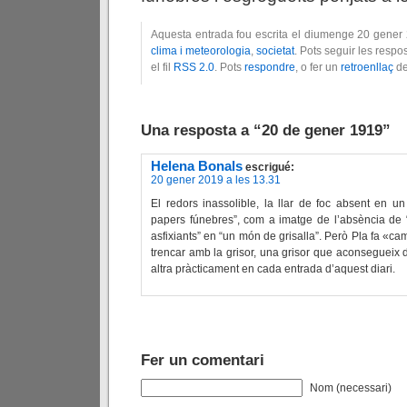
Aquesta entrada fou escrita el diumenge 20 gener 
clima i meteorologia
,
societat
. Pots seguir les resp
el fil
RSS 2.0
. Pots
respondre
, o fer un
retroenllaç
de
Una resposta a “20 de gener 1919”
Helena Bonals
escrigué:
20 gener 2019 a les 13.31
El redors inassolible, la llar de foc absent en un
papers fúnebres”, com a imatge de l’absència de “
asfixiants” en “un món de grisalla”. Però Pla fa «
trencar amb la grisor, una grisor que aconsegueix
altra pràcticament en cada entrada d’aquest diari.
Fer un comentari
Nom (necessari)