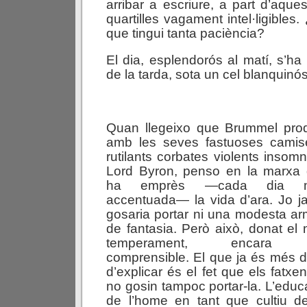
arribar a escriure, a part d’aque
quartilles vagament intel·ligible
que tingui tanta paciència?
El dia, esplendorós al matí, s’ha 
de la tarda, sota un cel blanquinós
Quan llegeixo que Brummel pro
amb les seves fastuoses camis
rutilants corbates violents insomn
Lord Byron, penso en la marxa
ha emprès —cada dia 
accentuada— la vida d’ara. Jo j
gosaria portar ni una modesta arm
de fantasia. Però això, donat el
temperament, encara
comprensible. El que ja és més dif
d’explicar és el fet que els fatxe
no gosin tampoc portar-la. L’educ
de l’home en tant que cultiu 