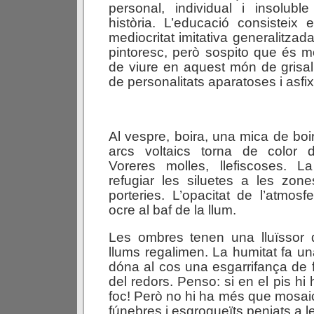
personal, individual i insolub
història. L’educació consisteix 
mediocritat imitativa generalitzad
pintoresc, però sospito que és 
de viure en aquest món de grisa
de personalitats aparatoses i asfix
Al vespre, boira, una mica de boi
arcs voltaics torna de color 
Voreres molles, llefiscoses. 
refugiar les siluetes a les zon
porteries. L’opacitat de l’atmos
ocre al baf de la llum.
Les ombres tenen una lluïssor d
llums regalimen. La humitat fa un
dóna al cos una esgarrifança de f
del redors. Penso: si en el pis hi
foc! Però no hi ha més que mosaic
fúnebres i esgrogueïts penjats a l