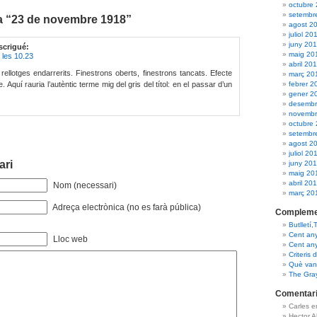
octubre
setembr
a “23 de novembre 1918”
agost 2
juliol 20
juny 20
scrigué:
maig 20
les 10.23
abril 20
rellotges endarrerits. Finestrons oberts, finestrons tancats. Efecte
març 20
febrer 2
. Aquí rauria l’autèntic terme mig del gris del títol: en el passar d’un
gener 2
desembr
novembr
octubre
setembr
agost 2
juliol 20
ari
juny 20
maig 20
abril 20
Nom (necessari)
març 20
Adreça electrònica (no es farà pública)
Compleme
Butlletí,
Cent an
Lloc web
Cent an
Criteris 
Què van 
The Gra
Comentari
Carles 
Hector 