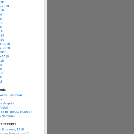
 2019
e 2019
019
19
19
19
19
19
019
019
e 2018
e 2018
 2018
e 2018
018
18
18
18
18
18
nts
Twitter, Facebook
ys
ys després
d’edició
dir del bloQG el 2008?
y Notebook
s recents
en
8 de març 1918
Alcocer Femenia en
22