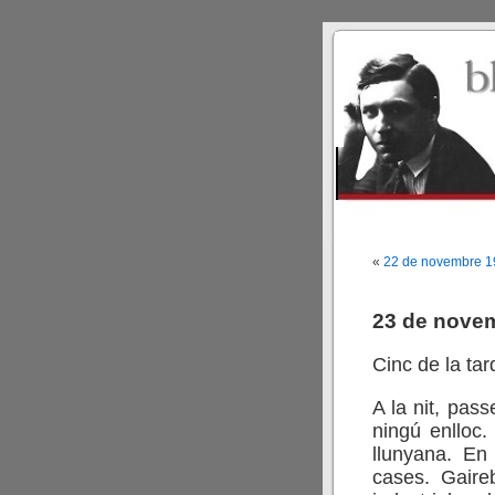
«
22 de novembre 
23 de nove
Cinc de la tar
A la nit, pass
ningú enlloc.
llunyana. En 
cases. Gaire