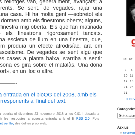
els rellotges van, generalment, avançats; a
rerits. Se sent, de vegades, rajar una
’una casa. Hi ha molta gent —sobretot els
ormen amb els finestrons oberts; alguns,
finestra mig oberta. Els que fan matinada
els finestrons rigorosament tancats.
una escletxa de llum en una finestra, que,
em produïa un efecte afrodisíac, ara em
’ascetisme. De vegades se sent algú que
s cases a planta baixa, s’arriba a sentir
Dl.
Dt.
sona es gira sobre el matalàs. Una dona
3
4
or!», en un lloc o altre.
10
11
17
18
———-
24
25
31
a entrada en el bloQG del 2008, amb els
« no
responents al final del text
.
Categorie
u escrita el divendres 23 novembre 2018 a les 0.01 i desada a
ir les respostes a aquesta entrada amb el fil
RSS 2.0
. Pots
retroenllaç
des del teu propi web.
Arxius
novembr