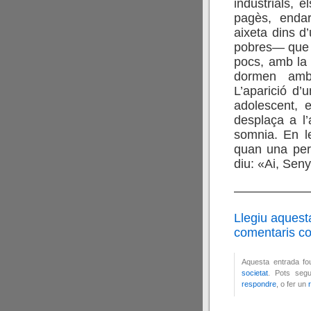
industrials, 
pagès, endar
aixeta dins d
pobres— que d
pocs, amb la 
dormen amb 
L’aparició d’
adolescent, 
desplaça a l
somnia. En le
quan una per
diu: «Ai, Seny
——————
Llegiu aquest
comentaris cor
Aquesta entrada fo
societat
. Pots segu
respondre
, o fer un