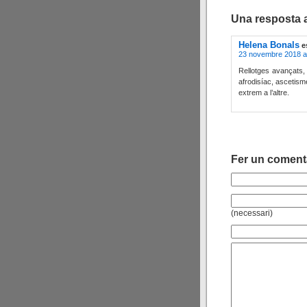
Una resposta 
Helena Bonals
e
23 novembre 2018 a 
Rellotges avançats, 
afrodisíac, ascetisme
extrem a l’altre.
Fer un coment
(necessari)