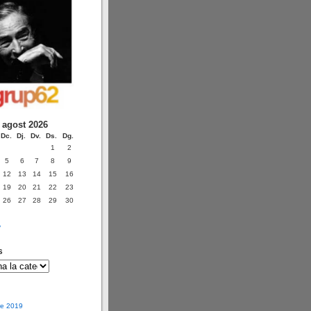
agost 2026
Dc.
Dj.
Dv.
Ds.
Dg.
1
2
5
6
7
8
9
12
13
14
15
16
19
20
21
22
23
26
27
28
29
30
v
s
e 2019